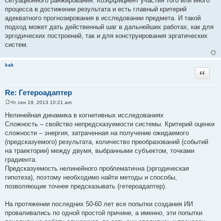
ситуационного ранжирования. Коэффициент участия того или иного
процесса в достижении результата и есть главный критерий
адекватного прогнозирования в исследовании предмета. И такой
подход может дать действенный шаг в дальнейших работах, как для
эргодических построений, так и для конструирования эргатических
систем.
kak
Цитата
Re: Гетероадаптер
Чт сен 19, 2013 10:21 am
С
о
Нелинейная динамика в когнитивных исследованиях
о
Сложность – свойство непредсказуемости системы. Критерий оценки
б
щ
сложности – энергия, затраченная на получение ожидаемого
е
(предсказуемого) результата, количество преобразований (событий
н
и
на траектории) между двумя, выбранными субъектом, точками
е
градиента.
Предсказуемость нелинейного проблематична (эргодическая
гипотеза), поэтому необходимо найти методы и способы,
позволяющие точнее предсказывать (гетероадаптер).
На протяжении последних 50-60 лет все попытки создания ИИ
проваливались по одной простой причине, а именно, эти попытки