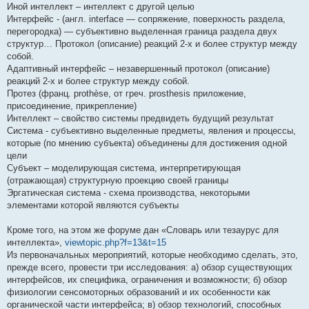
Иной интеллект – интеллект с другой целью
Интерфейс - (англ. interface — сопряжение, поверхность раздела,
перегородка) — субъективно выделенная граница раздела двух
структур… Протокол (описание) реакций 2-х и более структур между
собой.
Адаптивный интерфейс – незавершенный протокол (описание)
реакций 2-х и более структур между собой.
Протез (франц. prothèse, от греч. prosthesis приложение,
присоединение, прикрепление)
Интеллект – свойство системы предвидеть будущий результат
Система - субъективно выделенные предметы, явления и процессы,
которые (по мнению субъекта) объединены для достижения одной
цели
Субъект – моделирующая система, интерпретирующая
(отражающая) структурную проекцию своей границы
Эргатическая система - схема производства, некоторыми
элементами которой являются субъекты
Кроме того, на этом же форуме дан «Словарь или тезаурус для
интеллекта»,
viewtopic.php?f=13&t=15
Из первоначальных мероприятий, которые необходимо сделать, это,
прежде всего, провести три исследования: а) обзор существующих
интерфейсов, их специфика, ограничения и возможности; б) обзор
физиологии сенсомоторных образований и их особенности как
органической части интерфейса; в) обзор технологий, способных