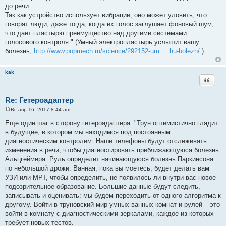
е
до речи.
Так как устройство использует вибрации, оно может уловить, что
говорят люди, даже тогда, когда их голос заглушает фоновый шум,
что дает пластырю преимущество над другими системами
голосового контроля." (Умный электропластырь услышит вашу
болезнь,
http://www.popmech.ru/science/292152-um ... hu-bolezn/
)
kak
Цитата
Re: Гетероадаптер
Вс апр 16, 2017 8:44 am
С
о
Еще один шаг в сторону гетероадаптера: "Трун оптимистично глядит
о
в будущее, в котором мы находимся под постоянным
б
щ
диагностическим контролем. Наши телефоны будут отслеживать
е
изменения в речи, чтобы диагностировать приближающуюся болезнь
н
и
Альцгеймера. Руль определит начинающуюся болезнь Паркинсона
е
по небольшой дрожи. Ванная, пока вы моетесь, будет делать вам
УЗИ или МРТ, чтобы определить, не появилось ли внутри вас новое
подозрительное образование. Большие данные будут следить,
записывать и оценивать: мы будем переходить от одного алгоритма к
другому. Войти в труновский мир умных ванных комнат и рулей – это
войти в комнату с диагностическими зеркалами, каждое из которых
требует новых тестов.