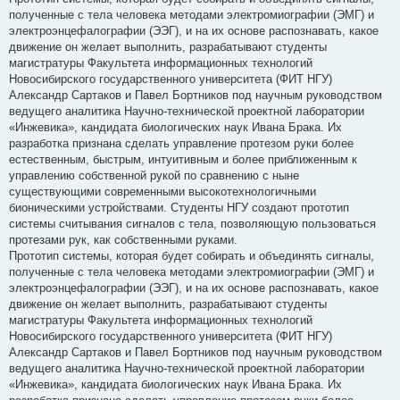
е
полученные с тела человека методами электромиографии (ЭМГ) и
электроэнцефалографии (ЭЭГ), и на их основе распознавать, какое
движение он желает выполнить, разрабатывают студенты
магистратуры Факультета информационных технологий
Новосибирского государственного университета (ФИТ НГУ)
Александр Сартаков и Павел Бортников под научным руководством
ведущего аналитика Научно-технической проектной лаборатории
«Инжевика», кандидата биологических наук Ивана Брака. Их
разработка признана сделать управление протезом руки более
естественным, быстрым, интуитивным и более приближенным к
управлению собственной рукой по сравнению с ныне
существующими современными высокотехнологичными
бионическими устройствами. Студенты НГУ создают прототип
системы считывания сигналов с тела, позволяющую пользоваться
протезами рук, как собственными руками.
Прототип системы, которая будет собирать и объединять сигналы,
полученные с тела человека методами электромиографии (ЭМГ) и
электроэнцефалографии (ЭЭГ), и на их основе распознавать, какое
движение он желает выполнить, разрабатывают студенты
магистратуры Факультета информационных технологий
Новосибирского государственного университета (ФИТ НГУ)
Александр Сартаков и Павел Бортников под научным руководством
ведущего аналитика Научно-технической проектной лаборатории
«Инжевика», кандидата биологических наук Ивана Брака. Их