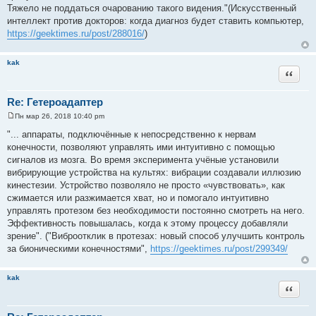
Тяжело не поддаться очарованию такого видения."(Искусственный
интеллект против докторов: когда диагноз будет ставить компьютер,
https://geektimes.ru/post/288016/
)
kak
Цитата
Re: Гетероадаптер
Пн мар 26, 2018 10:40 pm
С
о
"... аппараты, подключённые к непосредственно к нервам
о
конечности, позволяют управлять ими интуитивно с помощью
б
щ
сигналов из мозга. Во время эксперимента учёные установили
е
вибрирующие устройства на культях: вибрации создавали иллюзию
н
и
кинестезии. Устройство позволяло не просто «чувствовать», как
е
сжимается или разжимается хват, но и помогало интуитивно
управлять протезом без необходимости постоянно смотреть на него.
Эффективность повышалась, когда к этому процессу добавляли
зрение". ("Виброотклик в протезах: новый способ улучшить контроль
за бионическими конечностями",
https://geektimes.ru/post/299349/
kak
Цитата