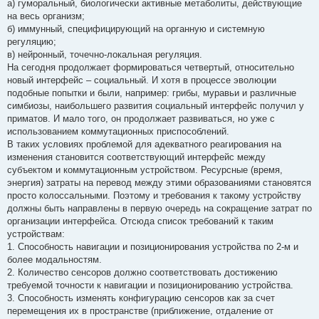
а) гуморальный, биологически активные метаболиты, действующие
на весь организм;
б) иммунный, специфицирующий на органную и системную
регуляцию;
в) нейронный, точечно-локальная регуляция.
На сегодня продолжает формироваться четвертый, относительно
новый интерфейс – социальный. И хотя в процессе эволюции
подобные попытки и были, например: грибы, муравьи и различные
симбиозы, наибольшего развития социальный интерфейс получил у
приматов. И мало того, он продолжает развиваться, но уже с
использованием коммутационных приспособлений.
В таких условиях проблемой для адекватного реагирования на
изменения становится соответствующий интерфейс между
субъектом и коммутационным устройством. Ресурсные (время,
энергия) затраты на перевод между этими образованиями становятся
просто колоссальными. Поэтому и требования к такому устройству
должны быть направлены в первую очередь на сокращение затрат по
организации интерфейса. Отсюда список требований к таким
устройствам:
1. Способность навигации и позиционирования устройства по 2-м и
более модальностям.
2. Количество сенсоров должно соответствовать достижению
требуемой точности к навигации и позиционированию устройства.
3. Способность изменять конфигурацию сенсоров как за счет
перемещения их в пространстве (приближение, отдаление от