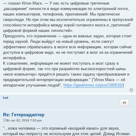
щ
— сказал Илон Маск. — У нас есть цифровые третичные
е
„расширения” личности в виде коммуникации по электронной почте,
н
и
наших компьютеров, телефонов, приложений. Мы практически
е
сверхлюди. Но при этом мы исключительно ограничены в пропускной
способности интерфейса между корой головного мозга и „третичной”
цифровой формой наших личностей».
Преодолеть это ограничение — одна из важных задач, которая стоит
перед наукой. Люди выйдут на новый уровень, если смогут
эффективно обрабатывать в мозге всю информацию, которая сейчас
доступна в цифровом виде, но не поступает в мозг из-за ограничений
интерфейса.
К сожалению, информация не может поступать в мозг сразу в
цифровой форме, так что при разработке высокоскоростной шины
«мозг-компьютер» придётся решать также задачу преобразования и
предварительной интерпретации информации." ("Илон Маск — об
аппаратном улучшении людей",
https://geektimes.ru/post/280516/
)
kak
Цитата
Re: Гетероадаптер
Вс окт 02, 2016 7:03 pm
С
о
"...кожа человека — это огромный «входной канал» для звука,
о
который мы попросту не используем для этих целей. Дэвид Иглман
б