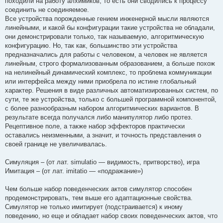
походили на работу алхимиков, то есть они сводились к процессу
соединить не соединяемое.
Все устройства порожденные гением инженерной мысли являются
линейными, и какой бы конфигурации такие устройства не обладали,
они демонстрировали только, так называемую, алгоритмическую
конфигурацию. Но, так как, большинство эти устройства
предназначались для работы с человеком, а человек не является
линейным, строго формализованным образованием, а больше похож
на нелинейный динамический комплекс, то проблема коммуникации
или интерфейса между ними приобрела по истине глобальный
характер. Решения в виде различных автоматизированных систем, по
сути, те же устройства, только с большей программной компонентой,
с более разнообразным набором алгоритмических вариантов. В
результате всегда получался либо манипулятор либо протез.
Рецептивное поле, а также набор эффекторов практически
оставались неизменными, а значит, и точность представления о
своей границе не увеличивалась.
Симуляция – (от лат. simulatio — видимость, притворство), игра
Имитация – (от лат. imitatio — «подражание»)
Чем больше набор поведенческих актов симулятор способен
продемонстрировать, тем выше его адаптационные свойства.
Симулятор не только имитирует (подстраивается) к иному
поведению, но еще и обладает набор своих поведенческих актов, что