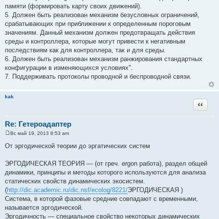
памяти (формировать карту своих движений).
5. Должен быть реализован механизм безусловных ограничений,
срабатывающих при приближении к определенным пороговым
значениям. Данный механизм должен предотвращать действия
среды и контроллера, которые могут привести к негативным
последствиям как для контроллера, так и для среды.
6. Должен быть реализован механизм ранжирования стандартных
конфигурации в изменяющихся условиях".
7. Поддерживать протоколы проводной и беспроводной связи.
kak
Цитата
Re: Гетероадаптер
Вс май 19, 2013 8:53 am
С
о
От эргодической теории до эргатических систем
о
б
щ
ЭРГОДИЧЕСКАЯ ТЕОРИЯ — (от греч. ergon работа), раздел общей
е
динамики, принципы и методы которого используются для анализа
н
и
статических свойств динамических экосистем.
е
(
http://dic.academic.ru/dic.nsf/ecolog/8221/
ЭРГОДИЧЕСКАЯ )
Система, в которой фазовые средние совпадают с временными,
называется эргодической.
Эргодичность — специальное свойство некоторых динамических