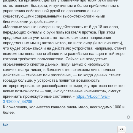
разработка признана сделать управление протезом руки более
естественным, быстрым, интуитивным и более приближенным к
управлению собственной рукой по сравнению с ныне
существующими современными высокотехнологичными
бионическими устройствами.»
«Молодые ученые намерены задействовать от 6 до 18 каналов,
передающих сигналы с руки пользователя протеза. При этом
предполагается учитывать не только сам факт напряжения
определенных мышц-антагонистов, но и его силу (интенсивность),
что будет отражаться и на действиях устройства: например, станет
возможным неполное сгибание или разгибание пальцев в той мере,
которая требуется пользователю. Сейчас же вследствие
ограниченного спектра данных, получаемых с небольшого
количества датчиков, в большинстве возможны лишь полные
действия — сгибание или разгибание, — но когда данных станет
гораздо больше, у устройства появится возможность
интерпретировать их разнообразнее и шире, и у протезов появятся
новые возможности — они, «искусственные конечности», смогут
принимать промежуточные состояния.»
https://vk.com/wall-
37080997_44206
К сожалению, количество каналов очень мало, необходимо 1000 и
более.
kak
Цитата