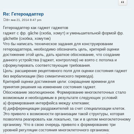
Цитата
Re: Гетероадаптер
Вт янв 21, 2014 8:47 pm
С
о
Гетероадаптер как гаджет гаджетов
о
гаджет с фр. gâche (скоба, хомут) и уменьшительной формой фр.
б
щ
gâchette (скобка, хомутик)
е
Что бы написать техническое задания для конструировании
н
и
гетероадаптера, необходимо обозначить цель, критерий оценки
е
достижение этой цель, дать краткое обоснование, что создание
данного устройства (гаджет, контроллер) не взято с потолка и
сформулировать соответствующие требования.
Цель: расширение рецептивного поля для оценки состояния гаджет
без вербализации (без семантического перевода).
Критерий оценки достижения цели: сокращение времени для
принятия решения на изменение состояния гаджет.
Обоснование эволюционное. Формирование многоклеточных стало
возможным и необходимым в результате следующих условий:
а) формирования интерфейса между клетками;
б) дифференциации раздражителей за счет специализации клеток.
Это привело к возможности организации такой структуры, которая
позволяла реагировать как локально, так и в целом многоклеточному
организму. Что в свою очередь привело к формированию три
уровней регуляции состояния многоклеточного организма: