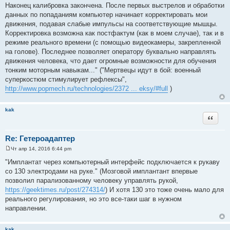
Наконец калибровка закончена. После первых выстрелов и обработки
данных по попаданиям компьютер начинает корректировать мои
движения, подавая слабые импульсы на соответствующие мышцы.
Корректировка возможна как постфактум (как в моем случае), так и в
режиме реального времени (с помощью видеокамеры, закрепленной
на голове). Последнее позволяет оператору буквально направлять
движения человека, что дает огромные возможности для обучения
тонким моторным навыкам..." ("Мертвецы идут в бой: военный
суперкостюм стимулирует рефлексы",
http://www.popmech.ru/technologies/2372 ... eksy/#full
)
kak
Цитата
Re: Гетероадаптер
Чт апр 14, 2016 6:44 pm
С
о
"Имплантат через компьютерный интерфейс подключается к рукаву
о
со 130 электродами на руке." (Мозговой имплантант впервые
б
щ
позволил парализованному человеку управлять рукой,
е
https://geektimes.ru/post/274314/
) И хотя 130 это тоже очень мало для
н
и
реального регулирования, но это все-таки шаг в нужном
е
направлении.
kak