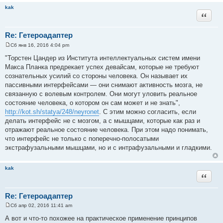
н
kak
и
Цитата
е
Re: Гетероадаптер
Сб янв 16, 2016 4:04 pm
С
о
"Торстен Цандер из Института интеллектуальных систем имени
о
Макса Планка предрекает успех девайсам, которые не требуют
б
щ
сознательных усилий со стороны человека. Он называет их
е
пассивными интерфейсами — они снимают активность мозга, не
н
и
связанную с волевым контролем. Они могут уловить реальное
е
состояние человека, о котором он сам может и не знать",
http://kot.sh/statya/248/neyronet
. С этим можно согласить, если
делать интерфейс не с мозгом, а с мышцами, которые как раз и
отражают реальное состояние человека. При этом надо понимать,
что интерфейс не только с поперечно-полосатыми
экстрафузальными мышцами, но и с интрафузальными и гладкими.
kak
Цитата
Re: Гетероадаптер
Сб апр 02, 2016 11:41 am
С
о
А вот и что-то похожее на практическое применение принципов
о