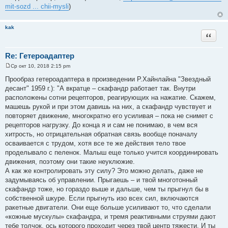
mit-sozd ... chii-mysli
)
kak
Цитата
Re: Гетероадаптер
Ср окт 10, 2018 2:15 pm
С
о
Прообраз гетероадаптера в произведении Р.Хайнлайна "Звездный
о
десант" 1959 г.): "А вкратце – скафандр работает так. Внутри
б
щ
расположены сотни рецепторов, реагирующих на нажатие. Скажем,
е
машешь рукой и при этом давишь на них, а скафандр чувствует и
н
и
повторяет движение, многократно его усиливая – пока не снимет с
е
рецепторов нагрузку. До конца я и сам не понимаю, в чем вся
хитрость, но отрицательная обратная связь вообще поначалу
осваивается с трудом, хотя все те же действия тело твое
проделывало с пеленок. Малыш еще только учится координировать
движения, поэтому они такие неуклюжие.
А как же контролировать эту силу? Это можно делать, даже не
задумываясь об управлении. Прыгаешь – и твой многотонный
скафандр тоже, но гораздо выше и дальше, чем ты прыгнул бы в
собственной шкуре. Если прыгнуть изо всех сил, включаются
ракетные двигатели. Они еще больше усиливают то, что сделали
«кожные мускулы» скафандра, и тремя реактивными струями дают
тебе толчок, ось которого проходит через твой центр тяжести. И ты