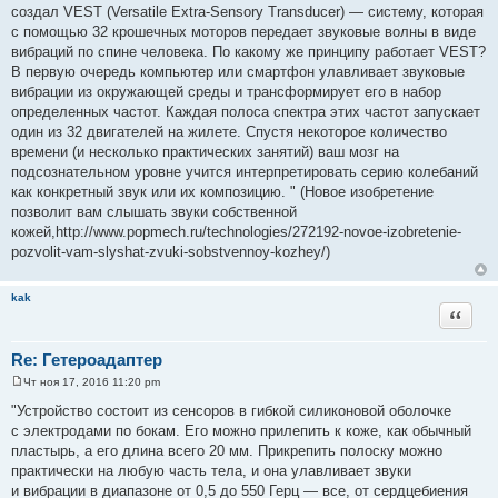
щ
создал VEST (Versatile Extra-Sensory Transducer) — систему, которая
е
с помощью 32 крошечных моторов передает звуковые волны в виде
н
и
вибраций по спине человека. По какому же принципу работает VEST?
е
В первую очередь компьютер или смартфон улавливает звуковые
вибрации из окружающей среды и трансформирует его в набор
определенных частот. Каждая полоса спектра этих частот запускает
один из 32 двигателей на жилете. Спустя некоторое количество
времени (и несколько практических занятий) ваш мозг на
подсознательном уровне учится интерпретировать серию колебаний
как конкретный звук или их композицию. " (Новое изобретение
позволит вам слышать звуки собственной
кожей,http://www.popmech.ru/technologies/272192-novoe-izobretenie-
pozvolit-vam-slyshat-zvuki-sobstvennoy-kozhey/)
kak
Цитата
Re: Гетероадаптер
Чт ноя 17, 2016 11:20 pm
С
о
"Устройство состоит из сенсоров в гибкой силиконовой оболочке
о
с электродами по бокам. Его можно прилепить к коже, как обычный
б
щ
пластырь, а его длина всего 20 мм. Прикрепить полоску можно
е
практически на любую часть тела, и она улавливает звуки
н
и
и вибрации в диапазоне от 0,5 до 550 Герц — все, от сердцебиения