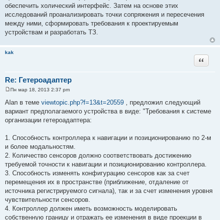
обеспечить холический интерфейс. Затем на основе этих
исследований проанализировать точки сопряжения и пересечения
между ними, сформировать требования к проектируемым
устройствам и разработать ТЗ.
kak
Цитата
Re: Гетероадаптер
Пн мар 18, 2013 2:37 pm
С
о
Alan в теме
viewtopic.php?f=13&t=20559
, предложил следующий
о
вариант предполагаемого устройства в виде: "Требования к системе
б
щ
организации гетероадаптера:
е
н
и
1. Способность контроллера к навигации и позиционированию по 2-м
е
и более модальностям.
2. Количество сенсоров должно соответствовать достижению
требуемой точности к навигации и позиционированию контроллера.
3. Способность изменять конфигурацию сенсоров как за счет
перемещения их в пространстве (приближение, отдаление от
источника регистрируемого сигнала), так и за счет изменения уровня
чувствительности сенсоров.
4. Контроллер должен иметь возможность моделировать
собственную границу и отражать ее изменения в виде проекции в