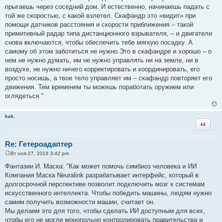
прыгаешь через соседний дом. И естественно, начинаешь падать с
той же скоростью, с какой взлетел. Скафандр это «видит» при
помощи датчиков расстояния и скорости приближения – такой
примитивный радар типа дистанционного взрывателя, – и двигатели
снова включаются, чтобы обеспечить тебе мягкую посадку. А
самому об этом заботиться не нужно.Это в скафандре и хорошо – о
нем не нужно думать, им не нужно управлять ни на земле, ни в
воздухе, не нужно ничего корректировать и координировать, его
просто носишь, а твое тело управляет им – скафандр повторяет его
движения. Тем временем ты можешь поработать оружием или
оглядеться."
kak
Цитата
Re: Гетероадаптер
Вт ноя 27, 2018 3:42 pm
С
о
Фантазии И. Маска: "Как может помочь симбиоз человека и ИИ
о
Компания Маска Neuralink разрабатывает интерфейс, который в
б
щ
долгосрочной перспективе позволит подключить мозг к системам
е
искусственного интеллекта. Чтобы победить машины, людям нужно
н
и
самим получить возможности машин, считает он.
е
Мы делаем это для того, чтобы сделать ИИ доступным для всех,
чтобы его не могли монопольно контролировать правительства и