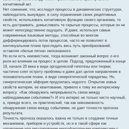
когнитивный акт.
Нет сомнения, что, исследуя процессы в динамических структурах,
наблюдатель вынужден, в силу ограничения своих рецептивных
свойств, использовать когнитивную функцию своего организма, то
есть достраивать, домысливать те скрытые процессы, которые он не
может непосредственно ощущать. И даже, используя самые
современные языковые методы, способные во многом
дифференцировать поток процессов, часто не позволяет в
континуальном плане проследить весь путь преобразований,
оставляя «белые пятна» непознанного.
Но если есть неизвестное, тогда возникает законный вопрос о его
роли во влиянии на процесс в целом. Подход, предложенный в конце
19, начале 20 века в виде эргодической гипотезы или теории,
частично снял остроту проблемы и даже дал целое направление в
познавательном плане, в виде синергетической парадигмы. Но,
синергетическая эйфория продлилась недолго. Открытие новых
свойств материи, ее квантование, привело к тому же интересному
вопросу: «Как обнаружить непрерывность связи между
наблюдаемыми событиями?» И это интерес не только чисто научный,
а, прежде всего, он практический, так как невозможность
обнаружения связи между событиями, не дает точности прогноза
результата.
Точность прогноза оказалось важна не только в создании точных
механизмов, приборов и устройств, но и в такой сфере как
управление или регулирование многофакторными комплексами с