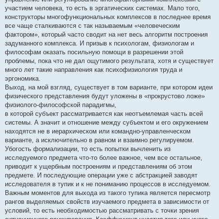
участием человека, то есть в эргатических системах. Мало того,
конструкторы многофункциональных комплексов в последнее время
все чаще сталкиваются с так называемым «человеческим
фактором», который часто сводит на нет весь алгоритм построения
задуманного комплекса. И призыв к психологам, физиологам и
философам оказать посильную помощи в разрешении этой
проблемы, пока что не дал ощутимого результата, хотя и существует
много лет такие направления как психофизиология труда и
эргономика.
Выход, на мой взгляд, существует в том варианте, при котором идеи
физического представления будут уложены в «прокрустово ложе»
физиолого-философской парадигмы,
в которой субъект рассматривается как неотъемлемая часть всей
системы. А значит и отношение между субъектом и его окружением
находятся не в иерархическом или командно-управленческом
варианте, а исключительно в равном и взаимно регулируемом.
Убогость формализации, то есть попытки вычленить из
исследуемого предмета что-то более важное, чем все остальное,
приводит к ущербным построениям и представлениям об этом
предмете. И последующие операции уже с абстракцией заводят
исследователя в тупик и к не пониманию процессов в исследуемом.
Важным моментов для выхода из такого тупика является пересмотр
рангов выделяемых свойств изучаемого предмета в зависимости от
условий, то есть необходимостью рассматривать с точки зрения