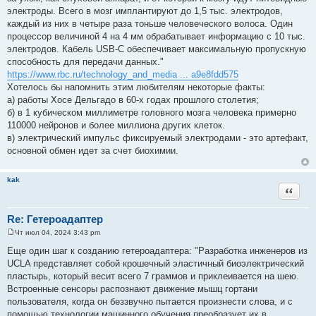
электроды. Всего в мозг имплантируют до 1,5 тыс. электродов,
каждый из них в четыре раза тоньше человеческого волоса. Один
процессор величиной 4 на 4 мм обрабатывает информацию с 10 тыс.
электродов. Кабель USB-C обеспечивает максимальную пропускную
способность для передачи данных."
https://www.rbc.ru/technology_and_media ... a9e8fdd575
Хотелось бы напомнить этим любителям некоторые факты:
а) работы Хосе Дельгадо в 60-х годах прошлого столетия;
б) в 1 кубическом миллиметре головного мозга человека примерно
110000 нейронов и более миллиона других клеток.
в) электрический импульс фиксируемый электродами - это артефакт,
основной обмен идет за счет биохимии.
kak
Цитата
Re: Гетероадаптер
Чт июл 04, 2024 3:43 pm
С
о
Еще один шаг к созданию гетероадаптера: "Разработка инженеров из
о
UCLA представляет собой крошечный эластичный биоэлектрический
б
щ
пластырь, который весит всего 7 граммов и приклеивается на шею.
е
Встроенные сенсоры распознают движение мышц гортани
н
и
пользователя, когда он беззвучно пытается произнести слова, и с
е
помощью технологии машинного обучения преобразует их в