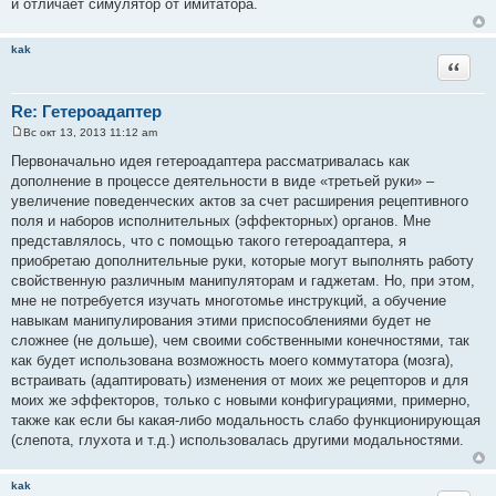
и отличает симулятор от имитатора.
kak
Цитата
Re: Гетероадаптер
Вс окт 13, 2013 11:12 am
С
о
Первоначально идея гетероадаптера рассматривалась как
о
дополнение в процессе деятельности в виде «третьей руки» –
б
щ
увеличение поведенческих актов за счет расширения рецептивного
е
поля и наборов исполнительных (эффекторных) органов. Мне
н
и
представлялось, что с помощью такого гетероадаптера, я
е
приобретаю дополнительные руки, которые могут выполнять работу
свойственную различным манипуляторам и гаджетам. Но, при этом,
мне не потребуется изучать многотомье инструкций, а обучение
навыкам манипулирования этими приспособлениями будет не
сложнее (не дольше), чем своими собственными конечностями, так
как будет использована возможность моего коммутатора (мозга),
встраивать (адаптировать) изменения от моих же рецепторов и для
моих же эффекторов, только с новыми конфигурациями, примерно,
также как если бы какая-либо модальность слабо функционирующая
(слепота, глухота и т.д.) использовалась другими модальностями.
kak