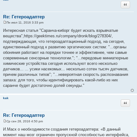
Цитата
Re: Гетероадаптер
Пн июл 11, 2016 3:33 pm
С
о
Интересная статья "Саранча-киборг будет искать взрывчатые
о
вещества",https://geektimes.ru/company/dronk/blog/278304/,
б
щ
подтверждающая, что гетероадаптационный подход, на сегодня,
е
единственный подход к развитию эргатических систем: "...органы
н
и
обоняния работают на порядки точнее и эффективнее, чем самые
е
современные сенсорные технологии."; "...передовые миниатюрные
химические устройства сегодня используют всего несколько
датчиков... ... усики насекомых... несколько сотен тысяч датчиков,
причем различных типов"; "...невероятная скорость распознавания
запаха: для того, чтобы идентифицировать какой-либо из них
саранче будет достаточно долей секунды."
kak
Цитата
Re: Гетероадаптер
Ср сен 28, 2016 4:50 pm
С
о
И.Маск о необходимости создания гетероадаптера: «В данный
о
момент наш мозг ограничен пропускной способностью интерфейса,
б