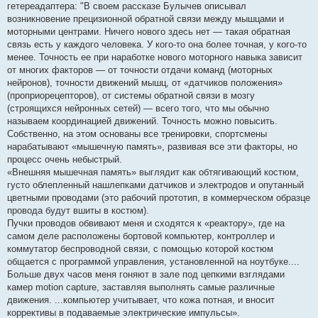
гетереадаптера: "В своем рассказе Булычев описывал
б
щ
возникновение прецизионной обратной связи между мышцами и
е
моторными центрами. Ничего нового здесь нет — такая обратная
н
и
связь есть у каждого человека. У кого-то она более точная, у кого-то
е
менее. Точность ее при наработке нового моторного навыка зависит
от многих факторов — от точности отдачи команд (моторных
нейронов), точности движений мышц, от «датчиков положения»
(проприорецепторов), от системы обратной связи в мозгу
(строящихся нейронных сетей) — всего того, что мы обычно
называем координацией движений. Точность можно повысить.
Собственно, на этом основаны все тренировки, спортсмены
нарабатывают «мышечную память», развивая все эти факторы, но
процесс очень небыстрый.
«Внешняя мышечная память» выглядит как обтягивающий костюм,
густо облепленный нашлепками датчиков и электродов и опутанный
цветными проводами (это рабочий прототип, в коммерческом образце
провода будут вшиты в костюм).
Пучки проводов обвивают меня и сходятся к «реактору», где на
самом деле расположены бортовой компьютер, контроллер и
коммутатор беспроводной связи, с помощью которой костюм
общается с программой управления, установленной на ноутбуке....
Больше двух часов меня гоняют в зале под цепкими взглядами
камер motion capture, заставляя выполнять самые различные
движения. ...компьютер учитывает, что кожа потная, и вносит
коррективы в подаваемые электрические импульсы».