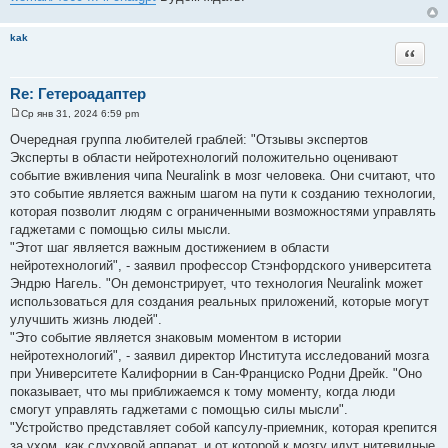
kak
Цитата
Re: Гетероадаптер
Ср янв 31, 2024 6:59 pm
С
о
Очередная группа любителей граблей: "Отзывы экспертов
о
Эксперты в области нейротехнологий положительно оценивают
б
щ
событие вживления чипа Neuralink в мозг человека. Они считают, что
е
это событие является важным шагом на пути к созданию технологии,
н
и
которая позволит людям с ограниченными возможностями управлять
е
гаджетами с помощью силы мысли.
"Этот шаг является важным достижением в области
нейротехнологий", - заявил профессор Стэнфордского университета
Эндрю Нагель. "Он демонстрирует, что технология Neuralink может
использоваться для создания реальных приложений, которые могут
улучшить жизнь людей".
"Это событие является знаковым моментом в истории
нейротехнологий", - заявил директор Института исследований мозга
при Университете Калифорнии в Сан-Франциско Родни Дрейк. "Оно
показывает, что мы приближаемся к тому моменту, когда люди
смогут управлять гаджетами с помощью силы мысли".
"Устройство представляет собой капсулу-приемник, которая крепится
за ухом, как слуховой аппарат, и от которой к мозгу идут нитевидные