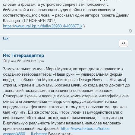
е
словам и фразам, а устройство сверяет эти положения с
н
и
библиотекой и воспроизводит аудиофайлы с произношением
е
соответствующего слова, – рассказал один авторов проекта Даниил
Казанцев. (12 НОЯБРЯ 2017,
https://www.ural.kp.ru/daily/26980.4/4038771/
)
kak
Цитата
Re: Гетероадаптер
Ср ноя 22, 2023 11:13 pm
С
о
Замечательная мысль Миры Мурати, которая должна привести к
о
созданию гетероадаптера: «Наши руки — универсальная форма
б
щ
ввода, — объясняла Мурати в интервью Design News. — Мы [ими]
е
строим, играем в шахматы, бросаем мячи, но когда дело доходит до
н
и
технологий, оказываемся ограничены сенсорным экраном».
е
Сенсорные экраны и вообще любые компьютерные интерфейсы она
считала ограниченными — ведь они предусматривали только
определенные функции, которые, к тому же, пользователь должен
был изучить. Ей же хотелось, чтобы люди взаимодействовали с
цифровыми объектами так же, как с физическими, — интуитивно.
Виртуальную реальность Мурати называла наиболее человеко-
ориентированной платформой.
https://www.forbes.ru/forbes-
woman/4860 ... ii-chatgpt
Будем ждать.