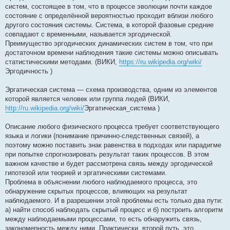
систем, состоящее в том, что в процессе эволюции почти каждое
состояние с определённой вероятностью проходит вблизи любого
другого состояния системы. Система, в которой фазовые средние
совпадают с временными, называется эргодической.
Преимущество эргодических динамических систем в том, что при
достаточном времени наблюдения такие системы можно описывать
статистическими методами. (ВИКИ,
https://ru.wikipedia.org/wiki/
Эргодичность )
Эргатическая система — схема производства, одним из элементов
которой является человек или группа людей (ВИКИ,
http://ru.wikipedia.org/wiki/
Эргатическая_система )
Описание любого физического процесса требует соответствующего
языка и логики (понимание причинно-следственных связей), а
поэтому можно поставить знак равенства в подходах или парадигме
при попытке спрогнозировать результат таких процессов. В этом
важном качестве и будет рассмотрена связь между эргодической
гипотезой или теорией и эргатическими системами.
Проблема в объяснении любого наблюдаемого процесса, это
обнаружение скрытых процессов, влияющих на результат
наблюдаемого. И в разрешении этой проблемы есть только два пути:
а) найти способ наблюдать скрытый процесс и б) построить алгоритм
между наблюдаемыми процессами, то есть обнаружить связь,
закономерность между ними. Практически, второй путь, это