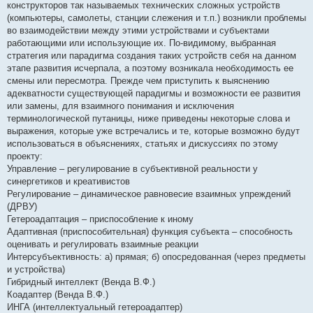
конструкторов так называемых технических сложных устройств
(компьютеры, самолеты, станции слежения и т.п.) возникли проблемы
во взаимодействии между этими устройствами и субъектами
работающими или использующие их. По-видимому, выбранная
стратегия или парадигма создания таких устройств себя на данном
этапе развития исчерпала, а поэтому возникала необходимость ее
смены или пересмотра. Прежде чем приступить к выяснению
адекватности существующей парадигмы и возможности ее развития
или замены, для взаимного понимания и исключения
терминологической путаницы, ниже приведены некоторые слова и
выражения, которые уже встречались и те, которые возможно будут
использоваться в объяснениях, статьях и дискуссиях по этому
проекту:
Управление – регулирование в субъективной реальности у
синергетиков и креативистов
Регулирование – динамическое равновесие взаимных упреждений
(ДРВУ)
Гетероадаптация – приспособление к иному
Адаптивная (приспособительная) функция субъекта – способность
оценивать и регулировать взаимные реакции
Интерсубъективность: а) прямая; б) опосредованная (через предметы
и устройства)
Гибридный интеллект (Венда В.Ф.)
Коадаптер (Венда В.Ф.)
ИНГА (интеллектуальный гетероадаптер)