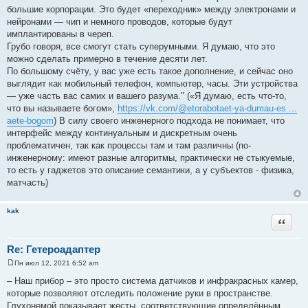
большие корпорации. Это будет «переходник» между электронами и
нейронами — чип и немного проводов, которые будут
имплантированы в череп.
Грубо говоря, все смогут стать суперумными. Я думаю, что это
можно сделать примерно в течение десяти лет.
По большому счёту, у вас уже есть такое дополнение, и сейчас оно
выглядит как мобильный телефон, компьютер, часы. Эти устройства
— уже часть вас самих и вашего разума." («Я думаю, есть что-то,
что вы называете богом»,
https://vk.com/@etorabotaet-ya-dumau-es ...
aete-bogom
) В силу своего инженерного подхода не понимает, что
интерфейс между континуальным и дискретным очень
проблематичен, так как процессы там и там различны (по-
инженерному: имеют разные алгоритмы, практически не стыкуемые,
то есть у гаджетов это описание семантики, а у субъектов - физика,
матчасть)
kak
Цитата
Re: Гетероадаптер
Пн июл 12, 2021 6:52 am
С
о
– Наш прибор – это просто система датчиков и инфракрасных камер,
о
которые позволяют отследить положение руки в пространстве.
б
щ
Глухонемой показывает жесты, соответствующие определённым