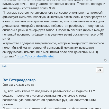
слышимую речь – без участие голосовых связок. Точность передачи
«на выходе» составляет почти 95%.
Пластырь состоит из автономного сенсорного компонента, который
фиксирует биомеханическую мышечную активность и преобразует ее
в высокоточные электрические сигналы, и исполнительного модуля с
динамиком, который с помощью нейросети преобразует полученные
сигналы в речь и генерирует голос. Скорость отклика (время между
попыткой произнести фразу и звучанием речи) составляет всего 40
мс.⚙
Устройство содержит микромагниты, которые генерируют магнитное
поле. Мягкий магнитоупругий сенсорный механизм позволяет
обнаруживать изменения в магнитном поле при движении мышц
гортани."
https://vk.com/healthnetnti
kak
Цитата
Re: Гетероадаптер
Пт мар 27, 2026 2:02 pm
С
о
Ну, вот, хоть какие то подвижки в реальность: «Студенты НГУ
о
создают прототип системы считывания сигналов с тела,
б
щ
позволяющую пользоваться протезами рук, как собственными
е
руками
н
и
Прототип системы, которая будет собирать и объединять сигналы,