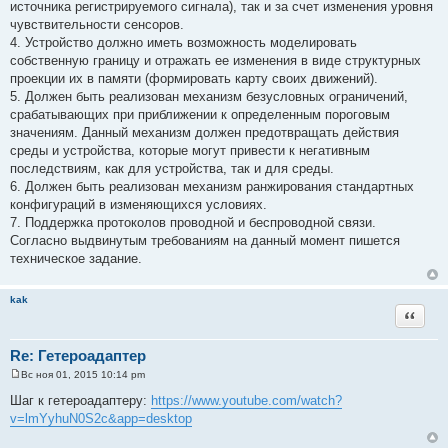
источника регистрируемого сигнала), так и за счет изменения уровня
чувствительности сенсоров.
4. Устройство должно иметь возможность моделировать
собственную границу и отражать ее изменения в виде структурных
проекции их в памяти (формировать карту своих движений).
5. Должен быть реализован механизм безусловных ограничений,
срабатывающих при приближении к определенным пороговым
значениям. Данный механизм должен предотвращать действия
среды и устройства, которые могут привести к негативным
последствиям, как для устройства, так и для среды.
6. Должен быть реализован механизм ранжирования стандартных
конфигураций в изменяющихся условиях.
7. Поддержка протоколов проводной и беспроводной связи.
Согласно выдвинутым требованиям на данный момент пишется
техническое задание.
kak
Цитата
Re: Гетероадаптер
Вс ноя 01, 2015 10:14 pm
С
о
Шаг к гетероадаптеру:
https://www.youtube.com/watch?
о
v=lmYyhuN0S2c&app=desktop
б
щ
е