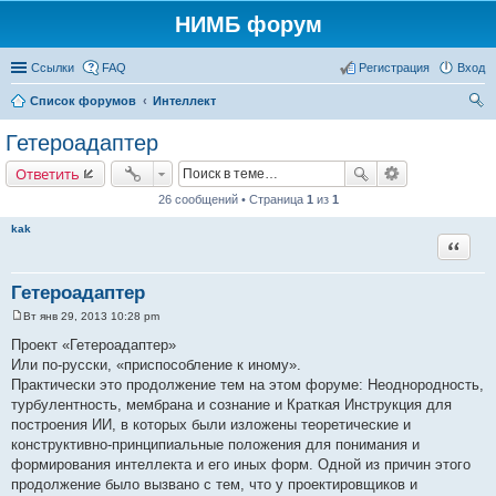
НИМБ форум
Ссылки
FAQ
Регистрация
Вход
Список форумов
Интеллект
ои
Гетероадаптер
ск
Ответить
26 сообщений • Страница
1
из
1
kak
Цитата
Гетероадаптер
Вт янв 29, 2013 10:28 pm
С
о
Проект «Гетероадаптер»
о
Или по-русски, «приспособление к иному».
б
щ
Практически это продолжение тем на этом форуме: Неоднородность,
е
турбулентность, мембрана и сознание и Краткая Инструкция для
н
и
построения ИИ, в которых были изложены теоретические и
е
конструктивно-принципиальные положения для понимания и
формирования интеллекта и его иных форм. Одной из причин этого
продолжение было вызвано с тем, что у проектировщиков и