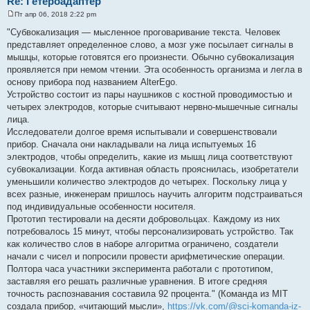
Re: Гетероадаптер
Пт апр 06, 2018 2:22 pm
С
о
"Субвокализация — мысленное проговаривание текста. Человек
о
представляет определенное слово, а мозг уже посылает сигналы в
б
щ
мышцы, которые готовятся его произнести. Обычно субвокализация
е
проявляется при немом чтении. Эта особенность организма и легла в
н
и
основу прибора под названием AlterEgo.
е
Устройство состоит из пары наушников с костной проводимостью и
четырех электродов, которые считывают нервно-мышечные сигналы
лица.
Исследователи долгое время испытывали и совершенствовали
прибор. Сначала они накладывали на лица испытуемых 16
электродов, чтобы определить, какие из мышц лица соответствуют
субвокализации. Когда активная область прояснилась, изобретатели
уменьшили количество электродов до четырех. Поскольку лица у
всех разные, инженерам пришлось научить алгоритм подстраиваться
под индивидуальные особенности носителя.
Прототип тестировали на десяти добровольцах. Каждому из них
потребовалось 15 минут, чтобы персонализировать устройство. Так
как количество слов в наборе алгоритма ограничено, создатели
начали с чисел и попросили провести арифметические операции.
Полтора часа участники эксперимента работали с прототипом,
заставляя его решать различные уравнения. В итоге средняя
точность распознавания составила 92 процента." (Команда из MIT
создала прибор, «читающий мысли»,
https://vk.com/@sci-komanda-iz-