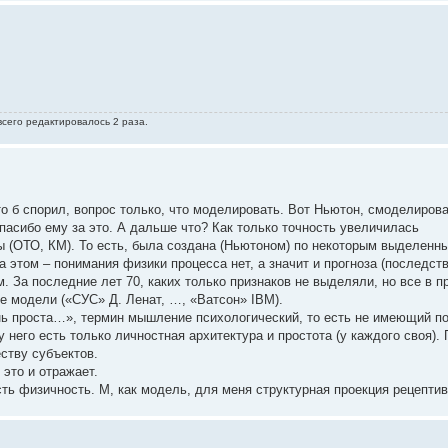
 всего редактировалось 2 раза.
о б спорил, вопрос только, что моделировать. Вот Ньютон, смоделиров
асибо ему за это. А дальше что? Как только точность увеличилась
 (ОТО, КМ). То есть, была создана (Ньютоном) по некоторым выделенн
 этом – понимания физики процесса нет, а значит и прогноза (последств
м. За последние лет 70, каких только признаков не выделяли, но все в 
ые модели («СУС» Д. Ленат, …, «Ватсон» IBM).
нь проста…», термин мышление психологический, то есть не имеющий п
 него есть только личностная архитектура и простота (у каждого своя).
ству субъектов.
это и отражает.
ть физичность. М, как модель, для меня структурная проекция рецептив