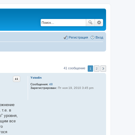
Регистрация
Вход
41 сообщение
1
2
Цитата
Ystodin
Сообщения:
48
Зарегистрирован:
Пт ноя 19, 2010 3:45 pm
ложнение
т.е. в
о" уровня,
ющим все
то
гося