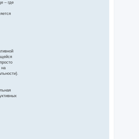
е – где
ляется
ативной
ящейся
 просто
 на
льности).
ельная
уктивных