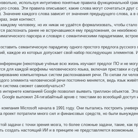
оизвольно, используя интуитивно понятные правила функциональной гра
го слова. Эти правила описывают, какие слова могут сочетаться друг с
. Значение каждого слова зависит от значения предыдущего слова, а в
аз, зная контекст.
аждому человеку, но их никак не удаётся формализовать, чтобы стало 
ется распознать ранее не встречавшиеся ему предложения, он неизбежно
амматического парсера и словаря с семантическими парадигмами, встрое
составить семантическую парадигму одного простого предлога русского 
ний, каждое из которых допускает свой набор последующих элементов. 
онференции (некоторые учёные всю жизнь изучают предлог ПО и не могу
ется для каждой морфемы человеческого языка, включая приставки и с
ммированию компьютерных систем распознавания речи. По силам ли чело
ждого элемента человеческой речи постоянно меняется, ведь язык живёт
я система сможет самообучаться?
в интернете компанией Google позволил выявить триллион объектов. Эт
. Google выложил 24-гигабайтный архив с текстами во всеобщий доступ 
 компания Microsoft начала в 1991 году. Они пытались построить униве
а проект потратили много сил и финансовых средств, но были вынужде
той задачи с точки зрения мозга, то более сложные задачи, такие, как п
есть создать настоящий ИИ и в принципе не представляется возможным.