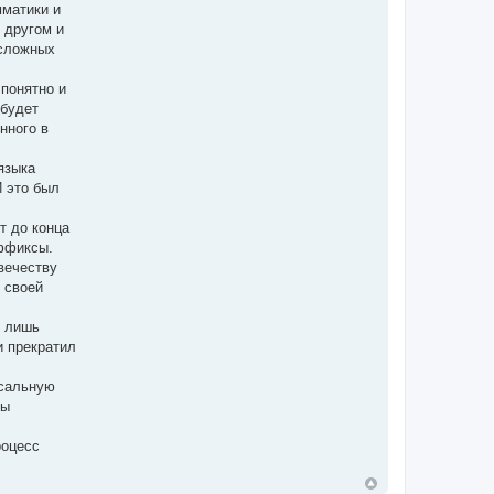
мматики и
е
я
л
п
 другом и
я
о
 сложных
k
л
a
ь
k
з
понятно и
о
в
 будет
а
нного в
т
е
л
языка
я
k
И это был
a
k
т до конца
уффиксы.
вечеству
 своей
о лишь
и прекратил
рсальную
ны
роцесс