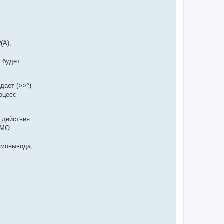
R
(A);
ь будет
дает (>>^)
роцесс
 действия
ИМО
амовывода,