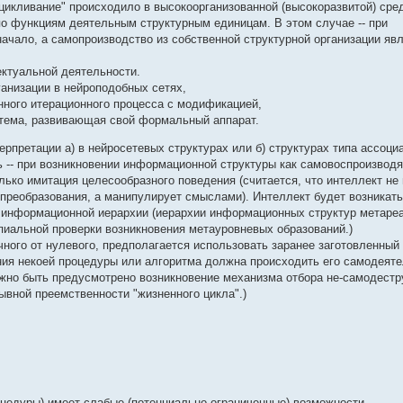
цикливание" происходило в высокоорганизованной (высокоразвитой) сред
о функциям деятельным структурным единицам. В этом случае -- при
начало, а самопроизводство из собственной структурной организации яв
ктуальной деятельности.
ганизации в нейроподобных сетях,
нного итерационного процесса с модификацией,
тема, развивающая свой формальный аппарат.
ерпретации а) в нейросетевых структурах или б) структурах типа ассоци
нь -- при возникновении информационной структуры как самовоспроизвод
олько имитация целесообразного поведения (считается, что интеллект не
преобразования, а манипулирует смыслами). Интеллект будет возникать
и информационной иерархии (иерархии информационных структур метареа
пиальной проверки возникновения метауровневых образований.)
ичного от нулевого, предполагается использовать заранее заготовленный
ения некоей процедуры или алгоритма должна происходить его самодеят
лжно быть предусмотрено возникновение механизма отбора не-самодестр
вной преемственности "жизненного цикла".)
оцедуры) имеет слабые (потенциально ограниченные) возможности