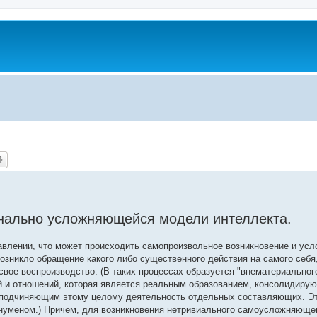
нально усложняющейся модели интеллекта.
влении, что может происходить самопроизвольное возникновение и ус
озникло обращение какого либо существенного действия на самого себя, 
свое воспроизводство. (В таких процессах образуется "внематериальног
й и отношений, которая является реальным образованием, консолидиру
и подчиняющим этому целому деятельность отдельных составляющих. Э
о нуменом.) Причем, для возникновения нетривиального самоусложняюще