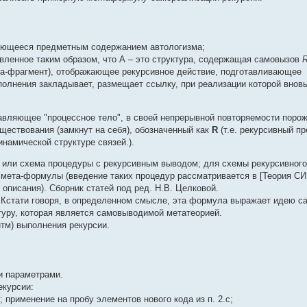
ляющееся предметным содержанием автологизма;
вленное таким образом, что А – это структура, содержащая самовызов
ла-фрагмент), отображающее рекурсивное действие, подготавливающее
полнения закладывает, размещает ссылку, при реализации которой внов
авляющее "процессное тело", в своей непрерывной повторяемости порож
ществования (замкнут на себя), обозначенный как
R
(т.е. рекурсивный п
намической структуре связей.).
ц или схема процедуры с рекурсивным выводом; для схемы рекурсивного
 мета-формулы (введение таких процедур рассматривается в [Теория С
описания). Сборник статей под ред. Н.В. Целковой.
. Кстати говоря, в определенном смысле, эта формула выражает идею с
туру, которая является самовыводимой метатеорией.
тм) выполнения рекурсии.
и параметрами.
екурсии:
 применение на пробу элементов нового кода из п. 2.с;