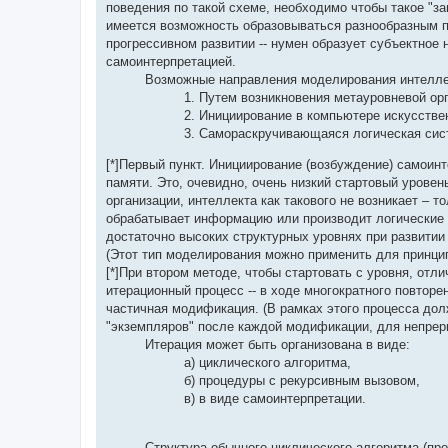
поведения по такой схеме, необходимо чтобы такое "за
имеется возможность образовываться разнообразным п
прогрессивном развитии -- нумен образует субъектное 
самоинтерпретацией.
Возможные направления моделирования интелле
1. Путем возникновения метауровневой ор
2. Инициирование в компьютере искусстве
3. Самораскручивающаяся логическая сис
[*]Первый пункт. Инициирование (возбуждение) самоинт
памяти. Это, очевидно, очень низкий стартовый урове
организации, интеллекта как такового не возникает – т
обрабатывает информацию или производит логические 
достаточно высоких структурных уровнях при развити
(Этот тип моделирования можно применить для принци
[*]При втором методе, чтобы стартовать с уровня, отл
итерационный процесс -- в ходе многократного повтор
частичная модификация. (В рамках этого процесса до
"экземпляров" после каждой модификации, для непреры
Итерация может быть организована в виде:
а) циклического алгоритма,
б) процедуры с рекурсивным вызовом,
в) в виде самоинтерпретации.
Структура обычного циклического алгоритма (пр