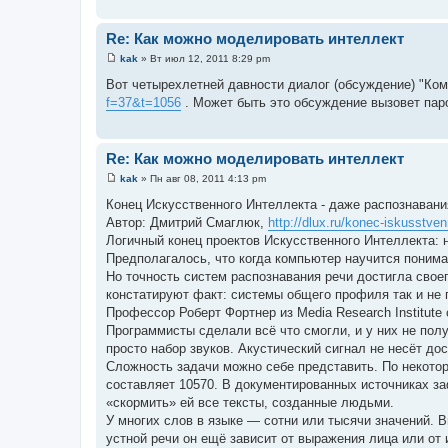
е
н
и
Re: Как можно моделировать интеллект
е
kak
»
Вт июл 12, 2011 8:29 pm
С
о
Вот четырехлетней давности диалог (обсуждение) "Ко
о
f=37&t=1056
. Может быть это обсуждение вызовет пар
б
щ
е
н
и
Re: Как можно моделировать интеллект
е
kak
»
Пн авг 08, 2011 4:13 pm
С
о
Конец Искусственного Интеллекта - даже распознавания
о
Автор: Дмитрий Смаглюк,
http://dlux.ru/konec-iskusstvenn
б
щ
Логичный конец проектов Искусственного Интеллекта: 
е
Предполагалось, что когда компьютер научится понима
н
и
Но точность систем распознавания речи достигла своег
е
констатируют факт: системы общего профиля так и не 
Профессор Роберт Фортнер из Media Research Institute
Программисты сделали всё что смогли, и у них не пол
просто набор звуков. Акустический сигнал не несёт до
Сложность задачи можно себе представить. По некото
составляет 10570. В документированных источниках за
«скормить» ей все тексты, созданные людьми.
У многих слов в языке — сотни или тысячи значений. В
устной речи он ещё зависит от выражения лица или от 