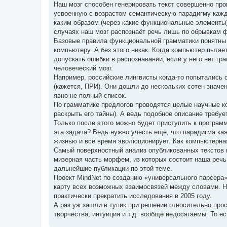
Наш мозг способен генерировать текст совершенно пр
усвоенную с возрастом семантическую парадигму каждо
каким образом (через какие функциональные элементы)
случаях наш мозг распознаёт речь лишь по обрывкам фр
Базовые правила функциональной грамматики понятны к
компьютеру. А без этого никак. Когда компьютер пыта
допускать ошибки в распознавании, если у него нет гр
человеческий мозг.
Например, российские лингвисты когда-то попытались 
(кажется, ПРИ). Они дошли до нескольких сотен значе
явно не полный список.
По грамматике предлогов проводятся целые научные к
раскрыть его тайны). А ведь подобное описание требу
Только после этого можно будет приступить к програ
эта задача? Ведь нужно учесть ещё, что парадигма ка
жизнью и всё время эволюционирует. Как компьютерна
Самый поверхностный анализ опубликованных текстов 
мизерная часть морфем, из которых состоит наша речь
дальнейшие публикации по этой теме.
Проект MindNet по созданию «универсального парсера»
карту всех возможных взаимосвязей между словами. Н
практически прекратить исследования в 2005 году.
А раз уж зашли в тупик при решении относительно прос
творчества, интуиция и т.д. вообще недосягаемы. То 