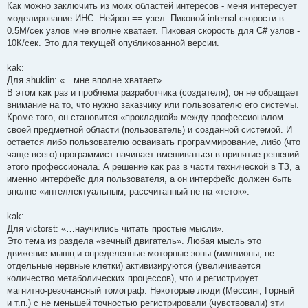
Как можно заключить из моих областей интересов - меня интересует
моделирование ИНС. Нейрон == узел. Пиковой internal скорости в
0.5М/сек узлов мне вполне хватает. Пиковая скорость для C# узлов -
10К/сек. Это для текущей опубликованной версии.
kak:
Для shuklin: «…мне вполне хватает».
В этом как раз и проблема разработчика (создателя), он не обращает
внимание на то, что нужно заказчику или пользователю его системы.
Кроме того, он становится «прокладкой» между профессионалом
своей предметной области (пользователь) и созданной системой. И
остается либо пользователю осваивать программирование, либо (что
чаще всего) программист начинает вмешиваться в принятие решений
этого профессионала. А решение как раз в части технической в ТЗ, а
именно интерфейс для пользователя, а он интерфейс должен быть
вполне «интеллектуальным, рассчитанный не на «теток».
kak:
Для victorst: «…научились читать простые мысли».
Это тема из раздела «вечный двигатель». Любая мысль это
движение мышц и определенные моторные зоны (миллионы, не
отдельные нервные клетки) активизируются (увеличивается
количество метаболических процессов), что и регистрирует
магнитно-резонансный томограф. Некоторые люди (Мессинг, Горный
и т.п.) с не меньшей точностью регистрировали (чувствовали) эти