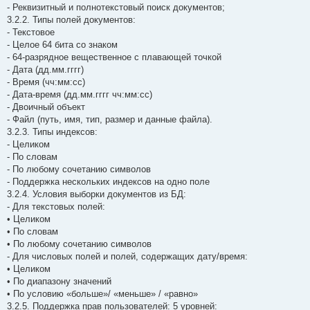
- Реквизитный и полнотекстовый поиск документов;
3.2.2. Типы полей документов:
- Текстовое
- Целое 64 бита со знаком
- 64-разрядное вещественное с плавающей точкой
- Дата (дд.мм.гггг)
- Время (чч:мм:сс)
- Дата-время (дд.мм.гггг чч:мм:сс)
- Двоичный объект
- Файл (путь, имя, тип, размер и данные файла).
3.2.3. Типы индексов:
- Целиком
- По словам
- По любому сочетанию символов
- Поддержка нескольких индексов на одно поле
3.2.4. Условия выборки документов из БД:
- Для текстовых полей:
• Целиком
• По словам
• По любому сочетанию символов
- Для числовых полей и полей, содержащих дату/время:
• Целиком
• По диапазону значений
• По условию «больше»/ «меньше» / «равно»
3.2.5. Поддержка прав пользователей: 5 уровней: