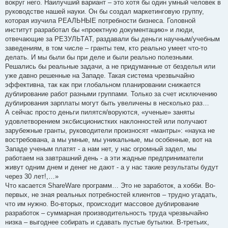
вокруг него. Наилучший вариант – это хотя бы один умный человек в
руководстве нашей науки. Он бы создал маркетинговую группу,
которая изучила РЕАЛЬНЫЕ потребности бизнеса. Головной
институт разработал бы «проектную документацию» и люди,
отвечающие за РЕЗУЛЬТАТ, раздавали бы деньги научным/учебным
заведениям, в том числе – гранты тем, кто реально умеет что-то
делать. И мы были бы при деле и были реально полезными.
Решались бы реальные задачи, а не придуманные от безделья или
уже давно решенные на Западе. Такая система чрезвычайно
эффективна, так как при глобальном планировании снижается
дублирование работ разными группами. Только за счет исключению
дублирования зарплаты могут быть увеличены в несколько раз…
А сейчас просто деньги пилятся/воруются, «ученые» заняты
удовлетворением эксбисционистких наклонностей или получают
зарубежные гранты, руководители произносят «мантры»: «наука не
востребована, а мы умные, мы уникальные, мы особенные, вот на
Западе ученым платят - а нам нет, у нас огромный задел, мы
работаем на завтрашний день - а эти жадные предприниматели
живут одним днем и денег не дают - а у нас такие результаты будут
через 30 лет!,…»
Что касается ShareWare программ… Это не заработок, а хобби. Во-
первых, не зная реальных потребностей клиентов – трудно угадать,
что им нужно. Во-вторых, происходит массовое дублирование
разработок – суммарная производительность труда чрезвычайно
низка – выгоднее собирать и сдавать пустые бутылки. В-третьих,