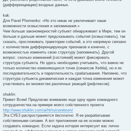
(дифференциацию) входных данных.
kak:
Для Pavel Phomenko: «Но это никак не увеличивает наши
возможности осмысления и запоминания.»
Чем больше закономерностей субъект обнаруживает в Мире, тем он
больше и дальше может предсказывать события (осмысливать), так
сказать, прослеживать траектории событий, а это напрямую связано
с количеством дифференцирующих признаков и конечно, с
возможностью изменять свою структуру (запоминать). Другой
вопрос: сколько изменений (состояний) может фиксировать
структура субъекта. Но здесь необходимо учитывать, что важно не
только количество изменяющихся точек (синапсов Хебба), но и их
последовательность и параллельность срабатывания. Напомню, что
структура субъекта динамическая и каждая точка изменения может
участвовать во множестве различных реакций (рефлексов).
shuklin:
Привет Всем! Предлагаю вниманию еще одну идею командного
сотрудничества на примере моего собственного проекта
http://www.shuklin.com/ai/ht/ru/cerebrum/
Эта СУБЗ распространяется бесплатно. Я ее разрабатываю
собственными силами. А вот приложения на ее основе можно
создавать командно. Если задача которая интересует вас лично