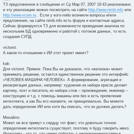
ТЗ предложенное в сообщении от Ср Мар 07, 2007 19:43 реализовано
и эту реализацию можно посмотреть на сайте
http://www.nimb.info
или
http://www.vcom.ru
. Если у кого-либо возникли вопросы и/или
предложения, на сайте nimb.info есть форум и контактные адреса.
Сейчас формируется ТЗ для возможности проведения анализа по
нескольким БД одновременно и работой с потоком данных, то есть
создания СУПД.
victorst:
А какое-то отношение к ИИ этот проект имеет?
kak:
Для victorst. Прямое. Пока Вы не доказали, что «железка» может
принимать решение, остается единственное решение это интерфейс
«ЧЕЛОВЕК-МАШИНА-ЧЕЛОВЕК». А формирование, агрегация и
реоагрегация данных, например: художник из набора красок делает
картину, поэт и писатель из набора слов – произведение, инженер –
конструкцию и т.д. с помощь машины или без и есть проявление
интеллекта, а как Вы его назовете, не принципиально. Вы можете
дать определение ИИ или хотя бы описать, что он должен делать?
Михайло:
Может не все примут к сердцу тот факт, что довольно точное
определение интеллекта существует, поэтому я буду говорить имхо.
Интеллект - это то, что умеет работать с неопределенностями в