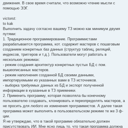
движения. В свое время считали, что возможно чтение мысли с
помощью ЭЭГ.
victorst:
to kak
Выполнить задачу согласно вашему ТЗ можно как минимум двумя
путями:
1. Традиционное программирование. Программистами
разрабатывается программа, кот. содержит мастеров с пошаговым
созданием конкретных баз данных (структур таблиц, реляций,
индексов, триггеров и т.д.). Пользователи могут работать в
нескольких режимах:
- режим создания архитектур конкретных пустых БД с пом.
вышеописанных мастеров.
- режим наполнения созданной БД своими данными,
импортируемыми из указанных вами в ТЗ источников.
- выборка требуемых данных из БД и экспорт полученной
информации в куазанные в ТЗ приемники.
2. Применить программу, которая позволяла бы конечному
пользователю создавать, клонировать и переопределять мастеров, а
не просить для любого их изменения программистов. А далее такая
программа может выполнять в пользовательском режиме те же 3 ф-
ции.
Я не утверждаю, что в такой программе обязательно должен
присутствовать ИИ. Мне ясно лишь то, что такая программа должна