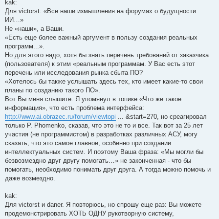
kak:
Для victorst: «Все наши измышления на форумах о будущности
ИИ…»
Не «наши», а Ваши.
«Есть еще более важный аргумент в пользу создания реальных
программ...».
Но для этого надо, хотя бы знать перечень требований от заказчика
(пользователя) к этим «реальным программам. У Вас есть этот
перечень или исследования рынка сбыта ПО?
«Хотелось бы также услышать здесь тех, кто имеет какие-то свои
планы по созданию такого ПО».
Вот Вы меня слышите. Я упомянул в топике «Что же такое
информация», что есть проблема интерфейса:
http://www.ai.obrazec.ru/forum/viewtopi
... &start=270, но среагировал
только P. Phomenko, сказав, что это не то и все. Так вот за 25 лет
участия (не программистом) в разработках различных АСУ, могу
сказать, что это самое главное, особенно при создании
интеллектуальных систем. И поэтому Ваша фраза: «Мы могли бы
безвозмездно друг другу помогать…» не законченная - что бы
помогать, необходимо понимать друг друга. А тогда можно помочь и
даже возмездно.
kak:
Для victorst и daner. Я повторюсь, но спрошу еще раз: Вы можете
продемонстрировать ХОТЬ ОДНУ рукотворную систему,