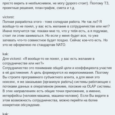
просто верить в необъяснимое, не могу (дорого стоит). Поэтому ТЗ,
проектные решения, план-график, смета и т.д.
victorst:
Полная разработка этого - тоже солидная работа. Не так ли? Я
вообще-то не понял, у вас есть желание в сотрудничестве или нет?
Иначе получится так: покажи мне то, что у тебя есть, а я подумаю,
стоит ли этим заниматься. Но если у меня будет все, то уже
затевать что-то совместное будет поздно. Сейчас кое-что есть. Но
это не оформлено по стандартам NATO.
kak:
Для victorst: «Я вообще-то не понял, у вас есть желание в
сотрудничестве или нет?»
Сотрудничество это понимание общей цели и коэффициента участия
в её достижения. А цель формируется из миропонимания. Поэтому
Вы строите программного субъектного агента, а для меня это
нонсенс, я же заказываю (организую работы) системы работающие с
потоками данных в оперативном режиме, похожие на OLAP системы.
В этих направлениях есть общие точки приложение, а именно,
интерфейсы (человек-машина, машина-человек). Если Вы видите в
этом возможность сотрудничества, можно перейти на более
конкретное обсуждение.
kak: