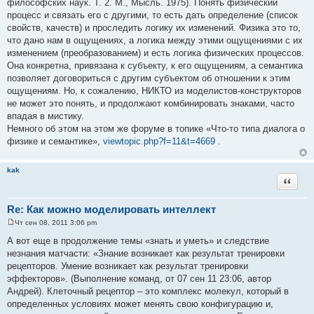
философских наук. Т. 2. М., Мысль. 1975). Понять физический
процесс и связать его с другими, то есть дать определение (список
свойств, качеств) и проследить логику их изменений. Физика это то,
что дано нам в ощущениях, а логика между этими ощущениями с их
изменением (преобразованием) и есть логика физических процессов.
Она конкретна, привязана к субъекту, к его ощущениям, а семантика
позволяет договориться с другим субъектом об отношении к этим
ощущениям. Но, к сожалению, НИКТО из моделистов-конструкторов
не может это понять, и продолжают комбинировать знаками, часто
впадая в мистику.
Немного об этом на этом же форуме в топике «Что-то типа диалога о
физике и семантике»,
viewtopic.php?f=11&t=4669
.
kak
Цитата
Re: Как можно моделировать интеллект
Чт сен 08, 2011 3:06 pm
С
о
А вот еще в продолжение темы «знать и уметь» и следствие
о
незнания матчасти: «Знание возникает как результат тренировки
б
щ
рецепторов. Умение возникает как результат тренировки
е
эффекторов». (Выполнение команд, от 07 сен 11 23:06, автор
н
и
Андрей). Клеточный рецептор – это комплекс молекул, который в
е
определенных условиях может менять свою конфигурацию и,