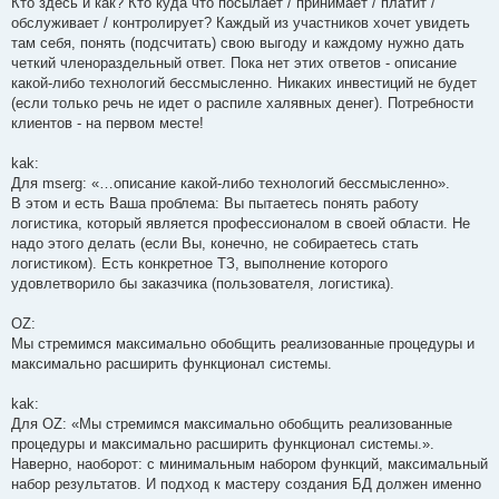
Кто здесь и как? Кто куда что посылает / принимает / платит /
обслуживает / контролирует? Каждый из участников хочет увидеть
там себя, понять (подсчитать) свою выгоду и каждому нужно дать
четкий членораздельный ответ. Пока нет этих ответов - описание
какой-либо технологий бессмысленно. Никаких инвестиций не будет
(если только речь не идет о распиле халявных денег). Потребности
клиентов - на первом месте!
kak:
Для mserg: «…описание какой-либо технологий бессмысленно».
В этом и есть Ваша проблема: Вы пытаетесь понять работу
логистика, который является профессионалом в своей области. Не
надо этого делать (если Вы, конечно, не собираетесь стать
логистиком). Есть конкретное ТЗ, выполнение которого
удовлетворило бы заказчика (пользователя, логистика).
OZ:
Мы стремимся максимально обобщить реализованные процедуры и
максимально расширить функционал системы.
kak:
Для OZ: «Мы стремимся максимально обобщить реализованные
процедуры и максимально расширить функционал системы.».
Наверно, наоборот: с минимальным набором функций, максимальный
набор результатов. И подход к мастеру создания БД должен именно