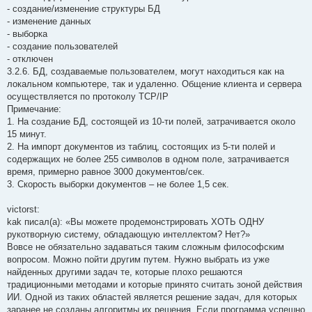
- создание/изменение структуры БД
- изменение данных
- выборка
- создание пользователей
- отключен
3.2.6. БД, создаваемые пользователем, могут находиться как на
локальном компьютере, так и удаленно. Общение клиента и сервера
осуществляется по протоколу TCP/IP
Примечание:
1. На создание БД, состоящей из 10-ти полей, затрачивается около
15 минут.
2. На импорт документов из таблиц, состоящих из 5-ти полей и
содержащих не более 255 символов в одном поле, затрачивается
время, примерно равное 3000 документов/сек.
3. Скорость выборки документов – не более 1,5 сек.
victorst:
kak писал(а): «Вы можете продемонстрировать ХОТЬ ОДНУ
рукотворную систему, обладающую интеллектом? Нет?»
Вовсе не обязательно задаваться таким сложным философским
вопросом. Можно пойти другим путем. Нужно выбрать из уже
найденных другими задач те, которые плохо решаются
традиционными методами и которые принято считать зоной действия
ИИ. Одной из таких областей является решение задач, для которых
заранее не созданы алгоритмы их решения. Если программа успешно