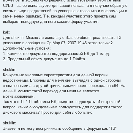
может быть эффективно решена с использованием этой сетевой
СУБЗ - вы ее используете для своей пользы, а я получаю обратную
связь в виде предложений по усовершенствованию и информации о
замеченных ошибках. Т.е. каждый участник этого проекта сам
выбирает выгодную для него самого форму участия.
kak:
Для shuklin. Можно ли использую Ваш cerebrum, реализовать ТЗ
указанное в сообщении Ср Мар 07, 2007 19:43 этого топика?
Дополнительные условия:
1. Количество документов поддерживаемой БД до 1 млрд.
2. Предельный объем документа до 1 Гбайта
shuklin:
Конкретные числовые характеристики для данной версии
недостижимы. Впрочем для меня они выглядят с одной стороны
завышенными а с другой тривиальными после перехода на x64. На
данный момент такой переход для меня не является
мотивированным.
Так что с 1Г * 1Г объемом БД придется подождать. И встречный
вопрос, каким оборудованием пользуетесь для поддержки такого
дискового массива? Просто для себя любопытно.
shuklin:
Знаете, я не могу воспринимать сообщение в форуме как "ТЗ"