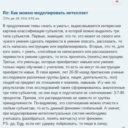
Цитата
Re: Как можно моделировать интеллект
Пн авг 29, 2011 8:53 am
С
о
В продолжение темы «знать и уметь», вырисовывается интересная
о
картина классификации субъектов, в которой можно выделить три
б
щ
типа субъектов. Первые, знающие, это те, кто может из своего или
е
чужого умения сделать перевести в умение описать, рассказать, то
н
и
есть написать инструкцию или вербализировать. Вторые, это те, для
е
кого знать = уметь, способные из написанного или рассказанного
перевести в умение сделать, то есть прочитать (понять) инструкцию.
Третьи, это умельцы, которые приобретают навыки или умения
только через обучение с учителем, то есть не могут по инструкции
приобрести навык. В свое время, лет 20-30 назад британские ученые
исследовали различные группы (раса, нация, деятельность, пол)
людей на предмет их отношения к знаниям, навыкам. И у них по
результатам этих исследований также сформировались аналогичные
три типа субъектов, но они еще и подсчитали их соотношение: 3-7-90
процентов. Причем, это распределение не зависло от группы
принадлежности. По-видимому, это соотношение можно отнести к
любым субъектам, то есть данный феномен глобальный. А значит,
при моделировании интеллектуальных систем необходимо
учитывать (разобраться, понять матчасть) этот феномен.
PS: да, Egg, если нет удержу побрюзжать, то пиши в личку.