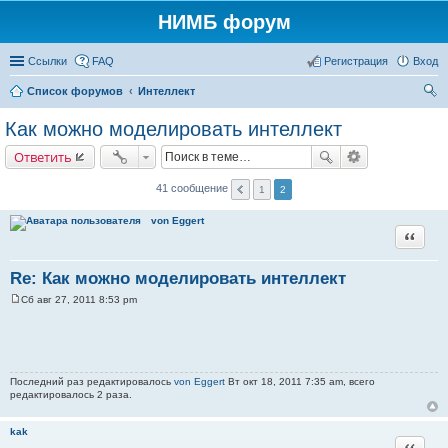
НИМБ форум
Ссылки
FAQ
Регистрация
Вход
Список форумов
Интеллект
ои
Как можно моделировать интеллект
ск
Ответить
41 сообщение
1
2
von Eggert
Цитата
Re: Как можно моделировать интеллект
Сб авг 27, 2011 8:53 pm
С
о
о
б
щ
е
н
Последний раз редактировалось
von Eggert
Вт окт 18, 2011 7:35 am, всего
и
редактировалось 2 раза.
е
kak
Цитата