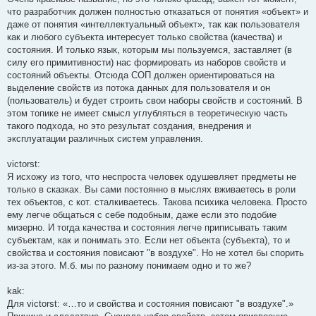
что разработчик должен полностью отказаться от понятия «объект» и
даже от понятия «интеллектуальный объект», так как пользователя
как и любого субъекта интересует только свойства (качества) и
состояния. И только язык, которым мы пользуемся, заставляет (в
силу его примитивности) нас формировать из наборов свойств и
состояний объекты. Отсюда СОП должен ориентироваться на
выделение свойств из потока данных для пользователя и он
(пользователь) и будет строить свои наборы свойств и состояний. В
этом топике не имеет смысл углубляться в теоретическую часть
такого подхода, но это результат создания, внедрения и
эксплуатации различных систем управления.
victorst:
Я исхожу из того, что неспроста человек одушевляет предметы не
только в сказках. Вы сами постоянно в мыслях вживаетесь в роли
тех объектов, с кот. сталкиваетесь. Такова психика человека. Просто
ему легче общаться с себе подобным, даже если это подобие
мизерно. И тогда качества и состояния легче приписывать таким
субъектам, как и понимать это. Если нет объекта (субъекта), то и
свойства и состояния повисают "в воздухе". Но не хотел бы спорить
из-за этого. М.б. мы по разному понимаем одно и то же?
kak:
Для victorst: «…то и свойства и состояния повисают "в воздухе".»