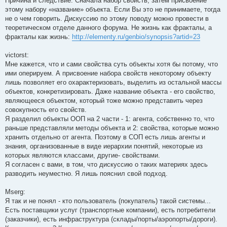
Причина и следствие. Сначала набор свойств, затем присвоение
этому набору «название» объекта. Если Вы это не принимаете, тогда
не о чем говорить. Дискуссию по этому поводу можно провести в
теоретическом отделе данного форума. Не жизнь как фракталы, а
фракталы как жизнь:
http://elementy.ru/genbio/synopsis?artid=23
victorst:
Мне кажется, что и сами свойства суть объекты хотя бы потому, что
ими оперируем. А присвоение набора свойств некоторому объекту
лишь позволяет его охарактеризовать, выделить из остальной массы
объектов, конкретизировать. Даже название объекта - его свойство,
являющееся объектом, который тоже можно представить через
совокупность его свойств.
Я разделил объекты ООП на 2 части - 1: агента, собственно то, что
раньше представляли методы объекта и 2: свойства, которые можно
хранить отдельно от агента. Поэтому в СОП есть лишь агенты и
знания, организованные в виде иерархии понятий, некоторые из
которых являются классами, другие- свойствами.
Я согласен с вами, в том, что дискуссию о таких материях здесь
разводить неуместно. Я лишь пояснил свой подход.
Mserg:
Я так и не понял - кто пользователь (покупатель) такой системы...
Есть поставщики услуг (транспортные компании), есть потребители
(заказчики), есть инфраструктура (склады/порты/аэропорты/дороги).