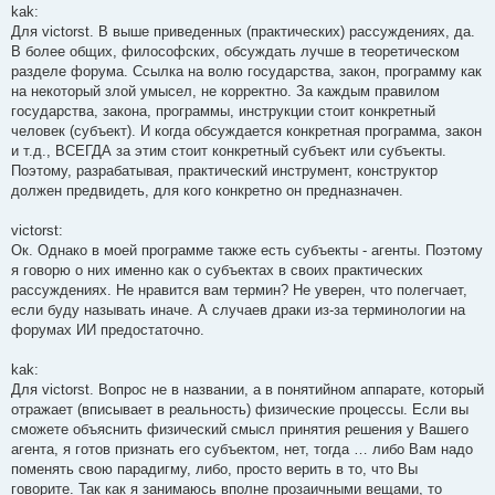
kak:
Для victorst. В выше приведенных (практических) рассуждениях, да.
В более общих, философских, обсуждать лучше в теоретическом
разделе форума. Ссылка на волю государства, закон, программу как
на некоторый злой умысел, не корректно. За каждым правилом
государства, закона, программы, инструкции стоит конкретный
человек (субъект). И когда обсуждается конкретная программа, закон
и т.д., ВСЕГДА за этим стоит конкретный субъект или субъекты.
Поэтому, разрабатывая, практический инструмент, конструктор
должен предвидеть, для кого конкретно он предназначен.
victorst:
Ок. Однако в моей программе также есть субъекты - агенты. Поэтому
я говорю о них именно как о субъектах в своих практических
рассуждениях. Не нравится вам термин? Не уверен, что полегчает,
если буду называть иначе. А случаев драки из-за терминологии на
форумах ИИ предостаточно.
kak:
Для victorst. Вопрос не в названии, а в понятийном аппарате, который
отражает (вписывает в реальность) физические процессы. Если вы
сможете объяснить физический смысл принятия решения у Вашего
агента, я готов признать его субъектом, нет, тогда … либо Вам надо
поменять свою парадигму, либо, просто верить в то, что Вы
говорите. Так как я занимаюсь вполне прозаичными вещами, то