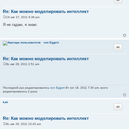
Re: Как можно моделировать интеллект
Сб авг 27, 2011 9:38 pm
С
о
Я не гадаю, я знаю.
о
б
щ
е
н
von Eggert
и
Цитата
е
Re: Как можно моделировать интеллект
Вс авг 28, 2011 2:51 am
С
о
о
б
щ
е
н
Последний раз редактировалось
von Eggert
Вт окт 18, 2011 7:35 am, всего
и
редактировалось 2 раза.
е
kak
Цитата
Re: Как можно моделировать интеллект
Вс авг 28, 2011 10:43 am
С