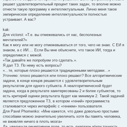
решает удовлетворительный процент таких задач, то вполне можно
отнести такую программу к интеллектуальным. Лично меня такое
эмпирическое определение интеллектуальности полностью
устраивает. А вас?
kak:
Для victorst: «Т.е. вы отмежевались от нас, бесполезных
мечтателей?»
Как я могу или не могу отмежевываться от того, чего не знаю. С ЕИ я
знаком, а с ИИ…. Если Вы мне объясните, что такое ИИ, тогда и
определимся с межой.
«Так давайте же попробуем это сделать.».
Я дал ТЗ. По нему есть вопросы?
«…те, которые плохо решаются традиционными методами…»
Уточняю: плохо решаются или плохо решают? Все алгоритмические
задачи, в конце концов решаются с удовлетворительным
результатом для одного субъекта. А неалгоритмической будет
задача, когда в результате заинтересованы 2 и более субъектов, то
есть критерий оценки результата будет как минимум 2. Такой задачей
является предложенное ТЗ, в котором «гений» программиста
сталкивается через интерфейс с «гением» пользователя.
Для Pavel Phomenko: «Мне кажется, что даже довольно простыми
способами можно значительно увеличить хотя бы память человека,
не вживляя ничего в плоть мозга»
Да, увеличьте рецептивное поле, то есть диапазон и/или точность