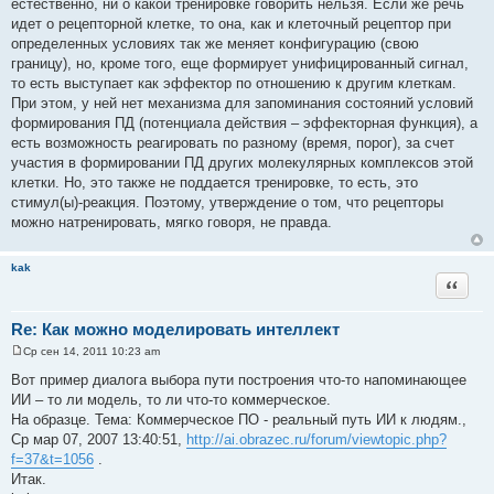
естественно, ни о какой тренировке говорить нельзя. Если же речь
идет о рецепторной клетке, то она, как и клеточный рецептор при
определенных условиях так же меняет конфигурацию (свою
границу), но, кроме того, еще формирует унифицированный сигнал,
то есть выступает как эффектор по отношению к другим клеткам.
При этом, у ней нет механизма для запоминания состояний условий
формирования ПД (потенциала действия – эффекторная функция), а
есть возможность реагировать по разному (время, порог), за счет
участия в формировании ПД других молекулярных комплексов этой
клетки. Но, это также не поддается тренировке, то есть, это
стимул(ы)-реакция. Поэтому, утверждение о том, что рецепторы
можно натренировать, мягко говоря, не правда.
kak
Цитата
Re: Как можно моделировать интеллект
Ср сен 14, 2011 10:23 am
С
о
Вот пример диалога выбора пути построения что-то напоминающее
о
ИИ – то ли модель, то ли что-то коммерческое.
б
щ
На образце. Тема: Коммерческое ПО - реальный путь ИИ к людям.,
е
Ср мар 07, 2007 13:40:51,
http://ai.obrazec.ru/forum/viewtopic.php?
н
и
f=37&t=1056
.
е
Итак.