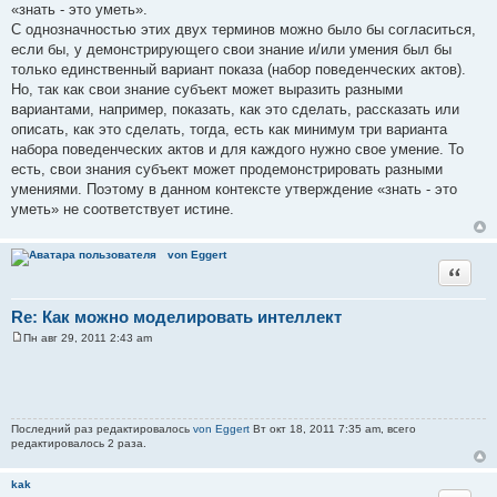
о
«знать - это уметь».
о
С однозначностью этих двух терминов можно было бы согласиться,
б
щ
если бы, у демонстрирующего свои знание и/или умения был бы
е
только единственный вариант показа (набор поведенческих актов).
н
и
Но, так как свои знание субъект может выразить разными
е
вариантами, например, показать, как это сделать, рассказать или
описать, как это сделать, тогда, есть как минимум три варианта
набора поведенческих актов и для каждого нужно свое умение. То
есть, свои знания субъект может продемонстрировать разными
умениями. Поэтому в данном контексте утверждение «знать - это
уметь» не соответствует истине.
von Eggert
Цитата
Re: Как можно моделировать интеллект
Пн авг 29, 2011 2:43 am
С
о
о
б
щ
е
н
Последний раз редактировалось
von Eggert
Вт окт 18, 2011 7:35 am, всего
и
редактировалось 2 раза.
е
kak