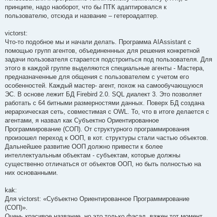
принципе, надо наоборот, что бы ПТК адаптировался к
пользователю, отсюда и название – гетероадаптер.
victorst:
Что-то подобное мы и начали делать. Программа AIAssistant с
помощью групп агентов, объединеннных для решения конкретной
задачи пользователя старается подстроиться под пользователя. Для
этого в каждой группе выделяются специальные агенты - Мастера,
предназначенные для общения с пользователем с учетом его
особенностей. Каждый мастер- агент, похож на самообучающуюся
ЭС. В основе лежит БД Firebird 2.0. SQL диалект 3. Это позволяет
работать с 64 битными размерностями данных. Поверх БД создана
иерархическая сеть, совместимая с OWL. То, что в итоге делается с
агентами, я назвал как Субъектно Ориентированное
Программирование (СОП). От структурного программирования
произошел переход к ООП, в кот. структуры стали частью объектов.
Дальнейшее развитие ООП должно привести к более
интеллектуальным объектам - субъектам, которые должны
существенно отличаться от объектов ООП, но быть полностью на
них основанными.
kak:
Для victorst: «Субъектно Ориентированное Программирование
(СОП)».
Очень красивое название, но это только фасад, важен тот момент,