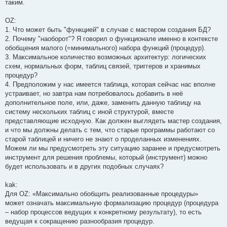
таким.
OZ:
1. Что может быть "функцией" в случае с мастером создания БД?
2. Почему "наоборот"? Я говорил о функционале именно в контексте
обобщения малого (=минимального) набора функций (процедур).
3. Максимальное количество возможных архитектур: логических
схем, нормальных форм, таблиц связей, триггеров и хранимых
процедур?
4. Предположим у нас имеется таблица, которая сейчас нас вполне
устраивает, но завтра нам потребовалось добавить в неё
дополнительное поле, или, даже, заменить данную таблицу на
систему нескольких таблиц с иной структурой, вместе
представляющие исходную. Как должен выглядеть мастер создания,
и что мы должны делать с тем, что старые программы работают со
старой таблицей и ничего не знают о проделанных изменениях.
Можем ли мы предусмотреть эту ситуацию заранее и предусмотреть
инструмент для решения проблемы, который (инструмент) можно
будет использовать и в других подобных случаях?
kak:
Для OZ: «Максимально обобщить реализованные процедуры»
может означать максимальную формализацию процедур (процедура
– набор процессов ведущих к конкретному результату), то есть
ведущая к сокращению разнообразия процедур.