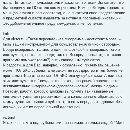
язык. Но так как я пользователь и заказчик, то, если Вы хотите, что
бы продвинутое ПО стало коммерческим, Вам необходимо понимать
меня (заказчика и пользователя), а не пытаться свое представление
о предметной области выдавать за истину в последней инстанции.
Это доброжелательное предупреждение, а не поучение.
kak:
Для victorst: «Такая персональная программа - ассистент могла бы
быть вашим инструментом для осуществления личной свободы».
Вроде возвращает на место один из фетишей и превращает его в
инструмент, но только вроде, так как Вы предполагаете, что такая
программ поможет (сама?) быть свободным субъектом.
К радости, а для Вас, наверно, к сожалению, принимать решение
может ТОЛЬКО субъект, а не закон, не государство и тем более не
программа. Все отношения ТОЛЬКО между субъектами. А важность
этих инструментов (государство, закон, программа) определяется
исключительно интерфейсом (договоренностью) между людьми.
Поэтому, работу, которую должны выполнять так называемые
«интеллектуальные программы» - это качественно отображать всю
гамму чувствительности субъекта, то есть передавать данных без
искажений и с их персональной адаптацией.
victorst:
Я так понял, что под субъектами вы понимаете только людей? Мдяя.