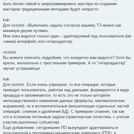
быть более гибкой и запрограммировать мастера по созданию
мастеров традиционными методами будет непросто.
kak:
Для victorst: «Выполнить задачу согласно вашему ТЗ можно как
минимум двумя путями».
Мне пока видится только один – адаптируемый под пользователя (им
самим) интерфейс или гетероадаптер.
victorst:
Вы можете пояснить подробнее, что конкретно вам видится? Хотя бы
кратко, желательно с простеньким примером. А то "гетероадаптер"
звучит устрашающе.
kak:
Для victorst. Если очень упрощено, то все операции, которые
проводит пользователь, работая над данными, формируются в виде
процедур и запоминаются, то есть это не только алгоритм
непосредственного изменения данных (формулы, математические
выражения), но и вспомогательные (визуализация отдельных частей
операций, слияние и дробления БД). С примером сложнее, так как
это в основном потоковые задачи (транспортная логистика, с учетом
участие различных субъектов).
Еще добавление: сегодняшнее ПО вынуждает адаптироваться
пользователя к программно-техническому комплексу (ПТК), в