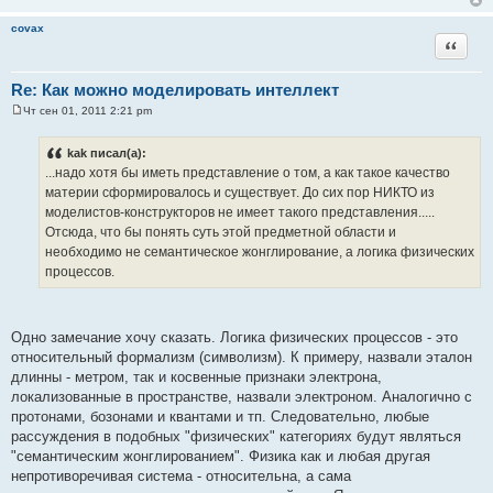
covax
Цитата
Re: Как можно моделировать интеллект
Чт сен 01, 2011 2:21 pm
С
о
о
kak писал(а):
б
...надо хотя бы иметь представление о том, а как такое качество
щ
е
материи сформировалось и существует. До сих пор НИКТО из
н
моделистов-конструкторов не имеет такого представления.....
и
е
Отсюда, что бы понять суть этой предметной области и
необходимо не семантическое жонглирование, а логика физических
процессов.
Одно замечание хочу сказать. Логика физических процессов - это
относительный формализм (символизм). К примеру, назвали эталон
длинны - метром, так и косвенные признаки электрона,
локализованные в пространстве, назвали электроном. Аналогично с
протонами, бозонами и квантами и тп. Следовательно, любые
рассуждения в подобных "физических" категориях будут являться
"семантическим жонглированием". Физика как и любая другая
непротиворечивая система - относительна, а сама