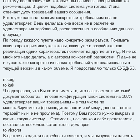
поэтому все ограничения которые там написаны воспринимаю как
рекомендации. В целом подобная система уже готова. И она
отвечает духу требований вашего сообщения.
Как я уже написал, многим конкретным требованиям она не
удовлетворяет. Ведь делалась она вовсе не в расчете на
удовлетворения тербований, расположенных в сообщениях данного
форума;)
По поводу каждого пункта надо конкретно разбираться. Понимать
какие характеристики уже готовы, какие уже в разработке, как
реализация одних характеристик повлияет на другие итп итд. И не со
мной это надо делать, а с автором конкретной разработки. Я даже не
в курсе какие конкретно из ваших требований уже реализованны в
текущей версии и в каком объеме. Я предоставляю только СУБД/БЗ.
mserg:
to kak
Я подозреваю, что Вы хотите иметь то, что называется «системой
документооборота». Типовая конфигурация такой системы на 100%
удовлетворяет вашим требованиям – в том числе по
масштабируемости (производительности и объему данных – сотни
терабайт нынче не проблема). Поэтому Вам просто нужно выбрать и
купить такую систему… Стоимость, насколько я себе представляю,
составляет несколько сотен тысяч долларов.
to victorst
В центре находятся потребности клиента, и мы вынуждены плясать