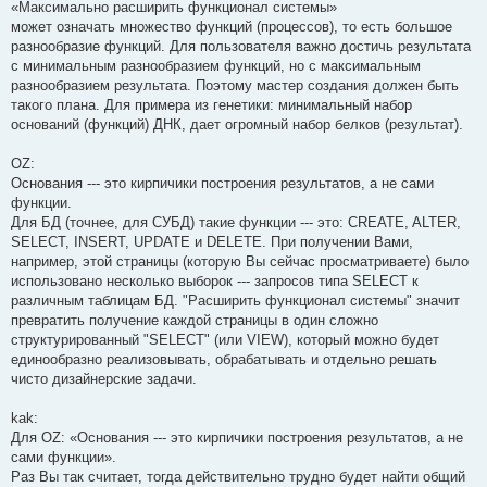
«Максимально расширить функционал системы»
может означать множество функций (процессов), то есть большое
разнообразие функций. Для пользователя важно достичь результата
с минимальным разнообразием функций, но с максимальным
разнообразием результата. Поэтому мастер создания должен быть
такого плана. Для примера из генетики: минимальный набор
оснований (функций) ДНК, дает огромный набор белков (результат).
OZ:
Основания --- это кирпичики построения результатов, а не сами
функции.
Для БД (точнее, для СУБД) такие функции --- это: CREATE, ALTER,
SELECT, INSERT, UPDATE и DELETE. При получении Вами,
например, этой страницы (которую Вы сейчас просматриваете) было
использовано несколько выборок --- запросов типа SELECT к
различным таблицам БД. "Расширить функционал системы" значит
превратить получение каждой страницы в один сложно
структурированный "SELECT" (или VIEW), который можно будет
единообразно реализовывать, обрабатывать и отдельно решать
чисто дизайнерские задачи.
kak:
Для OZ: «Основания --- это кирпичики построения результатов, а не
сами функции».
Раз Вы так считает, тогда действительно трудно будет найти общий