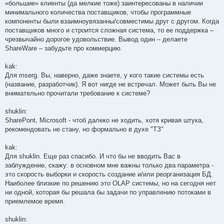
«большие» клиенты (да мелкие тоже) заинтересованы в наличии
минимального количества поставщиков, чтобы программные
компоненты были взаимноувязанны/совместимы друг с другом. Когда
поставщиков много и строится сложная система, то ее поддержка –
чрезвычайно дорогое удовольствие. Вывод один – делаете
ShareWare – забудьте про коммерцию.
kak:
Для mserg. Вы, наверно, даже знаете, у кого такие системы есть
(название, разработчик). Я вот нигде не встречал. Может быть Вы не
внимательно прочитали требование к системе?
shuklin:
SharePont, Microsoft - чтоб далеко не ходить, хотя кривая штука,
рекомендовать не стану, но формально в духе "ТЗ"
kak:
Для shuklin. Еще раз спасибо. И что бы не вводить Вас в
заблуждение, скажу: в основном мне важны только два параметра -
это скорость выборки и скорость создание и/или реорганизация БД.
Наиболее близкие по решению это OLAP системы, но на сегодня нет
ни одной, которая бы решала бы задачи по управлению потоками в
приемлемое время.
shuklin: