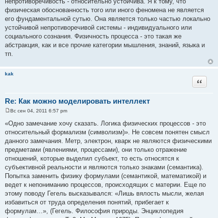
непротиворечивость - относительно устойчива. Я к тому, что
физическая обоснованность того или иного феномена не является
его фундаментальной сутью. Она является только частью локально
устойчивой непротиворечивой системы - индивидуального или
социального сознания. Физичность процесса - это такая же
абстракция, как и все прочие категории мышления, знаний, языка и
тп.
kak
Цитата
Re: Как можно моделировать интеллект
Вс сен 04, 2011 6:57 pm
С
о
«Одно замечание хочу сказать. Логика физических процессов - это
о
относительный формализм (символизм)». Не совсем понятен смысл
б
щ
данного замечания. Метр, электрон, кварк не являются физическими
е
предметами (явлениями, процессами), они только отражение
н
и
отношений, которые выделил субъект, то есть относятся к
е
субъективной реальности и являются только знаками (семантика).
Попытка заменить физику формулами (семантикой, математикой) и
ведет к непониманию процессов, происходящих с материи. Еще по
этому поводу Гегель высказывался: «Лишь вялость мысли, желая
избавиться от труда определения понятий, прибегает к
формулам…», (Гегель. Философия природы. Энциклопедия