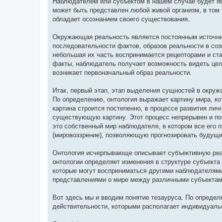
Наблюдателем или субъектом в нашем случае будет яв
может быть представлен любой живой организм, в том 
обладает осознанием своего существования.
Окружающая реальность является постоянным источник
последовательности фактов, образов реальности в соз
небольшая их часть воспринимается рецепторами и ст
факты, наблюдатель получает возможность видеть цел
возникает первоначальный образ реальности.
Итак, первый этап, этап выделения сущностей в окружа
По определению, онтология выражает картину мира, ко
картина строится постепенно, в процессе развития ли
существующую картину. Этот процесс непрерывен и по
это собственный мир наблюдателя, в котором все его
(мировоззрение), позволяющую прогнозировать будущи
Онтология исчерпывающе описывает субъективную реа
онтологии определяет изменения в структуре субъекта
которые могут восприниматься другими наблюдателями
представлениями о мире между различными субъектам
Вот здесь мы и вводим понятие тезауруса. По определ
действительности, которыми располагает индивидуаль