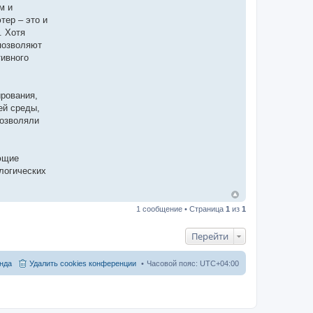
м и
тер – это и
. Хотя
позволяют
тивного
рования,
ей среды,
позволяли
ющие
логических
1 сообщение • Страница
1
из
1
Перейти
нда
Удалить cookies конференции
Часовой пояс:
UTC+04:00