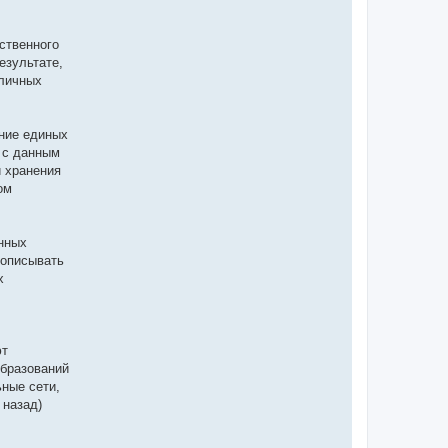
ственного
езультате,
зличных
ние единых
 с данным
и хранения
ом
нных
 описывать
х
ют
образований
ьные сети,
 назад)