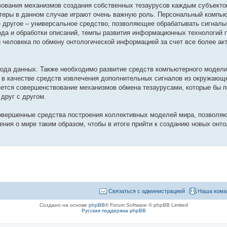
вования механизмов создания собственных тезаурусов каждым субъекто
теры в данном случае играют очень важную роль. Персональный компью
е другое – универсальное средство, позволяющее обрабатывать сигналы
ода и обработки описаний, темпы развития информационных технологий 
человека по обмену онтологической информацией за счет все более ак
ода данных. Также необходимо развитие средств компьютерного модели
в качестве средств извлечения дополнительных сигналов из окружающ
ляется совершенствование механизмов обмена тезаурусами, которые бы 
друг с другом.
совершенные средства построения коллективных моделей мира, позволя
ния о мире таким образом, чтобы в итоге прийти к созданию новых онто
Связаться с администрацией
Наша кома
Создано на основе
phpBB
® Forum Software © phpBB Limited
Русская поддержка phpBB