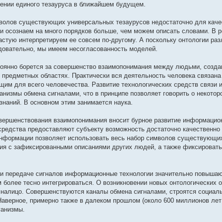
лении единого тезауруса в ближайшем будущем.
мволов существующих универсальных тезаурусов недостаточно для каче
 и осознаем на много порядков больше, чем можем описать словами. В р
астую интерпретируем ее совсем по-другому. А поскольку онтологии ра
едовательно, мы имеем несогласованность моделей.
тоянно борется за совершенство взаимопонимания между людьми, созда
 предметных областях. Практически вся деятельность человека связана
щим для всего человечества. Развитие технологических средств связи 
низмы обмена сигналами, что в принципе позволяет говорить о некотор
наний. В основном этим занимается наука.
овершенствования взаимопонимания вносит бурное развитие информацио
средства предоставляют субъекту возможность достаточно качественно
 информации позволяет использовать весь набор символов существующи
ния с зафиксированными описаниями других людей, а также фиксировать
 и передаче сигналов информационные технологии значительно повыша
более тесно интегрироваться. О возникновении новых онтологических 
сс налицо. Совершенствуются каналы обмена сигналами, строятся социал
Наверное, примерно также в далеком прошлом (около 600 миллионов лет
ганизмы.