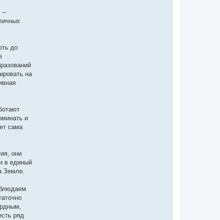
 –
зличных
оть до
е
бразований
ировать на
ивная
ботают
оминать и
ет сама
ия, они
и в единый
а Земле.
аблюдаем
таточно
урдным,
есть ряд