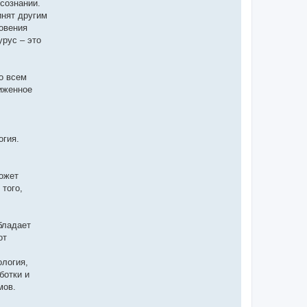
сознании.
инят другим
овения
урус – это
о всем
иженное
огия.
ожет
 того,
бладает
от
ология,
ботки и
мов.