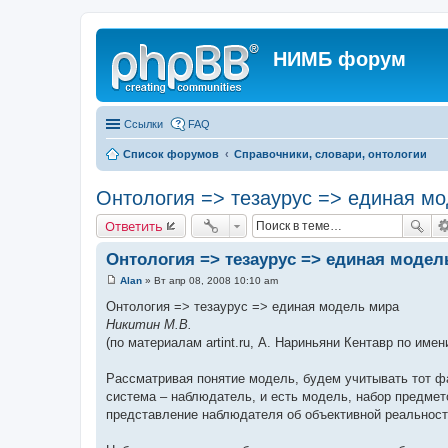
НИМБ форум
Ссылки
FAQ
Список форумов
Справочники, словари, онтологии
Онтология => тезаурус => единая м
Ответить
Онтология => тезаурус => единая модел
Alan
»
Вт апр 08, 2008 10:10 am
С
о
Онтология => тезаурус => единая модель мира
о
Никитин М.В.
б
щ
(по материалам artint.ru, А. Нариньяни Кентавр по име
е
н
и
Рассматривая понятие модель, будем учитывать тот ф
е
система – наблюдатель, и есть модель, набор предме
представление наблюдателя об объективной реальнос