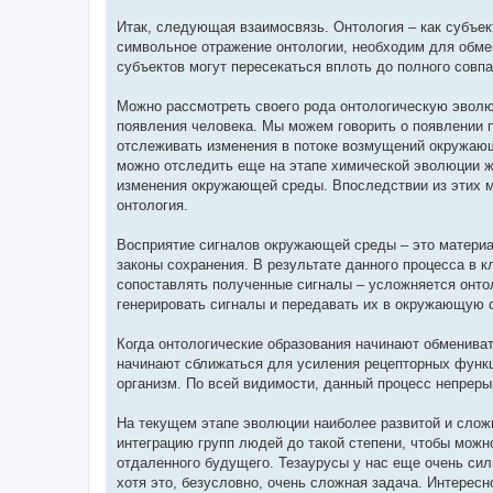
Итак, следующая взаимосвязь. Онтология – как субъек
символьное отражение онтологии, необходим для обмен
субъектов могут пересекаться вплоть до полного совп
Можно рассмотреть своего рода онтологическую эволюц
появления человека. Мы можем говорить о появлении 
отслеживать изменения в потоке возмущений окружающ
можно отследить еще на этапе химической эволюции ж
изменения окружающей среды. Впоследствии из этих м
онтология.
Восприятие сигналов окружающей среды – это материал
законы сохранения. В результате данного процесса в 
сопоставлять полученные сигналы – усложняется онтол
генерировать сигналы и передавать их в окружающую 
Когда онтологические образования начинают обмениват
начинают сближаться для усиления рецепторных функций
организм. По всей видимости, данный процесс непрер
На текущем этапе эволюции наиболее развитой и слож
интеграцию групп людей до такой степени, чтобы можно
отдаленного будущего. Тезаурусы у нас еще очень сил
хотя это, безусловно, очень сложная задача. Интересн