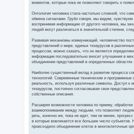
моментов, которые пока не позволяют говорить о появ
Онтология человека стала настолько сложной, что си
обмена сигналами. Грубо говоря, мы видим, чувствуем
воспринимая информацию от другого человека, мы зач
людей могут различаться в значительной степени, сл
Развивая механизмы коммуникаций, человечество пос
представлений о мире, единых тезаурусов в различных
процессом, можно сказать, что он является определяю
информации последовательно вносит улучшения в меха
объединении представлений в определенных областях з
Наиболее существенный вклад в развитие процесса с
технологий. Современные технические и программные 
реальность, используя различные символы. Доступ к
тезаурусов, постоянно согласовывая свои представле
собственные описания.
Расширяя возможности человека по приему, обработке
взаимопонимание между людьми, что позволяет людям 
речь, конечно же, пока не идет, тем не менее, прогре
в которые вовлекается все большее число субъектов. 
происходило объединение клеток в многоклеточные ор