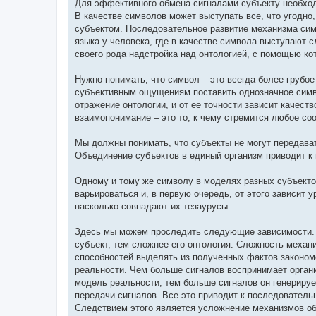
Для эффективного обмена сигналами субъекту необхо
В качестве символов может выступать все, что угодно
субъектом. Последовательное развитие механизма сим
языка у человека, где в качестве символа выступают с
своего рода надстройка над онтологией, с помощью к
Нужно понимать, что символ – это всегда более грубо
субъективным ощущениям поставить однозначное симв
отражение онтологии, и от ее точности зависит качес
взаимопонимание – это то, к чему стремится любое со
Мы должны понимать, что субъекты не могут передават
Объединение субъектов в единый организм приводит к 
Одному и тому же символу в моделях разных субъекто
варьироваться и, в первую очередь, от этого зависит 
насколько совпадают их тезаурусы.
Здесь мы можем проследить следующие зависимости. 
субъект, тем сложнее его онтология. Сложность механиз
способностей выделять из полученных фактов законом
реальности. Чем больше сигналов воспринимает органи
модель реальности, тем больше сигналов он генерирует
передачи сигналов. Все это приводит к последовател
Следствием этого является усложнение механизмов об