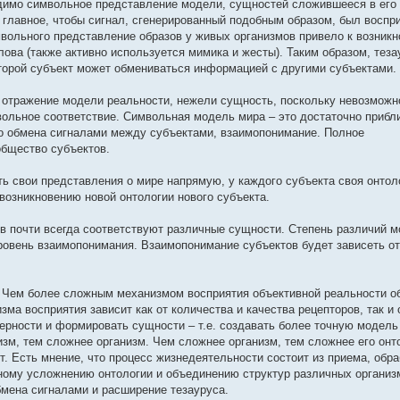
димо символьное представление модели, сущностей сложившееся в его 
, главное, чтобы сигнал, сгенерированный подобным образом, был воспр
вольного представление образов у живых организмов привело к возникн
лова (также активно используется мимика и жесты). Таким образом, теза
оторой субъект может обмениваться информацией с другими субъектами.
е отражение модели реальности, нежели сущность, поскольку невозможн
ольное соответствие. Символьная модель мира – это достаточно прибл
тво обмена сигналами между субъектами, взаимопонимание. Полное
общество субъектов.
ь свои представления о мире напрямую, у каждого субъекта своя онтол
возникновению новой онтологии нового субъекта.
в почти всегда соответствуют различные сущности. Степень различий м
уровень взаимопонимания. Взаимопонимание субъектов будет зависеть от
Чем более сложным механизмом восприятия объективной реальности о
ма восприятия зависит как от количества и качества рецепторов, так и 
ерности и формировать сущности – т.е. создавать более точную модель
зм, тем сложнее организм. Чем сложнее организм, тем сложнее его онт
. Есть мнение, что процесс жизнедеятельности состоит из приема, обра
ьному усложнению онтологии и объединению структур различных организ
мена сигналами и расширение тезауруса.