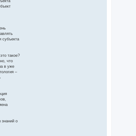
бъекта
убъект
ень
тавлять
и субъекта
это такое?
но, что
на в уже
тология –
ь
юция
лов,
мена
 знаний о