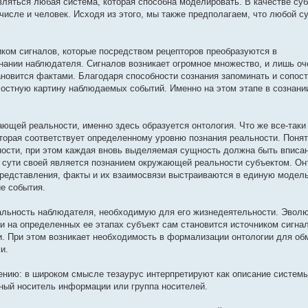
ляться любая система, которая способна моделировать. В качестве су
числе и человек. Исходя из этого, мы также предполагаем, что любой с
ом сигналов, которые посредством рецепторов преобразуются в
нании наблюдателя. Сигналов возникает огромное множество, и лишь оч
ановится фактами. Благодаря способности сознания запоминать и сопос
остную картину наблюдаемых событий. Именно на этом этапе в сознани
ющей реальности, именно здесь образуется онтология. Что же все-таки 
торая соответствует определенному уровню познания реальности. Понят
чности, при этом каждая вновь выделяемая сущность должна быть вписа
 сути своей является познанием окружающей реальности субъектом. Он
 представления, факты и их взаимосвязи выстраиваются в единую модел
е события.
льность наблюдателя, необходимую для его жизнедеятельности. Эвол
 и на определенных ее этапах субъект сам становится источником сигна
. При этом возникает необходимость в формализации онтологии для об
и.
ению: в широком смысле тезаурус интерпретируют как описание системы
ный носитель информации или группа носителей.