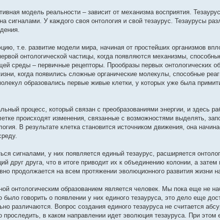
тивная модель реальности – зависит от механизма восприятия. Тезаурус
а сигналами. У каждого своя онтология и свой тезаурус. Тезаурусы ра
адения.
ию, т.е. развитие модели мира, начиная от простейших организмов впл
первой онтологической частицы, когда появляются механизмы, способны
ей среды – первичные рецепторы. Прообразы первых онтологических о
изни, когда появились сложные органические молекулы, способные реаг
олекул образовались первые живые клетки, у которых уже была примит
ьный процесс, который связан с преобразованиями энергии, и здесь ра
клетке происходят изменения, связанные с возможностями выделять, зап
огия. В результате клетка становится источником движения, она начина
среду.
ься сигналами, у них появляется единый тезаурус, расширяется онтолог
 друг друга, что в итоге приводит их к объединению колонии, а затем 
ывно продолжается на всем протяжении эволюционного развития жизни н
ной онтологическим образованием является человек. Мы пока еще не н
 было говорить о появлении у них единого тезауруса, это дело еще дос
ьно различаются. Вопрос создания единого тезауруса не считается абс
о проследить, в каком направлении идет эволюция тезауруса. При этом 