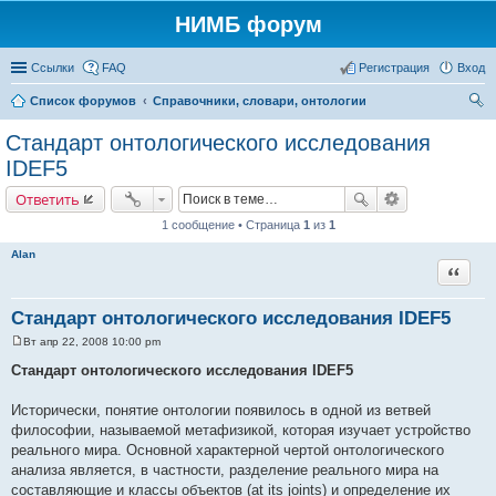
НИМБ форум
Ссылки
FAQ
Регистрация
Вход
Список форумов
Справочники, словари, онтологии
ои
Стандарт онтологического исследования
ск
IDEF5
Ответить
1 сообщение • Страница
1
из
1
Alan
Цитата
Стандарт онтологического исследования IDEF5
Вт апр 22, 2008 10:00 pm
С
о
Стандарт онтологического исследования IDEF5
о
б
щ
Исторически, понятие онтологии появилось в одной из ветвей
е
философии, называемой метафизикой, которая изучает устройство
н
и
реального мира. Основной характерной чертой онтологического
е
анализа является, в частности, разделение реального мира на
составляющие и классы объектов (at its joints) и определение их