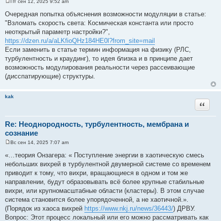
Пт сен 12, 2025 9:52 am
С
о
Очередная попытка объяснения возможности модуляции в статье:
о
"Взломать скорость света: Космическая константа или просто
б
щ
неоткрытый параметр настройки?",
е
https://dzen.ru/a/aLKfioQHz184HE0l?from_site=mail
н
и
Если заменить в статье термин информация на физику (РЛС,
е
турбулентность и краудинг), то идея близка и в принципе дает
возможность модулирования реальности через рассеивающие
(дисспатирующие) структуры.
kak
Цитата
Re: Неоднородность, турбулентность, мембрана и
сознание
Вс сен 14, 2025 7:07 am
С
о
«…теория Онзагера: « Поступление энергии в хаотическую смесь
о
небольших вихрей в турбулентной двумерной системе со временем
б
щ
приводит к тому, что вихри, вращающиеся в одном и том же
е
направлении, будут образовывать всё более крупные стабильные
н
и
вихри, или крупномасштабные области (кластеры). В этом случае
е
система становится более упорядоченной, а не хаотичной.».
(Порядок из хаоса вихрей
https://www.nkj.ru/news/36443/
) ДРВУ.
Вопрос: Этот процесс локальный или его можно рассматривать как