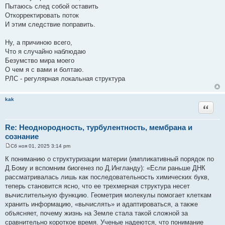
Пытаюсь след собой оставить
Откорректировать поток
И этим следствие поправить.
Ну, а причиною всего,
Что я случайно наблюдаю
Безумство мира моего
О чем я с вами и болтаю.
РЛС - регулярная локальная структура
kak
Цитата
Re: Неоднородность, турбулентность, мембрана и
сознание
Сб ноя 01, 2025 3:14 pm
С
о
К пониманию о структуризации материи (импликативный порядок по
о
Д.Бому и вспомним биогенез по Д.Ингланду): «Если раньше ДНК
б
щ
рассматривалась лишь как последовательность химических букв,
е
теперь становится ясно, что ее трехмерная структура несет
н
и
вычислительную функцию. Геометрия молекулы помогает клеткам
е
хранить информацию, «вычислять» и адаптироваться, а также
объясняет, почему жизнь на Земле стала такой сложной за
сравнительно короткое время. Ученые надеются, что понимание