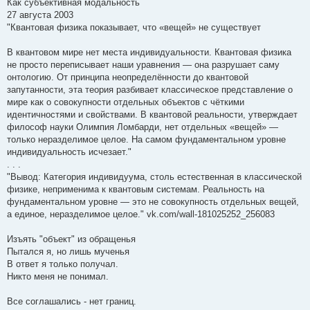
Как субъективная модальность
27 августа 2003
"Квантовая физика показывает, что «вещей» не существует
В квантовом мире нет места индивидуальности. Квантовая физика
не просто переписывает наши уравнения — она разрушает саму
онтологию. От принципа неопределённости до квантовой
запутанности, эта теория разбивает классическое представление о
мире как о совокупности отдельных объектов с чёткими
идентичностями и свойствами. В квантовой реальности, утверждает
философ науки Олимпия Ломбарди, нет отдельных «вещей» —
только неразделимое целое. На самом фундаментальном уровне
индивидуальность исчезает."
. . .
"Вывод: Категория индивидуума, столь естественная в классической
физике, неприменима к квантовым системам. Реальность на
фундаментальном уровне — это не совокупность отдельных вещей,
а единое, неразделимое целое." vk.com/wall-181025252_256083
Изъять "объект" из обращенья
Пытался я, но лишь мученья
В ответ я только получал.
Никто меня не понимал.
Все соглашались - нет границ.