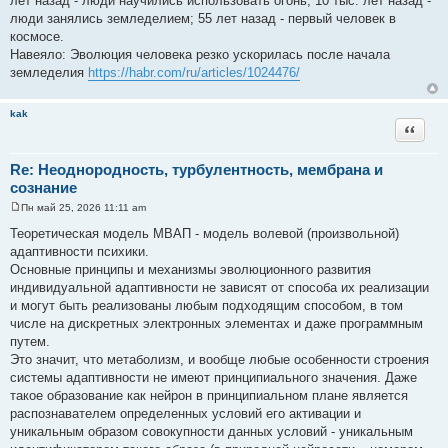
лет назад - люди научились использовать огонь; 10 тыс. лет назад -
е
люди занялись земледелием; 55 лет назад - первый человек в
н
и
космосе.
е
Навеяло: Эволюция человека резко ускорилась после начала
земледелия
https://habr.com/ru/articles/1024476/
kak
Цитата
Re: Неоднородность, турбулентность, мембрана и
сознание
Пн май 25, 2026 11:11 am
С
о
Теоретическая модель МВАП - модель волевой (произвольной)
о
адаптивности психики.
б
щ
Основные принципы и механизмы эволюционного развития
е
индивидуальной адаптивности не зависят от способа их реализации
н
и
и могут быть реализованы любым подходящим способом, в том
е
числе на дискретных электронных элементах и даже программным
путем.
Это значит, что метаболизм, и вообще любые особенности строения
системы адаптивности не имеют принципиального значения. Даже
такое образование как нейрон в принципиальном плане является
распознавателем определенных условий его активации и
уникальным образом совокупности данных условий - уникальным