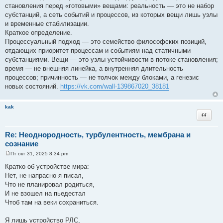
щ
становления перед «готовыми» вещами: реальность — это не набор
е
субстанций, а сеть событий и процессов, из которых вещи лишь узлы
н
и
и временные стабилизации.
е
Краткое определение.
Процессуальный подход — это семейство философских позиций,
отдающих приоритет процессам и событиям над статичными
субстанциями. Вещи — это узлы устойчивости в потоке становления;
время — не внешняя линейка, а внутренняя длительность
процессов; причинность — не толчок между блоками, а генезис
новых состояний.
https://vk.com/wall-139867020_38181
kak
Цитата
Re: Неоднородность, турбулентность, мембрана и
сознание
Пт окт 31, 2025 8:34 pm
С
о
Кратко об устройстве мира:
о
Нет, не напрасно я писал,
б
щ
Что не планировал родиться,
е
И не взошел на пьедестал
н
и
Чтоб там на веки сохраниться.
е
Я лишь устройство РЛС,