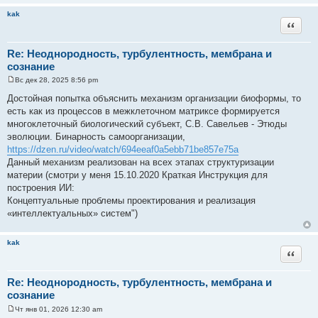
kak
Цитата
Re: Неоднородность, турбулентность, мембрана и
сознание
Вс дек 28, 2025 8:56 pm
С
о
Достойная попытка объяснить механизм организации биоформы, то
о
есть как из процессов в межклеточном матриксе формируется
б
щ
многоклеточный биологический субъект, С.В. Савельев - Этюды
е
эволюции. Бинарность самоорганизации,
н
и
https://dzen.ru/video/watch/694eeaf0a5ebb71be857e75a
е
Данный механизм реализован на всех этапах структуризации
материи (смотри у меня 15.10.2020 Краткая Инструкция для
построения ИИ:
Концептуальные проблемы проектирования и реализация
«интеллектуальных» систем")
kak
Цитата
Re: Неоднородность, турбулентность, мембрана и
сознание
Чт янв 01, 2026 12:30 am
С