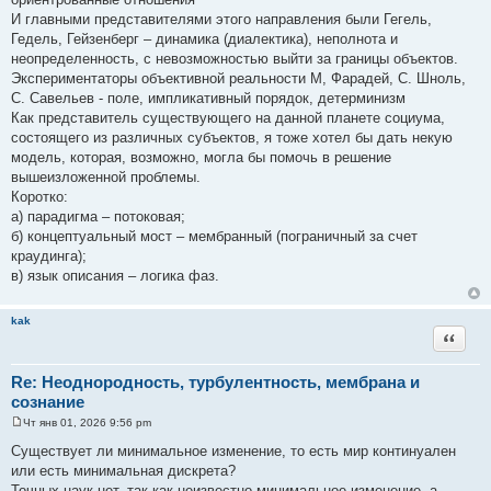
И главными представителями этого направления были Гегель,
Гедель, Гейзенберг – динамика (диалектика), неполнота и
неопределенность, с невозможностью выйти за границы объектов.
Экспериментаторы объективной реальности М, Фарадей, С. Шноль,
С. Савельев - поле, импликативный порядок, детерминизм
Как представитель существующего на данной планете социума,
состоящего из различных субъектов, я тоже хотел бы дать некую
модель, которая, возможно, могла бы помочь в решение
вышеизложенной проблемы.
Коротко:
а) парадигма – потоковая;
б) концептуальный мост – мембранный (пограничный за счет
краудинга);
в) язык описания – логика фаз.
kak
Цитата
Re: Неоднородность, турбулентность, мембрана и
сознание
Чт янв 01, 2026 9:56 pm
С
о
Существует ли минимальное изменение, то есть мир континуален
о
или есть минимальная дискрета?
б
щ
Точных наук нет, так как неизвестно минимальное изменение, а