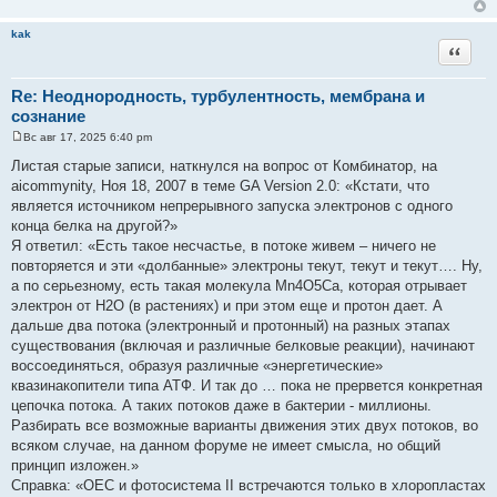
kak
Цитата
Re: Неоднородность, турбулентность, мембрана и
сознание
Вс авг 17, 2025 6:40 pm
С
о
Листая старые записи, наткнулся на вопрос от Комбинатор, на
о
aicommynity, Ноя 18, 2007 в теме GA Version 2.0: «Кстати, что
б
щ
является источником непрерывного запуска электронов с одного
е
конца белка на другой?»
н
и
Я ответил: «Есть такое несчастье, в потоке живем – ничего не
е
повторяется и эти «долбанные» электроны текут, текут и текут…. Ну,
а по серьезному, есть такая молекула Mn4O5Ca, которая отрывает
электрон от Н2О (в растениях) и при этом еще и протон дает. А
дальше два потока (электронный и протонный) на разных этапах
существования (включая и различные белковые реакции), начинают
воссоединяться, образуя различные «энергетические»
квазинакопители типа АТФ. И так до … пока не прервется конкретная
цепочка потока. А таких потоков даже в бактерии - миллионы.
Разбирать все возможные варианты движения этих двух потоков, во
всяком случае, на данном форуме не имеет смысла, но общий
принцип изложен.»
Справка: «OEC и фотосистема II встречаются только в хлоропластах