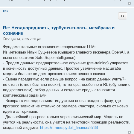
е
н
и
kak
е
Цитата
Re: Неоднородность, турбулентность, мембрана и
сознание
Вс дек 14, 2025 7:50 pm
С
о
Фундаментальные ограничения современных LLMs.
о
Из интервью Ильи Суцкевера (бывшего главного инженера OpenAI, а
б
щ
ныне основателя Safe Superintelligence):
е
- Предел данных: предварительное обучение (pre-training) упирается
н
и
в конечность доступных данных. Простое увеличение масштаба
е
модели больше не дает прежнего качественного скачка.
- Смена парадигмы: если раньше вопрос «на каких данных учить?»
не стоял (ответ был «на всех»), то теперь, особенно в RL (обучении с
подкреплением), отбор данных и создание среды становятся
критическими задачами.
- Возврат к исследованиям: индустрия снова входит в фазу, где
прогресс зависит не столько от размера кластера, сколько от новых
идей и алгоритмов.
- Дальнейший прогресс только через физический мир. Модель не
учится на реальности, она учится на текстовой проекции реальности,
созданной людьми.
https://t.me/spydell_finance/8738