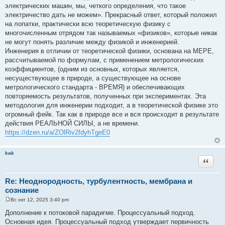
электрических машин, мы, четкого определения, что такое
электричество дать не можем». Прекрасный ответ, который положил
на лопатки, практически всю теоретическую физику с
многочисленным отрядом так называемых «физиков», которые никак
не могут понять различие между физикой и инженерией.
Инженерия в отличии от теоретической физики, основана на МЕРЕ,
рассчитываемой по формулам, с применением метрологических
коэффициентов, (одним из основных, которых является,
несуществующее в природе, а существующее на основе
метрологического стандарта - ВРЕМЯ) и обеспечивающих
повторяемость результатов, полученных при экспериментах. Эта
методология для инженерии подходит, а в теоретической физике это
огромный фейк. Так как в природе все и вся происходит в результате
действия РЕАЛЬНОЙ СИЛЫ, а не времени.
https://dzen.ru/a/ZOlRiv2fdyhTgeE0
kak
Цитата
Re: Неоднородность, турбулентность, мембрана и
сознание
Вс окт 12, 2025 3:40 pm
С
о
Дополнение к потоковой парадигме. Процессуальный подход.
о
Основная идея. Процессуальный подход утверждает первичность
б