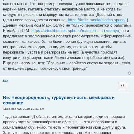
нашего мозга. Так, например, поездка лучше запоминается, когда вы
нервничаете, пытаясь отыскать незнакомое место, а не когда вы
следуете привычным маршрутом на автопилоте.» (Древний ствол:
где в мозге зарождается сознание,
https://knife.media/hidden-spring/
)
Данным механизмом Марк Солмс не только пересекается с работами
Балабана П.М.
https://artesliberales.spbu.ru/ru/calen ... t-i-vremya
, но и
предлагает в эволюционном порядке рассматривать и формирование
сознания: «…каковы бы ни были прочие функции сознания, одна из
центральных его задач, по-видимому, состоит в том, чтобы
переживать чувства и реагировать на них (а чувства приходят
изнутри и регулируют наши биологические потребности)» (там же).
Еще раз напомню, что: "Сознание – свойство системы отделять себя
от внешней среды, прогнозируя свои границы"
kak
Цитата
Re: Неоднородность, турбулентность, мембрана и
сознание
Вс мар 02, 2025 10:41 am
С
о
"Единственная (!) область интеллекта, в которой люди от природы
о
превосходят человекообразных обезьян, — это способности к
б
щ
социальному обучению, то есть к перенятию навыков друг у друга.
е
Зато уж здесь превосходство колоссально. Мозг человека
н