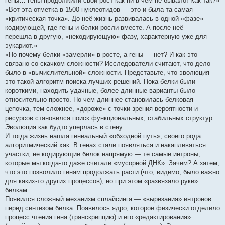
гены… гены продолжили свой рост как ни в чем не бывало! Как так?»
«Вот эта отметка в 1500 нуклеотидов — это и была та самая
«критическая точка». До неё жизнь развивалась в одной «фазе» —
кодирующей, где гены и белки росли вместе. А после неё —
перешла в другую, «некодирующую» фазу, характерную уже для
эукариот.»
«Но почему белки «замерли» в росте, а гены — нет? И как это
связано со скачком сложности? Исследователи считают, что дело
было в «вычислительной» сложности. Представьте, что эволюция —
это такой алгоритм поиска лучших решений. Пока белки были
короткими, находить удачные, более длинные варианты было
относительно просто. Но чем длиннее становилась белковая
цепочка, тем сложнее, «дороже» с точки зрения вероятности и
ресурсов становился поиск функциональных, стабильных структур.
Эволюция как будто уперлась в стену.
И тогда жизнь нашла гениальный «обходной путь», своего рода
алгоритмический хак. В генах стали появляться и накапливаться
участки, не кодирующие белок напрямую — те самые интроны,
которые мы когда-то даже считали «мусорной ДНК». Зачем? А затем,
что это позволило генам продолжать расти (что, видимо, было важно
для каких-то других процессов), но при этом «развязало руки»
белкам.
Появился сложный механизм сплайсинга — «вырезания» интронов
перед синтезом белка. Появилось ядро, которое физически отделило
процесс чтения гена (транскрипцию) и его «редактирования»