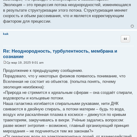
Эволюция – это прецессия потока неоднородностей, изменяющаяся
в результате структуризации этого потока. Структуризация меняет
скорость и объем рассеивания, что и является корректирующим
фактором для прецессии.
kak
Цитата
Re: Неоднородность, турбулентность, мембрана и
сознание
Ср мар 19, 2025 9:01 am
С
о
Продолжение к предыдущему сообщению.
о
Порадовало, что у некоторых физиков появилось понимание, что
б
щ
Вселенная не состоит из объектов. (попытка понять, почему
е
эволюция неизбежна):
н
и
«Природа не стремится к идеальным сферам – она создаёт спирали,
е
водовороты и кольцевые потоки.
Наша галактика изгибается спиральными рукавами, нити ДНК
свиваются в двойную спираль, а потоки материи – будь то вода,
воздух или раскалённая плазма в космосе – движутся по кривым
траекториям, закручиваясь в вихри. Учёные задались вопросом:
разве может энтропия – возможно, главный организующий принцип
мироздания – не подчиняться тем же законам?»
«От океанских волн до электромагнитных полей, от взаимодействий