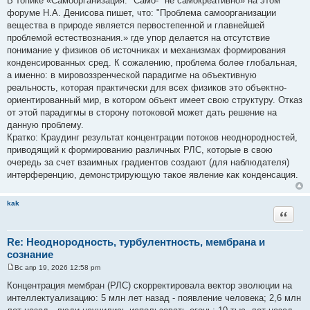
В топике «Самоорганизация: "Само-" не самокреативно» на этом
о
форуме Н.А. Денисова пишет, что: "Проблема самоорганизации
б
щ
вещества в природе является первостепенной и главнейшей
е
проблемой естествознания.» где упор делается на отсутствие
н
и
понимание у физиков об источниках и механизмах формирования
е
конденсированных сред. К сожалению, проблема более глобальная,
а именно: в мировоззренческой парадигме на объективную
реальность, которая практически для всех физиков это объектно-
ориентированный мир, в котором объект имеет свою структуру. Отказ
от этой парадигмы в сторону потоковой может дать решение на
данную проблему.
Кратко: Краудинг результат концентрации потоков неоднородностей,
приводящий к формированию различных РЛС, которые в свою
очередь за счет взаимных градиентов создают (для наблюдателя)
интерференцию, демонстрирующую такое явление как конденсация.
kak
Цитата
Re: Неоднородность, турбулентность, мембрана и
сознание
Вс апр 19, 2026 12:58 pm
С
о
Концентрация мембран (РЛС) скорректировала вектор эволюции на
о
интеллектуализацию: 5 млн лет назад - появление человека; 2,6 млн
б
щ