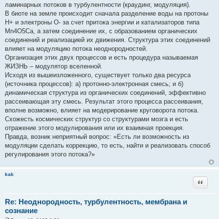
ламинарных потоков в турбулентности (краудинг, модуляция).
В биоте на земле происходит сначала разделение воды на протоны
H+ и электроны O- за счет притока энергии и катализаторов типа
Mn4O5Ca, а затем соединение их, с образованием органических
соединений и реализацией их движения. Структура этих соединений
влияет на модуляцию потока неоднородностей.
Организация этих двух процессов и есть процедура называемая
ЖИЗНЬ – модулятор вселенной.
Исходя из вышеизложенного, существует только два ресурса
(источника процессов): а) протонно-электронная смесь; и б)
динамическая структура из органических соединений, эффективно
рассеивающая эту смесь. Результат этого процесса рассеивания,
вполне возможно, влияет на модерирование круговорота потока.
Схожесть космических структур со структурами мозга и есть
отражение этого модулирования или их взаимная проекция.
Правда, возник неприятный вопрос: «Есть ли возможность из
модуляции сделать коррекцию, то есть, найти и реализовать способ
регулирования этого потока?»
kak
Цитата
Re: Неоднородность, турбулентность, мембрана и
сознание