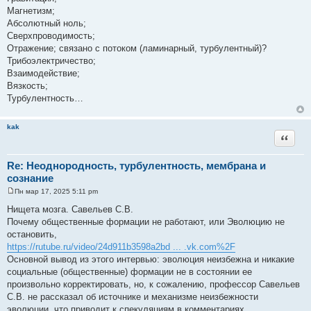
Магнетизм;
Абсолютный ноль;
Сверхпроводимость;
Отражение; связано с потоком (ламинарный, турбулентный)?
Трибоэлектричество;
Взаимодействие;
Вязкость;
Турбулентность…
kak
Цитата
Re: Неоднородность, турбулентность, мембрана и
сознание
Пн мар 17, 2025 5:11 pm
С
о
Нищета мозга. Савельев С.В.
о
Почему общественные формации не работают, или Эволюцию не
б
щ
остановить,
е
https://rutube.ru/video/24d911b3598a2bd ... .vk.com%2F
н
и
Основной вывод из этого интервью: эволюция неизбежна и никакие
е
социальные (общественные) формации не в состоянии ее
произвольно корректировать, но, к сожалению, профессор Савельев
С.В. не рассказал об источнике и механизме неизбежности
эволюции, что приводит к спекуляциям в комментариях.