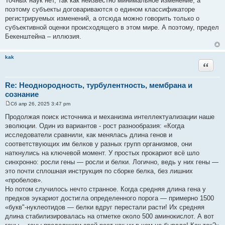
Точных наук нет, так как неизвестно минимальное изменение, а
поэтому субъекты договариваются о едином классификаторе
регистрируемых изменений, а отсюда можно говорить только о
субъективной оценки происходящего в этом мире. А поэтому, предел
Бекенштейна – иллюзия.
kak
Цитата
Re: Неоднородность, турбулентность, мембрана и
сознание
Сб апр 26, 2025 3:47 pm
С
о
Продолжая поиск источника и механизма интеллектуализации наше
о
эволюции. Один из вариантов - рост разнообразия: «Когда
б
щ
исследователи сравнили, как менялась длина генов и
е
соответствующих им белков у разных групп организмов, они
н
и
наткнулись на ключевой момент. У простых прокариот всё шло
е
синхронно: росли гены — росли и белки. Логично, ведь у них гены —
это почти сплошная инструкция по сборке белка, без лишних
«пробелов».
Но потом случилось нечто странное. Когда средняя длина гена у
предков эукариот достигла определенного порога — примерно 1500
«букв"-нуклеотидов — белки вдруг перестали расти! Их средняя
длина стабилизировалась на отметке около 500 аминокислот. А вот