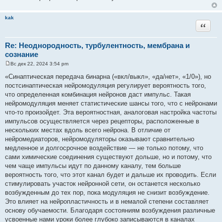
kak
Цитата
Re: Неоднородность, турбулентность, мембрана и
сознание
Вс дек 22, 2024 3:54 pm
С
о
«Синаптическая передача бинарна («вкл/выкл», «да/нет», «1/0»), но
о
постсинаптическая нейромодуляция регулирует вероятность того,
б
щ
что определенная комбинация нейронов даст импульс. Такая
е
нейромодуляция меняет статистические шансы того, что с нейронами
н
и
что-то произойдет. Эта вероятностная, аналоговая настройка частоты
е
импульсов осуществляется через рецепторы, расположенные в
нескольких местах вдоль всего нейрона. В отличие от
нейромедиаторов, нейромодуляторы оказывают сравнительно
медленное и долгосрочное воздействие — не только потому, что
сами химические соединения существуют дольше, но и потому, что
чем чаще импульсы идут по данному каналу, тем больше
вероятность того, что этот канал будет и дальше их проводить. Если
стимулировать участок нейронной сети, он останется несколько
возбужденным до тех пор, пока модуляция не снизит возбуждение.
Это влияет на нейропластичность и в немалой степени составляет
основу обучаемости. Благодаря состояниям возбуждения различные
усвоенные нами уроки более глубоко записываются в каналах