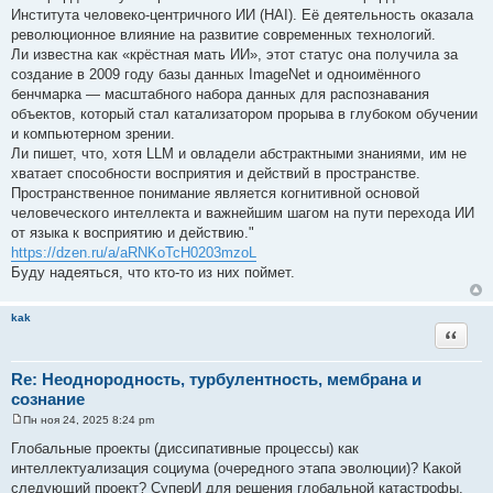
Института человеко-центричного ИИ (HAI). Её деятельность оказала
революционное влияние на развитие современных технологий.
Ли известна как «крёстная мать ИИ», этот статус она получила за
создание в 2009 году базы данных ImageNet и одноимённого
бенчмарка — масштабного набора данных для распознавания
объектов, который стал катализатором прорыва в глубоком обучении
и компьютерном зрении.
Ли пишет, что, хотя LLM и овладели абстрактными знаниями, им не
хватает способности восприятия и действий в пространстве.
Пространственное понимание является когнитивной основой
человеческого интеллекта и важнейшим шагом на пути перехода ИИ
от языка к восприятию и действию."
https://dzen.ru/a/aRNKoTcH0203mzoL
Буду надеяться, что кто-то из них поймет.
kak
Цитата
Re: Неоднородность, турбулентность, мембрана и
сознание
Пн ноя 24, 2025 8:24 pm
С
о
Глобальные проекты (диссипативные процессы) как
о
интеллектуализация социума (очередного этапа эволюции)? Какой
б
щ
следующий проект? СуперИ для решения глобальной катастрофы.