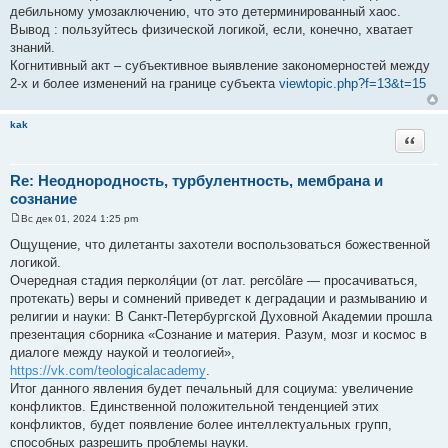
е
дебильному умозаключению, что это детерминированный хаос.
Вывод : пользуйтесь физической логикой, если, конечно, хватает
знаний.
Когнитивный акт – субъективное выявление закономерностей между
2-х и более изменений на границе субъекта
viewtopic.php?f=13&t=15
kak
Цитата
Re: Неоднородность, турбулентность, мембрана и
сознание
Вс дек 01, 2024 1:25 pm
С
о
Ощущение, что дилетанты захотели воспользоваться божественной
о
логикой.
б
щ
Очередная стадия перколя́ции (от лат. percōlāre — просачиваться,
е
протекать) веры и сомнений приведет к деградации и размыванию и
н
и
религии и науки: В Санкт-Петербургской Духовной Академии прошла
е
презентация сборника «Сознание и материя. Разум, мозг и космос в
диалоге между наукой и теологией»,
https://vk.com/teologicalacademy
.
Итог данного явления будет печальный для социума: увеличение
конфликтов. Единственной положительной тенденцией этих
конфликтов, будет появление более интеллектуальных групп,
способных разрешить проблемы науки.