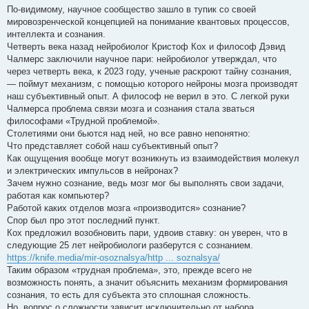
о
По-видимому, научное сообщество зашло в тупик со своей
о
мировозренческой концепцией на понимание квантовых процессов,
б
щ
интеллекта и сознания.
е
Четверть века назад нейробиолог Кристоф Кох и философ Дэвид
н
и
Чалмерс заключили научное пари: нейробиолог утверждал, что
е
через четверть века, к 2023 году, ученые раскроют тайну сознания,
— поймут механизм, с помощью которого нейроны мозга производят
наш субъективный опыт. А философ не верил в это. С легкой руки
Чалмерса проблема связи мозга и сознания стала зваться
философами «Трудной проблемой».
Столетиями они бьются над ней, но все равно непонятно:
Что представляет собой наш субъективный опыт?
Как ощущения вообще могут возникнуть из взаимодействия молекул
и электрических импульсов в нейронах?
Зачем нужно сознание, ведь мозг мог бы выполнять свои задачи,
работая как компьютер?
Работой каких отделов мозга «производится» сознание?
Спор был про этот последний пункт.
Кох предложил возобновить пари, удвоив ставку: он уверен, что в
следующие 25 лет нейробиологи разберутся с сознанием.
https://knife.media/mir-osoznalsya/http ... soznalsya/
Таким образом «трудная проблема», это, прежде всего не
возможность понять, а значит объяснить механизм формирования
сознания, то есть для субъекта это сплошная сложность.
Но, вопрос о сложности зависит исключительно от набора