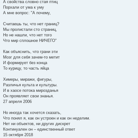
А свойства словно стая птиц
Порхали от ума к уму
А мне вопрос: "А почему,
Считаешь ты, что нет границ?
Мы пролистали сто страниц,
Но не нашли, что нет того
Что мир сплошное НИЧЕГО"
Как объяснить, что грани эти
Мозг для себя зачем-то метит
И формирует без конца
То курицу, то часть яйца
Химеры, миражи, фигуры,
Различья культа и культуры.
И в хаосе потока мирозданья
Он проявляет свои знанья.
27 апреля 2006
Но иногда так хочется сказать,
Что понял я, как он устроен и как он неделим.
Нет ни объектов, ни других дискрет
Континуален он – единственный ответ
15 октября 2018