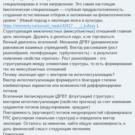
и
специализирован в этом направлении. Это самая настоящая
е
биологическая специализация — глубокая предрасположенность,
созданная естественным отбором и заложенная на физиологическом
уровне." (Новый подход к эволюции мозга и культуры,
https://elementy.ru/novosti_nauki/43417 ... _i_kultury
).
Структуризация межличностных (межсубъектных) отношений главная
цель эволюции. Дружить и делиться надо, а не торговаться.
Вечный двигатель вселенной. Механизм ДРВУ (динамическое
равновесие взаимных упреждений). Вектор рассеивания (рост
разнообразия, полифуркации, турбулентность) – в результате
появление свойства «прогноз». Рост разнообразия - это
структуризация между элементами структуры, то есть формирование
тех же межсубъектных отношений
Почему эволюция идет с вектором на интеллектуализацию?
Вектор интеллектуализации формируется благодаря степени
комбинаторных вариантов или возможностей дифференцировки
потоков.
Вселенная балансирующая (ДРВУ, флуктуации) структура с
вектором интеллектуализации (свойство прогноза) за счет изменения
градиентов потоков (модулирование, краудинг)
Повторяемость (круговорот) потоков неоднородностей сформировала
РЛС (регулярная локальная структура) и определила вектор
эволюции. Осталось за немногим, найти общую закономерность и
дать физический смысл следующим явлениям:
Гравитация;