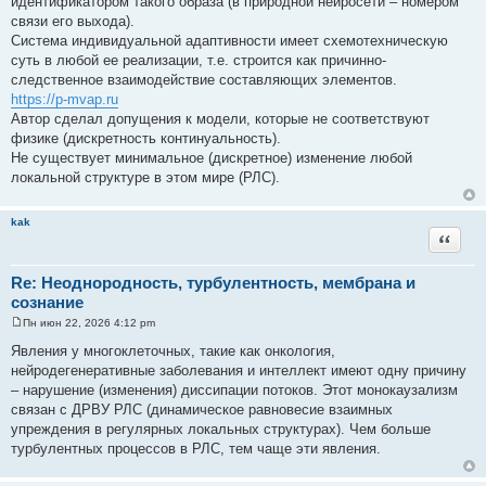
идентификатором такого образа (в природной нейросети – номером
связи его выхода).
Система индивидуальной адаптивности имеет схемотехническую
суть в любой ее реализации, т.е. строится как причинно-
следственное взаимодействие составляющих элементов.
https://p-mvap.ru
Автор сделал допущения к модели, которые не соответствуют
физике (дискретность континуальность).
Не существует минимальное (дискретное) изменение любой
локальной структуре в этом мире (РЛС).
kak
Цитата
Re: Неоднородность, турбулентность, мембрана и
сознание
Пн июн 22, 2026 4:12 pm
С
о
Явления у многоклеточных, такие как онкология,
о
нейродегенеративные заболевания и интеллект имеют одну причину
б
щ
– нарушение (изменения) диссипации потоков. Этот монокаузализм
е
связан с ДРВУ РЛС (динамическое равновесие взаимных
н
и
упреждения в регулярных локальных структурах). Чем больше
е
турбулентных процессов в РЛС, тем чаще эти явления.