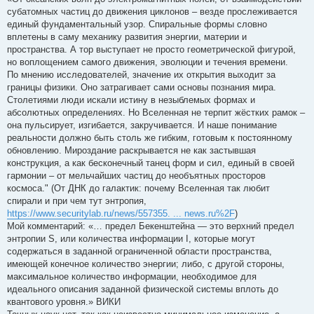
субатомных частиц до движения циклонов – везде прослеживается
единый фундаментальный узор. Спиральные формы словно
вплетены в саму механику развития энергии, материи и
пространства. А тор выступает не просто геометрической фигурой,
но воплощением самого движения, эволюции и течения времени.
По мнению исследователей, значение их открытия выходит за
границы физики. Оно затрагивает сами основы познания мира.
Столетиями люди искали истину в незыблемых формах и
абсолютных определениях. Но Вселенная не терпит жёстких рамок –
она пульсирует, изгибается, закручивается. И наше понимание
реальности должно быть столь же гибким, готовым к постоянному
обновлению. Мироздание раскрывается не как застывшая
конструкция, а как бесконечный танец форм и сил, единый в своей
гармонии – от мельчайших частиц до необъятных просторов
космоса." (От ДНК до галактик: почему Вселенная так любит
спирали и при чем тут энтропия,
https://www.securitylab.ru/news/557355. ... news.ru%2F
)
Мой комментарий: «… предел Бекенштейна — это верхний предел
энтропии S, или количества информации I, которые могут
содержаться в заданной ограниченной области пространства,
имеющей конечное количество энергии; либо, с другой стороны,
максимальное количество информации, необходимое для
идеального описания заданной физической системы вплоть до
квантового уровня.» ВИКИ