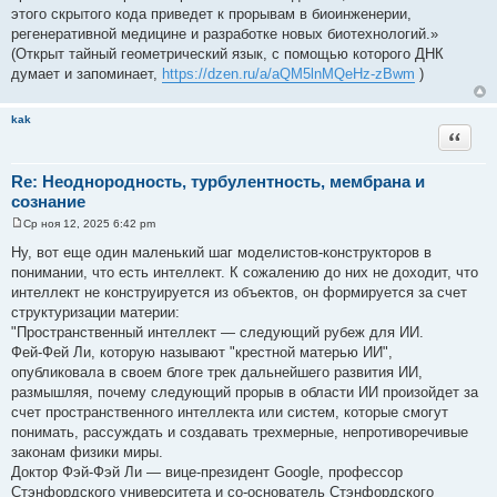
этого скрытого кода приведет к прорывам в биоинженерии,
регенеративной медицине и разработке новых биотехнологий.»
(Открыт тайный геометрический язык, с помощью которого ДНК
думает и запоминает,
https://dzen.ru/a/aQM5lnMQeHz-zBwm
)
kak
Цитата
Re: Неоднородность, турбулентность, мембрана и
сознание
Ср ноя 12, 2025 6:42 pm
С
о
Ну, вот еще один маленький шаг моделистов-конструкторов в
о
понимании, что есть интеллект. К сожалению до них не доходит, что
б
щ
интеллект не конструируется из объектов, он формируется за счет
е
структуризации материи:
н
и
"Пространственный интеллект — следующий рубеж для ИИ.
е
Фей-Фей Ли, которую называют "крестной матерью ИИ",
опубликовала в своем блоге трек дальнейшего развития ИИ,
размышляя, почему следующий прорыв в области ИИ произойдет за
счет пространственного интеллекта или систем, которые смогут
понимать, рассуждать и создавать трехмерные, непротиворечивые
законам физики миры.
Доктор Фэй-Фэй Ли — вице-президент Google, профессор
Стэнфордского университета и со-основатель Стэнфордского