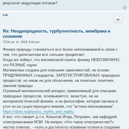
результат модуляции потоков?
kak
Цитата
Re: Неоднородность, турбулентность, мембрана и
сознание
Сб окт 11, 2025 3:02 pm
С
о
Физика природы становиться все более непознаваемой в связи с
о
тем, что дилетантизм все сильнее процветает.
б
щ
Когда же поймут, что математикой понять физику НЕВОЗМОЖНО,
е
это РАЗНЫЕ науки.
н
и
Математика создана для описания зависимостей, на основе
е
ПРИДУМАННЫХ стандартов, ЗАРЕГИСТРИРОВАНЫХ природных
процессов, но никак не для объяснения, на понятных понятиях,
законов природы.
Огромный математический аппарат, применяемый для описания
природных процессов, основывается, зачастую, не на
материалистической физике, а на философии, которая загнана в
угол из-за существующего мнения, что "истина непознаваема".
https://dzen.ru/physics_myths_and_reality
.
А вот, что говорит д.т.н. Копылов Игорь Петрович, зав кафедрой
электромеханики МЭИ. На вопрос «Что такое электричество?»
честно ответил, - «хоть и достигнуты огромные успехи в создании