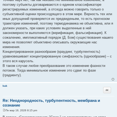
е
поэтому субъекты договариваются о едином классификаторе
н
и
регистрируемых изменений, а отсюда можно говорить только о
е
субъективной оценки происходящего в этом мире. Верность тех или
иных допущений проверяется их предвиденьем, то есть прогнозом
траектории изменений, поэтому термодинамика не объективна, или я
должен указать, при каких условиях выделенные в ней
закономерности выполняются (верификация, фальсификация). К
сожалению, импликативный порядок (Д. Бом) существования нашего
мира не позволяет объективно описывать окружающие нас
изменения.
Концентрированное разнообразие (краудинг, турбулентность)
уравновешивает концентрированную синфазность (однообразие) – с
этого вся карусель.
В таком случае любое преобразование это изменение фазности
потоков. Тогда минимальное изменение это сдвиг по фазе
(градиенту).
kak
Цитата
Re: Неоднородность, турбулентность, мембрана и
сознание
Пн мар 16, 2026 8:15 pm
С
о