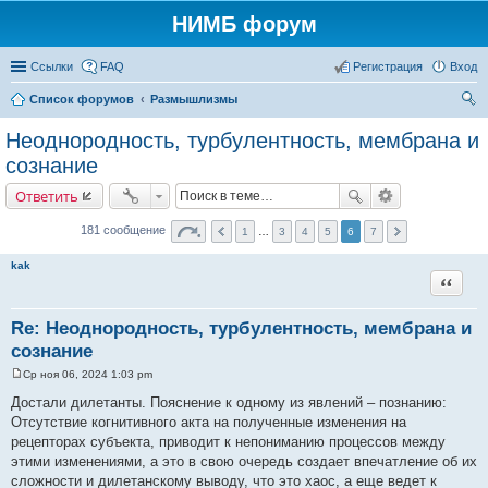
НИМБ форум
Ссылки
FAQ
Регистрация
Вход
Список форумов
Размышлизмы
ои
Неоднородность, турбулентность, мембрана и
ск
сознание
Ответить
181 сообщение
1
…
3
4
5
6
7
kak
Цитата
Re: Неоднородность, турбулентность, мембрана и
сознание
Ср ноя 06, 2024 1:03 pm
С
о
Достали дилетанты. Пояснение к одному из явлений – познанию:
о
Отсутствие когнитивного акта на полученные изменения на
б
щ
рецепторах субъекта, приводит к непониманию процессов между
е
этими изменениями, а это в свою очередь создает впечатление об их
н
и
сложности и дилетанскому выводу, что это хаос, а еще ведет к