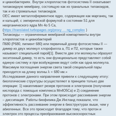
и цианобактериях. Внутри хлоропластов фотосистема II охватывает
тилакоидную мембрану, состоящую как из гранальных тилакоидов,
так и из стромальных тилакоидов.
OEC имеет металлоферментное ядро, содержащее как марганец, так
и кальций, с эмпирической формулой в состоянии S1 для
неорганического ядра Mn 4o 5 Ca,
(
https://translated.turbopages.org/proxy ... ng_complex
)
Тилакоиды — ограниченные мембраной компартменты внутри
хлоропластов и цианобактерий
П680 (P680, пигмент 680) или первичный донор фотосистемы II —
димер из двух молекул хлорофилла а, П1 и П2, которые также
называют специальной парой[1]. Вместе две эти молекулы образуют
экситонный димер, то есть они функционально представляют собой
единую систему и при возбуждении ведут себя как одна молекула.
Максимум поглощения энергии света такой специальной пары
приходится на длину волны λ = 680 нм.»
Исследования данного направления привели к следующему итогу:
биологические структуры осуществляют в принципе только две
операции: 1) накапливают резерв протонов и электронов (получение
кислорода с помощью комплекса Mn4O5Ca) и 2) соединение
протонов с электронами. При этом происходит рассеивание энергии
– диссипация. Работы биофизика Дж.Ингланд показали, что
эффективность рассеивание энергии в биоструктурах выше, чем у
абиогенных. Все это происходит благодаря тому, что протон и
электрон это процессы преобразования высокоскоростных