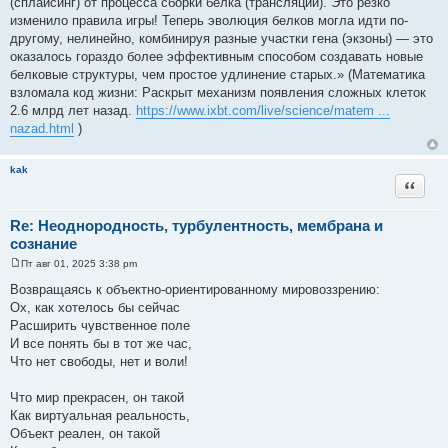
(сплайсинг) от процесса сборки белка (трансляции). Это резко
изменило правила игры! Теперь эволюция белков могла идти по-
другому, нелинейно, комбинируя разные участки гена (экзоны) — это
оказалось гораздо более эффективным способом создавать новые
белковые структуры, чем простое удлинение старых.» (Математика
взломала код жизни: Раскрыт механизм появления сложных клеток
2.6 млрд лет назад.
https://www.ixbt.com/live/science/matem ...
nazad.html
)
kak
Цитата
Re: Неоднородность, турбулентность, мембрана и
сознание
Пт авг 01, 2025 3:38 pm
С
о
Возвращаясь к объектно-ориентированному мировоззрению:
о
Ох, как хотелось бы сейчас
б
щ
Расширить чувственное поле
е
И все понять бы в тот же час,
н
и
Что нет свободы, нет и воли!
е
Что мир прекрасен, он такой
Как виртуальная реальность,
Объект реален, он такой