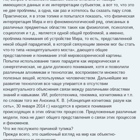
имеющихся данных и их интерпретации субъектом, а вот то, что это
не две проблемы, а одна, как раз и хотелось бы сказать пару слов.
Практически, я в этом топике и попытался показать, что физическая
интерпретация Мира и его феноменологический ряд, описанных в
различных предметных областях таких как физиология, психология,
социология и т.д., является одной общей проблемой, а именно,
проблема понимания об устройстве Мира, то есть, представленной
некой общей парадигмой, в которой связующим звеном мог бы стать
что-то типа «концептуального моста», дающего общее
представление и понимание этой мировоззренческой картины.
Попытки использование таких парадигм как иерархическая и
синергетическая, не дали должного понимания, хотя и позволили
различным алхимикам и технологам, воспроизвести множество
полезных вещей, используемых человечеством. Дальнейшее же
развитие технология все чаще упирается в отсутствии
концептуального объяснения связи между различными областями
знаний и навыками. ИИ, робототехника, геномика, когнитомика и т.п.
по словам того же Анохина К. В. («Концепция когнитома: разум как
сеть», 30 января 2014 г.) находятся в кризисе понимания
происходящих в этих областях процессов. Предложенные различные
модели, пока не дают общего представления о связи этих процессов
и феноменов.
Что же послужило причиной тупика?
Прежде всего, это ошибочный взгляд на мир как объектно-
ориентрованные отношения