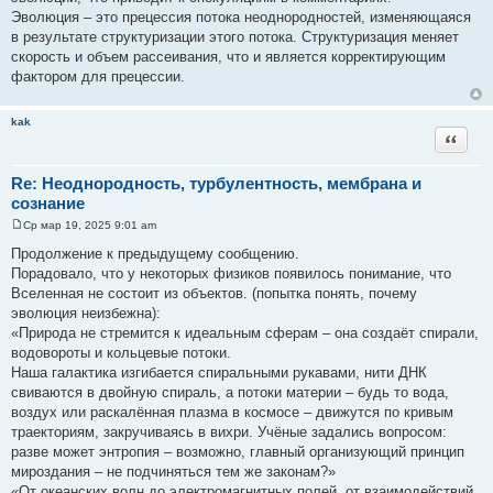
Эволюция – это прецессия потока неоднородностей, изменяющаяся
в результате структуризации этого потока. Структуризация меняет
скорость и объем рассеивания, что и является корректирующим
фактором для прецессии.
kak
Цитата
Re: Неоднородность, турбулентность, мембрана и
сознание
Ср мар 19, 2025 9:01 am
С
о
Продолжение к предыдущему сообщению.
о
Порадовало, что у некоторых физиков появилось понимание, что
б
щ
Вселенная не состоит из объектов. (попытка понять, почему
е
эволюция неизбежна):
н
и
«Природа не стремится к идеальным сферам – она создаёт спирали,
е
водовороты и кольцевые потоки.
Наша галактика изгибается спиральными рукавами, нити ДНК
свиваются в двойную спираль, а потоки материи – будь то вода,
воздух или раскалённая плазма в космосе – движутся по кривым
траекториям, закручиваясь в вихри. Учёные задались вопросом:
разве может энтропия – возможно, главный организующий принцип
мироздания – не подчиняться тем же законам?»
«От океанских волн до электромагнитных полей, от взаимодействий