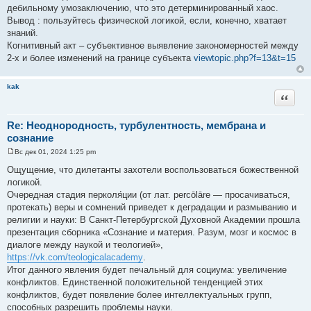
е
дебильному умозаключению, что это детерминированный хаос.
Вывод : пользуйтесь физической логикой, если, конечно, хватает
знаний.
Когнитивный акт – субъективное выявление закономерностей между
2-х и более изменений на границе субъекта
viewtopic.php?f=13&t=15
kak
Цитата
Re: Неоднородность, турбулентность, мембрана и
сознание
Вс дек 01, 2024 1:25 pm
С
о
Ощущение, что дилетанты захотели воспользоваться божественной
о
логикой.
б
щ
Очередная стадия перколя́ции (от лат. percōlāre — просачиваться,
е
протекать) веры и сомнений приведет к деградации и размыванию и
н
и
религии и науки: В Санкт-Петербургской Духовной Академии прошла
е
презентация сборника «Сознание и материя. Разум, мозг и космос в
диалоге между наукой и теологией»,
https://vk.com/teologicalacademy
.
Итог данного явления будет печальный для социума: увеличение
конфликтов. Единственной положительной тенденцией этих
конфликтов, будет появление более интеллектуальных групп,
способных разрешить проблемы науки.