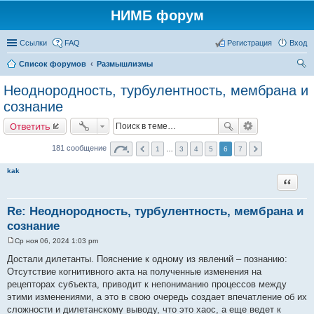
НИМБ форум
Ссылки
FAQ
Регистрация
Вход
Список форумов
Размышлизмы
ои
Неоднородность, турбулентность, мембрана и
ск
сознание
Ответить
181 сообщение
1
…
3
4
5
6
7
kak
Цитата
Re: Неоднородность, турбулентность, мембрана и
сознание
Ср ноя 06, 2024 1:03 pm
С
о
Достали дилетанты. Пояснение к одному из явлений – познанию:
о
Отсутствие когнитивного акта на полученные изменения на
б
щ
рецепторах субъекта, приводит к непониманию процессов между
е
этими изменениями, а это в свою очередь создает впечатление об их
н
и
сложности и дилетанскому выводу, что это хаос, а еще ведет к