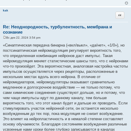
kak
Цитата
Re: Неоднородность, турбулентность, мембрана и
сознание
Вс дек 22, 2024 3:54 pm
С
о
«Синаптическая передача бинарна («вкл/выкл», «да/нет», «1/0»), но
о
постсинаптическая нейромодуляция регулирует вероятность того,
б
щ
что определенная комбинация нейронов даст импульс. Такая
е
нейромодуляция меняет статистические шансы того, что с нейронами
н
и
что-то произойдет. Эта вероятностная, аналоговая настройка частоты
е
импульсов осуществляется через рецепторы, расположенные в
нескольких местах вдоль всего нейрона. В отличие от
нейромедиаторов, нейромодуляторы оказывают сравнительно
медленное и долгосрочное воздействие — не только потому, что
сами химические соединения существуют дольше, но и потому, что
чем чаще импульсы идут по данному каналу, тем больше
вероятность того, что этот канал будет и дальше их проводить. Если
стимулировать участок нейронной сети, он останется несколько
возбужденным до тех пор, пока модуляция не снизит возбуждение.
Это влияет на нейропластичность и в немалой степени составляет
основу обучаемости. Благодаря состояниям возбуждения различные
усвоенные нами уроки более глубоко записываются в каналах