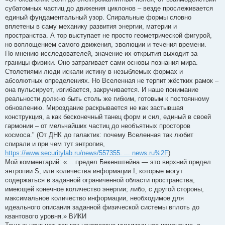
субатомных частиц до движения циклонов – везде прослеживается
единый фундаментальный узор. Спиральные формы словно
вплетены в саму механику развития энергии, материи и
пространства. А тор выступает не просто геометрической фигурой,
но воплощением самого движения, эволюции и течения времени.
По мнению исследователей, значение их открытия выходит за
границы физики. Оно затрагивает сами основы познания мира.
Столетиями люди искали истину в незыблемых формах и
абсолютных определениях. Но Вселенная не терпит жёстких рамок –
она пульсирует, изгибается, закручивается. И наше понимание
реальности должно быть столь же гибким, готовым к постоянному
обновлению. Мироздание раскрывается не как застывшая
конструкция, а как бесконечный танец форм и сил, единый в своей
гармонии – от мельчайших частиц до необъятных просторов
космоса." (От ДНК до галактик: почему Вселенная так любит
спирали и при чем тут энтропия,
https://www.securitylab.ru/news/557355. ... news.ru%2F
)
Мой комментарий: «… предел Бекенштейна — это верхний предел
энтропии S, или количества информации I, которые могут
содержаться в заданной ограниченной области пространства,
имеющей конечное количество энергии; либо, с другой стороны,
максимальное количество информации, необходимое для
идеального описания заданной физической системы вплоть до
квантового уровня.» ВИКИ