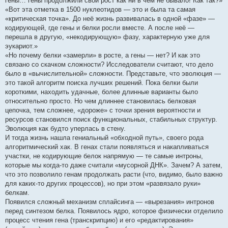
гены… гены продолжили свой рост как ни в чем не бывало! Как так?»
«Вот эта отметка в 1500 нуклеотидов — это и была та самая
«критическая точка». До неё жизнь развивалась в одной «фазе» —
кодирующей, где гены и белки росли вместе. А после неё —
перешла в другую, «некодирующую» фазу, характерную уже для
эукариот.»
«Но почему белки «замерли» в росте, а гены — нет? И как это
связано со скачком сложности? Исследователи считают, что дело
было в «вычислительной» сложности. Представьте, что эволюция —
это такой алгоритм поиска лучших решений. Пока белки были
короткими, находить удачные, более длинные варианты было
относительно просто. Но чем длиннее становилась белковая
цепочка, тем сложнее, «дороже» с точки зрения вероятности и
ресурсов становился поиск функциональных, стабильных структур.
Эволюция как будто уперлась в стену.
И тогда жизнь нашла гениальный «обходной путь», своего рода
алгоритмический хак. В генах стали появляться и накапливаться
участки, не кодирующие белок напрямую — те самые интроны,
которые мы когда-то даже считали «мусорной ДНК». Зачем? А затем,
что это позволило генам продолжать расти (что, видимо, было важно
для каких-то других процессов), но при этом «развязало руки»
белкам.
Появился сложный механизм сплайсинга — «вырезания» интронов
перед синтезом белка. Появилось ядро, которое физически отделило
процесс чтения гена (транскрипцию) и его «редактирования»