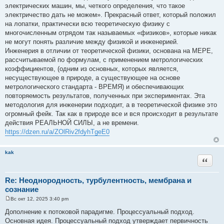
электрических машин, мы, четкого определения, что такое
электричество дать не можем». Прекрасный ответ, который положил
на лопатки, практически всю теоретическую физику с
многочисленным отрядом так называемых «физиков», которые никак
не могут понять различие между физикой и инженерией.
Инженерия в отличии от теоретической физики, основана на МЕРЕ,
рассчитываемой по формулам, с применением метрологических
коэффициентов, (одним из основных, которых является,
несуществующее в природе, а существующее на основе
метрологического стандарта - ВРЕМЯ) и обеспечивающих
повторяемость результатов, полученных при экспериментах. Эта
методология для инженерии подходит, а в теоретической физике это
огромный фейк. Так как в природе все и вся происходит в результате
действия РЕАЛЬНОЙ СИЛЫ, а не времени.
https://dzen.ru/a/ZOlRiv2fdyhTgeE0
kak
Цитата
Re: Неоднородность, турбулентность, мембрана и
сознание
Вс окт 12, 2025 3:40 pm
С
о
Дополнение к потоковой парадигме. Процессуальный подход.
о
Основная идея. Процессуальный подход утверждает первичность
б