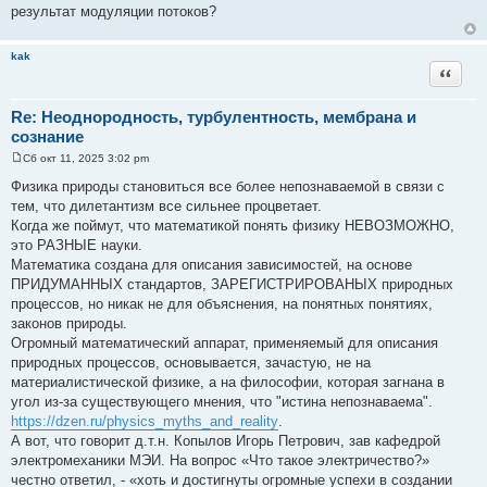
результат модуляции потоков?
kak
Цитата
Re: Неоднородность, турбулентность, мембрана и
сознание
Сб окт 11, 2025 3:02 pm
С
о
Физика природы становиться все более непознаваемой в связи с
о
тем, что дилетантизм все сильнее процветает.
б
щ
Когда же поймут, что математикой понять физику НЕВОЗМОЖНО,
е
это РАЗНЫЕ науки.
н
и
Математика создана для описания зависимостей, на основе
е
ПРИДУМАННЫХ стандартов, ЗАРЕГИСТРИРОВАНЫХ природных
процессов, но никак не для объяснения, на понятных понятиях,
законов природы.
Огромный математический аппарат, применяемый для описания
природных процессов, основывается, зачастую, не на
материалистической физике, а на философии, которая загнана в
угол из-за существующего мнения, что "истина непознаваема".
https://dzen.ru/physics_myths_and_reality
.
А вот, что говорит д.т.н. Копылов Игорь Петрович, зав кафедрой
электромеханики МЭИ. На вопрос «Что такое электричество?»
честно ответил, - «хоть и достигнуты огромные успехи в создании