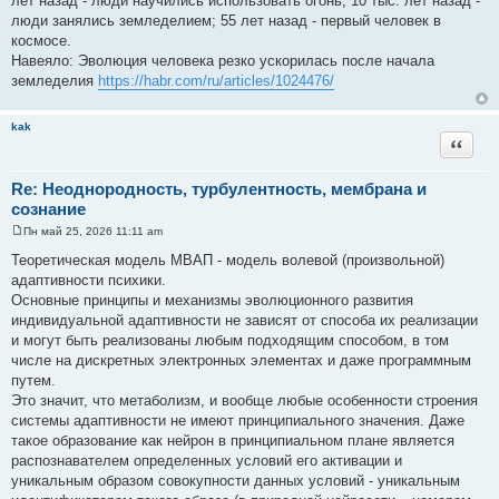
лет назад - люди научились использовать огонь; 10 тыс. лет назад -
е
люди занялись земледелием; 55 лет назад - первый человек в
н
и
космосе.
е
Навеяло: Эволюция человека резко ускорилась после начала
земледелия
https://habr.com/ru/articles/1024476/
kak
Цитата
Re: Неоднородность, турбулентность, мембрана и
сознание
Пн май 25, 2026 11:11 am
С
о
Теоретическая модель МВАП - модель волевой (произвольной)
о
адаптивности психики.
б
щ
Основные принципы и механизмы эволюционного развития
е
индивидуальной адаптивности не зависят от способа их реализации
н
и
и могут быть реализованы любым подходящим способом, в том
е
числе на дискретных электронных элементах и даже программным
путем.
Это значит, что метаболизм, и вообще любые особенности строения
системы адаптивности не имеют принципиального значения. Даже
такое образование как нейрон в принципиальном плане является
распознавателем определенных условий его активации и
уникальным образом совокупности данных условий - уникальным