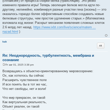
(сплайсинг) от процесса сборки белка (трансляции). Это резко
изменило правила игры! Теперь эволюция белков могла идти по-
другому, нелинейно, комбинируя разные участки гена (экзоны) — это
оказалось гораздо более эффективным способом создавать новые
белковые структуры, чем простое удлинение старых.» (Математика
взломала код жизни: Раскрыт механизм появления сложных клеток
2.6 млрд лет назад.
https://www.ixbt.com/live/science/matem ...
nazad.html
)
kak
Цитата
Re: Неоднородность, турбулентность, мембрана и
сознание
Пт авг 01, 2025 3:38 pm
С
о
Возвращаясь к объектно-ориентированному мировоззрению:
о
Ох, как хотелось бы сейчас
б
щ
Расширить чувственное поле
е
И все понять бы в тот же час,
н
и
Что нет свободы, нет и воли!
е
Что мир прекрасен, он такой
Как виртуальная реальность,
Объект реален, он такой