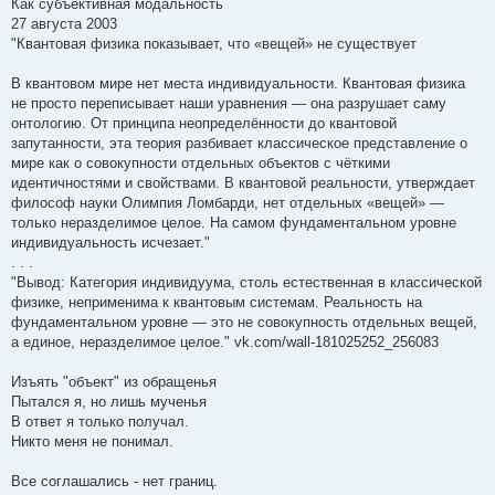
Как субъективная модальность
27 августа 2003
"Квантовая физика показывает, что «вещей» не существует
В квантовом мире нет места индивидуальности. Квантовая физика
не просто переписывает наши уравнения — она разрушает саму
онтологию. От принципа неопределённости до квантовой
запутанности, эта теория разбивает классическое представление о
мире как о совокупности отдельных объектов с чёткими
идентичностями и свойствами. В квантовой реальности, утверждает
философ науки Олимпия Ломбарди, нет отдельных «вещей» —
только неразделимое целое. На самом фундаментальном уровне
индивидуальность исчезает."
. . .
"Вывод: Категория индивидуума, столь естественная в классической
физике, неприменима к квантовым системам. Реальность на
фундаментальном уровне — это не совокупность отдельных вещей,
а единое, неразделимое целое." vk.com/wall-181025252_256083
Изъять "объект" из обращенья
Пытался я, но лишь мученья
В ответ я только получал.
Никто меня не понимал.
Все соглашались - нет границ.