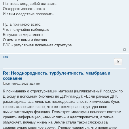
Пытаюсь след собой оставить
Откорректировать поток
И этим следствие поправить.
Ну, а причиною всего,
Что я случайно наблюдаю
Безумство мира моего
О чем я с вами и болтаю.
РЛС - регулярная локальная структура
kak
Цитата
Re: Неоднородность, турбулентность, мембрана и
сознание
Сб ноя 01, 2025 3:14 pm
С
о
К пониманию о структуризации материи (импликативный порядок по
о
Д.Бому и вспомним биогенез по Д.Ингланду): «Если раньше ДНК
б
щ
рассматривалась лишь как последовательность химических букв,
е
теперь становится ясно, что ее трехмерная структура несет
н
и
вычислительную функцию. Геометрия молекулы помогает клеткам
е
хранить информацию, «вычислять» и адаптироваться, а также
объясняет, почему жизнь на Земле стала такой сложной за
сравнительно короткое время. Ученые надеются, что понимание