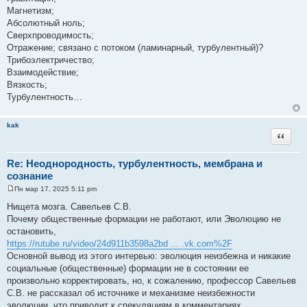
Магнетизм;
Абсолютный ноль;
Сверхпроводимость;
Отражение; связано с потоком (ламинарный, турбулентный)?
Трибоэлектричество;
Взаимодействие;
Вязкость;
Турбулентность…
kak
Цитата
Re: Неоднородность, турбулентность, мембрана и
сознание
Пн мар 17, 2025 5:11 pm
С
о
Нищета мозга. Савельев С.В.
о
Почему общественные формации не работают, или Эволюцию не
б
щ
остановить,
е
https://rutube.ru/video/24d911b3598a2bd ... .vk.com%2F
н
и
Основной вывод из этого интервью: эволюция неизбежна и никакие
е
социальные (общественные) формации не в состоянии ее
произвольно корректировать, но, к сожалению, профессор Савельев
С.В. не рассказал об источнике и механизме неизбежности
эволюции, что приводит к спекуляциям в комментариях.