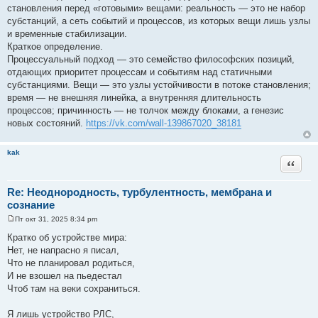
щ
становления перед «готовыми» вещами: реальность — это не набор
е
субстанций, а сеть событий и процессов, из которых вещи лишь узлы
н
и
и временные стабилизации.
е
Краткое определение.
Процессуальный подход — это семейство философских позиций,
отдающих приоритет процессам и событиям над статичными
субстанциями. Вещи — это узлы устойчивости в потоке становления;
время — не внешняя линейка, а внутренняя длительность
процессов; причинность — не толчок между блоками, а генезис
новых состояний.
https://vk.com/wall-139867020_38181
kak
Цитата
Re: Неоднородность, турбулентность, мембрана и
сознание
Пт окт 31, 2025 8:34 pm
С
о
Кратко об устройстве мира:
о
Нет, не напрасно я писал,
б
щ
Что не планировал родиться,
е
И не взошел на пьедестал
н
и
Чтоб там на веки сохраниться.
е
Я лишь устройство РЛС,