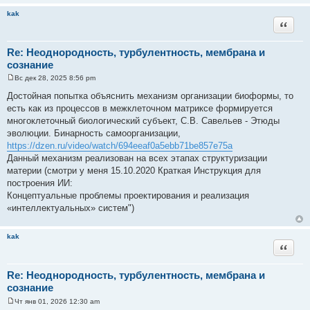
kak
Цитата
Re: Неоднородность, турбулентность, мембрана и
сознание
Вс дек 28, 2025 8:56 pm
С
о
Достойная попытка объяснить механизм организации биоформы, то
о
есть как из процессов в межклеточном матриксе формируется
б
щ
многоклеточный биологический субъект, С.В. Савельев - Этюды
е
эволюции. Бинарность самоорганизации,
н
и
https://dzen.ru/video/watch/694eeaf0a5ebb71be857e75a
е
Данный механизм реализован на всех этапах структуризации
материи (смотри у меня 15.10.2020 Краткая Инструкция для
построения ИИ:
Концептуальные проблемы проектирования и реализация
«интеллектуальных» систем")
kak
Цитата
Re: Неоднородность, турбулентность, мембрана и
сознание
Чт янв 01, 2026 12:30 am
С