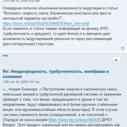
Пт сен 12, 2025 9:52 am
С
о
Очередная попытка объяснения возможности модуляции в статье:
о
"Взломать скорость света: Космическая константа или просто
б
щ
неоткрытый параметр настройки?",
е
https://dzen.ru/a/aLKfioQHz184HE0l?from_site=mail
н
и
Если заменить в статье термин информация на физику (РЛС,
е
турбулентность и краудинг), то идея близка и в принципе дает
возможность модулирования реальности через рассеивающие
(дисспатирующие) структуры.
kak
Цитата
Re: Неоднородность, турбулентность, мембрана и
сознание
Вс сен 14, 2025 7:07 am
С
о
«…теория Онзагера: « Поступление энергии в хаотическую смесь
о
небольших вихрей в турбулентной двумерной системе со временем
б
щ
приводит к тому, что вихри, вращающиеся в одном и том же
е
направлении, будут образовывать всё более крупные стабильные
н
и
вихри, или крупномасштабные области (кластеры). В этом случае
е
система становится более упорядоченной, а не хаотичной.».
(Порядок из хаоса вихрей
https://www.nkj.ru/news/36443/
) ДРВУ.
Вопрос: Этот процесс локальный или его можно рассматривать как