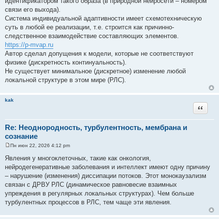
идентификатором такого образа (в природной нейросети – номером
связи его выхода).
Система индивидуальной адаптивности имеет схемотехническую
суть в любой ее реализации, т.е. строится как причинно-
следственное взаимодействие составляющих элементов.
https://p-mvap.ru
Автор сделал допущения к модели, которые не соответствуют
физике (дискретность континуальность).
Не существует минимальное (дискретное) изменение любой
локальной структуре в этом мире (РЛС).
kak
Цитата
Re: Неоднородность, турбулентность, мембрана и
сознание
Пн июн 22, 2026 4:12 pm
С
о
Явления у многоклеточных, такие как онкология,
о
нейродегенеративные заболевания и интеллект имеют одну причину
б
щ
– нарушение (изменения) диссипации потоков. Этот монокаузализм
е
связан с ДРВУ РЛС (динамическое равновесие взаимных
н
и
упреждения в регулярных локальных структурах). Чем больше
е
турбулентных процессов в РЛС, тем чаще эти явления.