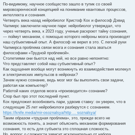
о
По-видимому, научное сообщество зашло в тупик со своей
о
мировозренческой концепцией на понимание квантовых процессов,
б
щ
интеллекта и сознания.
е
Четверть века назад нейробиолог Кристоф Кох и философ Дэвид
н
и
Чалмерс заключили научное пари: нейробиолог утверждал, что
е
через четверть века, к 2023 году, ученые раскроют тайну сознания,
— поймут механизм, с помощью которого нейроны мозга производят
наш субъективный опыт. А философ не верил в это. С легкой руки
Чалмерса проблема связи мозга и сознания стала зваться
философами «Трудной проблемой».
Столетиями они бьются над ней, но все равно непонятно:
Что представляет собой наш субъективный опыт?
Как ощущения вообще могут возникнуть из взаимодействия молекул
и электрических импульсов в нейронах?
Зачем нужно сознание, ведь мозг мог бы выполнять свои задачи,
работая как компьютер?
Работой каких отделов мозга «производится» сознание?
Спор был про этот последний пункт.
Кох предложил возобновить пари, удвоив ставку: он уверен, что в
следующие 25 лет нейробиологи разберутся с сознанием.
https://knife.media/mir-osoznalsya/http ... soznalsya/
Таким образом «трудная проблема», это, прежде всего не
возможность понять, а значит объяснить механизм формирования
сознания, то есть для субъекта это сплошная сложность.
Но, вопрос о сложности зависит исключительно от набора