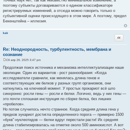
Точных наук нет, так как неизвестно минимальное изменение, а
поэтому субъекты договариваются о едином классификаторе
регистрируемых изменений, а отсюда можно говорить только о
субъективной оценки происходящего в этом мире. А поэтому, предел
Бекенштейна – иллюзия.
kak
Цитата
Re: Неоднородность, турбулентность, мембрана и
сознание
Сб апр 26, 2025 3:47 pm
С
о
Продолжая поиск источника и механизма интеллектуализации наше
о
эволюции. Один из вариантов - рост разнообразия: «Когда
б
щ
исследователи сравнили, как менялась длина генов и
е
соответствующих им белков у разных групп организмов, они
н
и
наткнулись на ключевой момент. У простых прокариот всё шло
е
синхронно: росли гены — росли и белки. Логично, ведь у них гены —
это почти сплошная инструкция по сборке белка, без лишних
«пробелов».
Но потом случилось нечто странное. Когда средняя длина гена у
предков эукариот достигла определенного порога — примерно 1500
«букв"-нуклеотидов — белки вдруг перестали расти! Их средняя
длина стабилизировалась на отметке около 500 аминокислот. А вот