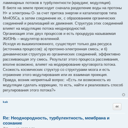
ламинарных потоков в турбулентности (краудинг, модуляция).
В биоте на земле происходит сначала разделение воды на протоны
H+ и электроны O- за счет притока энергии и катализаторов типа
Mn4O5Ca, а затем соединение их, с образованием органических
соединений и реализацией их движения. Структура этих соединений
влияет на модуляцию потока неоднородностей.
Организация этих двух процессов и есть процедура называемая
ЖИЗНЬ – модулятор вселенной.
Исходя из вышеизложенного, существует только два ресурса
(источника процессов): а) протонно-электронная смесь; и б)
динамическая структура из органических соединений, эффективно
рассеивающая эту смесь. Результат этого процесса рассеивания,
вполне возможно, влияет на модерирование круговорота потока.
Схожесть космических структур со структурами мозга и есть
отражение этого модулирования или их взаимная проекция.
Правда, возник неприятный вопрос: «Есть ли возможность из
модуляции сделать коррекцию, то есть, найти и реализовать способ
регулирования этого потока?»
kak
Цитата
Re: Неоднородность, турбулентность, мембрана и
сознание