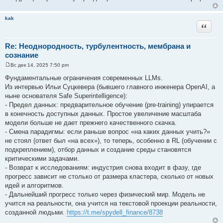
е
н
и
kak
е
Цитата
Re: Неоднородность, турбулентность, мембрана и
сознание
Вс дек 14, 2025 7:50 pm
С
о
Фундаментальные ограничения современных LLMs.
о
Из интервью Ильи Суцкевера (бывшего главного инженера OpenAI, а
б
щ
ныне основателя Safe Superintelligence):
е
- Предел данных: предварительное обучение (pre-training) упирается
н
и
в конечность доступных данных. Простое увеличение масштаба
е
модели больше не дает прежнего качественного скачка.
- Смена парадигмы: если раньше вопрос «на каких данных учить?»
не стоял (ответ был «на всех»), то теперь, особенно в RL (обучении с
подкреплением), отбор данных и создание среды становятся
критическими задачами.
- Возврат к исследованиям: индустрия снова входит в фазу, где
прогресс зависит не столько от размера кластера, сколько от новых
идей и алгоритмов.
- Дальнейший прогресс только через физический мир. Модель не
учится на реальности, она учится на текстовой проекции реальности,
созданной людьми.
https://t.me/spydell_finance/8738