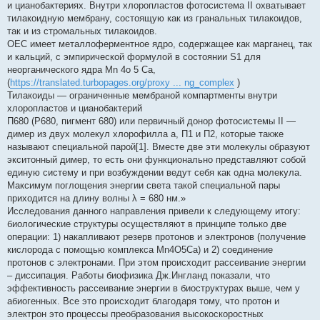
и цианобактериях. Внутри хлоропластов фотосистема II охватывает
тилакоидную мембрану, состоящую как из гранальных тилакоидов,
так и из стромальных тилакоидов.
OEC имеет металлоферментное ядро, содержащее как марганец, так
и кальций, с эмпирической формулой в состоянии S1 для
неорганического ядра Mn 4o 5 Ca,
(
https://translated.turbopages.org/proxy ... ng_complex
)
Тилакоиды — ограниченные мембраной компартменты внутри
хлоропластов и цианобактерий
П680 (P680, пигмент 680) или первичный донор фотосистемы II —
димер из двух молекул хлорофилла а, П1 и П2, которые также
называют специальной парой[1]. Вместе две эти молекулы образуют
экситонный димер, то есть они функционально представляют собой
единую систему и при возбуждении ведут себя как одна молекула.
Максимум поглощения энергии света такой специальной пары
приходится на длину волны λ = 680 нм.»
Исследования данного направления привели к следующему итогу:
биологические структуры осуществляют в принципе только две
операции: 1) накапливают резерв протонов и электронов (получение
кислорода с помощью комплекса Mn4O5Ca) и 2) соединение
протонов с электронами. При этом происходит рассеивание энергии
– диссипация. Работы биофизика Дж.Ингланд показали, что
эффективность рассеивание энергии в биоструктурах выше, чем у
абиогенных. Все это происходит благодаря тому, что протон и
электрон это процессы преобразования высокоскоростных