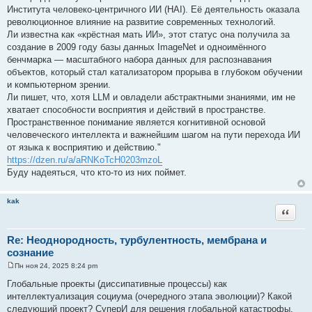
Института человеко-центричного ИИ (HAI). Её деятельность оказала
революционное влияние на развитие современных технологий.
Ли известна как «крёстная мать ИИ», этот статус она получила за
создание в 2009 году базы данных ImageNet и одноимённого
бенчмарка — масштабного набора данных для распознавания
объектов, который стал катализатором прорыва в глубоком обучении
и компьютерном зрении.
Ли пишет, что, хотя LLM и овладели абстрактными знаниями, им не
хватает способности восприятия и действий в пространстве.
Пространственное понимание является когнитивной основой
человеческого интеллекта и важнейшим шагом на пути перехода ИИ
от языка к восприятию и действию."
https://dzen.ru/a/aRNKoTcH0203mzoL
Буду надеяться, что кто-то из них поймет.
kak
Цитата
Re: Неоднородность, турбулентность, мембрана и
сознание
Пн ноя 24, 2025 8:24 pm
С
о
Глобальные проекты (диссипативные процессы) как
о
интеллектуализация социума (очередного этапа эволюции)? Какой
б
щ
следующий проект? СуперИ для решения глобальной катастрофы.