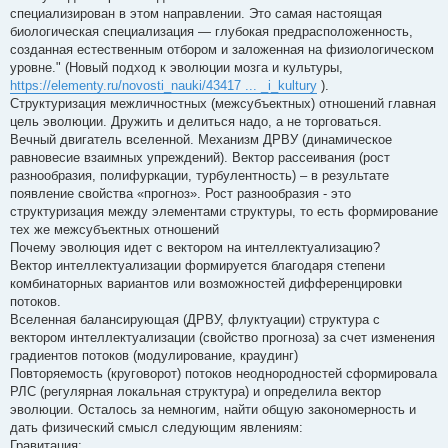
и
специализирован в этом направлении. Это самая настоящая
е
биологическая специализация — глубокая предрасположенность,
созданная естественным отбором и заложенная на физиологическом
уровне." (Новый подход к эволюции мозга и культуры,
https://elementy.ru/novosti_nauki/43417 ... _i_kultury
).
Структуризация межличностных (межсубъектных) отношений главная
цель эволюции. Дружить и делиться надо, а не торговаться.
Вечный двигатель вселенной. Механизм ДРВУ (динамическое
равновесие взаимных упреждений). Вектор рассеивания (рост
разнообразия, полифуркации, турбулентность) – в результате
появление свойства «прогноз». Рост разнообразия - это
структуризация между элементами структуры, то есть формирование
тех же межсубъектных отношений
Почему эволюция идет с вектором на интеллектуализацию?
Вектор интеллектуализации формируется благодаря степени
комбинаторных вариантов или возможностей дифференцировки
потоков.
Вселенная балансирующая (ДРВУ, флуктуации) структура с
вектором интеллектуализации (свойство прогноза) за счет изменения
градиентов потоков (модулирование, краудинг)
Повторяемость (круговорот) потоков неоднородностей сформировала
РЛС (регулярная локальная структура) и определила вектор
эволюции. Осталось за немногим, найти общую закономерность и
дать физический смысл следующим явлениям:
Гравитация;