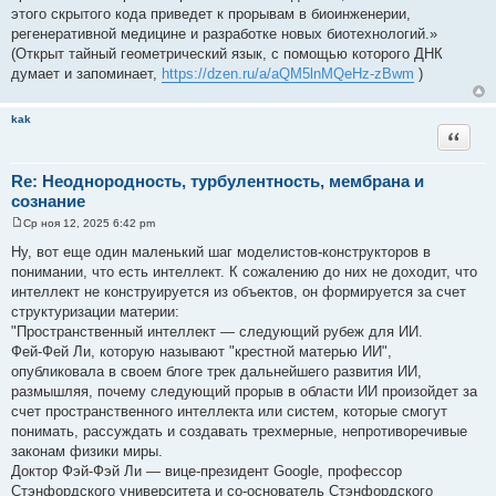
этого скрытого кода приведет к прорывам в биоинженерии,
регенеративной медицине и разработке новых биотехнологий.»
(Открыт тайный геометрический язык, с помощью которого ДНК
думает и запоминает,
https://dzen.ru/a/aQM5lnMQeHz-zBwm
)
kak
Цитата
Re: Неоднородность, турбулентность, мембрана и
сознание
Ср ноя 12, 2025 6:42 pm
С
о
Ну, вот еще один маленький шаг моделистов-конструкторов в
о
понимании, что есть интеллект. К сожалению до них не доходит, что
б
щ
интеллект не конструируется из объектов, он формируется за счет
е
структуризации материи:
н
и
"Пространственный интеллект — следующий рубеж для ИИ.
е
Фей-Фей Ли, которую называют "крестной матерью ИИ",
опубликовала в своем блоге трек дальнейшего развития ИИ,
размышляя, почему следующий прорыв в области ИИ произойдет за
счет пространственного интеллекта или систем, которые смогут
понимать, рассуждать и создавать трехмерные, непротиворечивые
законам физики миры.
Доктор Фэй-Фэй Ли — вице-президент Google, профессор
Стэнфордского университета и со-основатель Стэнфордского