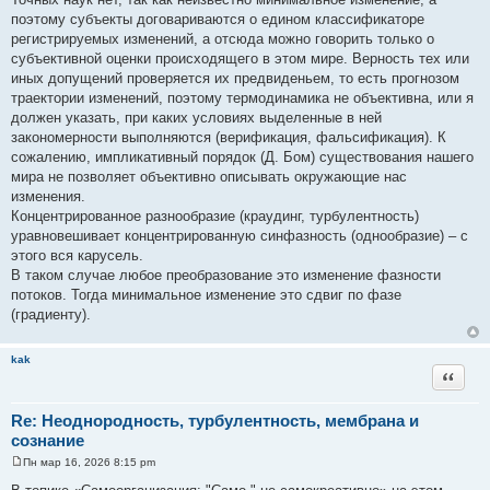
е
поэтому субъекты договариваются о едином классификаторе
н
и
регистрируемых изменений, а отсюда можно говорить только о
е
субъективной оценки происходящего в этом мире. Верность тех или
иных допущений проверяется их предвиденьем, то есть прогнозом
траектории изменений, поэтому термодинамика не объективна, или я
должен указать, при каких условиях выделенные в ней
закономерности выполняются (верификация, фальсификация). К
сожалению, импликативный порядок (Д. Бом) существования нашего
мира не позволяет объективно описывать окружающие нас
изменения.
Концентрированное разнообразие (краудинг, турбулентность)
уравновешивает концентрированную синфазность (однообразие) – с
этого вся карусель.
В таком случае любое преобразование это изменение фазности
потоков. Тогда минимальное изменение это сдвиг по фазе
(градиенту).
kak
Цитата
Re: Неоднородность, турбулентность, мембрана и
сознание
Пн мар 16, 2026 8:15 pm
С
о