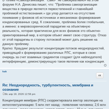
В топике «Самоорганизация: "Само-" не самокреативно» на этом
о
форуме Н.А. Денисова пишет, что: "Проблема самоорганизации
б
щ
вещества в природе является первостепенной и главнейшей
е
проблемой естествознания.» где упор делается на отсутствие
н
и
понимание у физиков об источниках и механизмах формирования
е
конденсированных сред. К сожалению, проблема более глобальная,
а именно: в мировоззренческой парадигме на объективную
реальность, которая практически для всех физиков это объектно-
ориентированный мир, в котором объект имеет свою структуру. Отказ
от этой парадигмы в сторону потоковой может дать решение на
данную проблему.
Кратко: Краудинг результат концентрации потоков неоднородностей,
приводящий к формированию различных РЛС, которые в свою
очередь за счет взаимных градиентов создают (для наблюдателя)
интерференцию, демонстрирующую такое явление как конденсация.
kak
Цитата
Re: Неоднородность, турбулентность, мембрана и
сознание
Вс апр 19, 2026 12:58 pm
С
о
Концентрация мембран (РЛС) скорректировала вектор эволюции на
о
интеллектуализацию: 5 млн лет назад - появление человека; 2,6 млн
б
щ