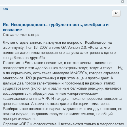
kak
Цитата
Re: Неоднородность, турбулентность, мембрана и
сознание
Вс авг 17, 2025 6:40 pm
С
о
Листая старые записи, наткнулся на вопрос от Комбинатор, на
о
aicommynity, Ноя 18, 2007 в теме GA Version 2.0: «Кстати, что
б
щ
является источником непрерывного запуска электронов с одного
е
конца белка на другой?»
н
и
Я ответил: «Есть такое несчастье, в потоке живем – ничего не
е
повторяется и эти «долбанные» электроны текут, текут и текут…. Ну,
а по серьезному, есть такая молекула Mn4O5Ca, которая отрывает
электрон от Н2О (в растениях) и при этом еще и протон дает. А
дальше два потока (электронный и протонный) на разных этапах
существования (включая и различные белковые реакции), начинают
воссоединяться, образуя различные «энергетические»
квазинакопители типа АТФ. И так до … пока не прервется конкретная
цепочка потока. А таких потоков даже в бактерии - миллионы.
Разбирать все возможные варианты движения этих двух потоков, во
всяком случае, на данном форуме не имеет смысла, но общий
принцип изложен.»
Справка: «OEC и фотосистема II встречаются только в хлоропластах