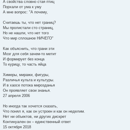
А свойства словно стая птиц
Порхали от ума к уму
А мне вопрос: "А почему,
Считаешь ты, что нет границ?
Мы пролистали сто страниц,
Но не нашли, что нет того
Что мир сплошное НИЧЕГО"
Как объяснить, что грани эти
Мозг для себя зачем-то метит
И формирует без конца
То курицу, то часть яйца
Химеры, миражи, фигуры,
Различья культа и культуры.
И в хаосе потока мирозданья
Он проявляет свои знанья.
27 апреля 2006
Но иногда так хочется сказать,
Что понял я, как он устроен и как он неделим.
Нет ни объектов, ни других дискрет
Континуален он – единственный ответ
15 октября 2018