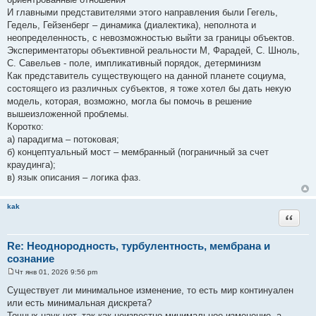
И главными представителями этого направления были Гегель,
Гедель, Гейзенберг – динамика (диалектика), неполнота и
неопределенность, с невозможностью выйти за границы объектов.
Экспериментаторы объективной реальности М, Фарадей, С. Шноль,
С. Савельев - поле, импликативный порядок, детерминизм
Как представитель существующего на данной планете социума,
состоящего из различных субъектов, я тоже хотел бы дать некую
модель, которая, возможно, могла бы помочь в решение
вышеизложенной проблемы.
Коротко:
а) парадигма – потоковая;
б) концептуальный мост – мембранный (пограничный за счет
краудинга);
в) язык описания – логика фаз.
kak
Цитата
Re: Неоднородность, турбулентность, мембрана и
сознание
Чт янв 01, 2026 9:56 pm
С
о
Существует ли минимальное изменение, то есть мир континуален
о
или есть минимальная дискрета?
б
щ
Точных наук нет, так как неизвестно минимальное изменение, а