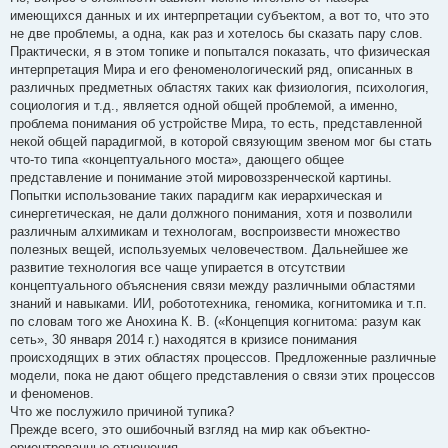
имеющихся данных и их интерпретации субъектом, а вот то, что это
не две проблемы, а одна, как раз и хотелось бы сказать пару слов.
Практически, я в этом топике и попытался показать, что физическая
интерпретация Мира и его феноменологический ряд, описанных в
различных предметных областях таких как физиология, психология,
социология и т.д., является одной общей проблемой, а именно,
проблема понимания об устройстве Мира, то есть, представленной
некой общей парадигмой, в которой связующим звеном мог бы стать
что-то типа «концептуального моста», дающего общее
представление и понимание этой мировоззренческой картины.
Попытки использование таких парадигм как иерархическая и
синергетическая, не дали должного понимания, хотя и позволили
различным алхимикам и технологам, воспроизвести множество
полезных вещей, используемых человечеством. Дальнейшее же
развитие технология все чаще упирается в отсутствии
концептуального объяснения связи между различными областями
знаний и навыками. ИИ, робототехника, геномика, когнитомика и т.п.
по словам того же Анохина К. В. («Концепция когнитома: разум как
сеть», 30 января 2014 г.) находятся в кризисе понимания
происходящих в этих областях процессов. Предложенные различные
модели, пока не дают общего представления о связи этих процессов
и феноменов.
Что же послужило причиной тупика?
Прежде всего, это ошибочный взгляд на мир как объектно-
ориентрованные отношения