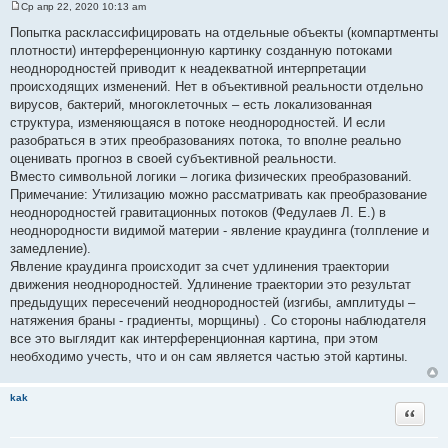
Ср апр 22, 2020 10:13 am
С
о
Попытка расклассифицировать на отдельные объекты (компартменты
о
плотности) интерференционную картинку созданную потоками
б
щ
неоднородностей приводит к неадекватной интерпретации
е
происходящих изменений. Нет в объективной реальности отдельно
н
и
вирусов, бактерий, многоклеточных – есть локализованная
е
структура, изменяющаяся в потоке неоднородностей. И если
разобраться в этих преобразованиях потока, то вполне реально
оценивать прогноз в своей субъективной реальности.
Вместо символьной логики – логика физических преобразований.
Примечание: Утилизацию можно рассматривать как преобразование
неоднородностей гравитационных потоков (Федулаев Л. Е.) в
неоднородности видимой материи - явление краудинга (толпление и
замедление).
Явление краудинга происходит за счет удлинения траектории
движения неоднородностей. Удлинение траектории это результат
предыдущих пересечений неоднородностей (изгибы, амплитуды –
натяжения браны - градиенты, морщины) . Со стороны наблюдателя
все это выглядит как интерференционная картина, при этом
необходимо учесть, что и он сам является частью этой картины.
kak
Цитата