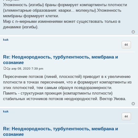
Уложенность (изгибы) браны формирует компартменты плотности
(элементарные образования: кварки... молекулы).Уложенность
мембраны формирует клетки.
Мир с n–мерными изменениями может существовать только в
динамике (изгибы).
kak
Цитата
Re: Неоднородность, турбулентность, мембрана и
сознание
Ср апр 08, 2020 7:39 pm
С
о
Пересечение потоков (линий, плоскостей) приводит в к увеличению
о
плотности в точках пересечения, что и формирует компартменты из
б
щ
этих плотностей, тем самым образуя псевдоразмерности.
е
Память - структурная проекция (компартменты плотности)
н
и
стабильных источников потоков неоднородностей. Вектор Умова.
е
kak
Цитата
Re: Неоднородность, турбулентность, мембрана и
сознание