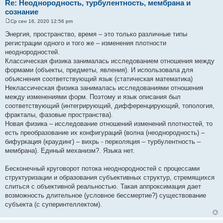
Re: Неоднородность, турбулентность, мембрана и
сознание
Ср сен 16, 2020 12:56 pm
С
о
Энергия, пространство, время – это только различные типы
о
регистрации одного и того же – изменения плотности
б
щ
неоднородностей.
е
Классическая физика занималась исследованием отношения между
н
и
формами (объекты, предметы, явления). И использовала для
е
объяснения соответствующий язык (статическая математика)
Неклассическая физика занималась исследованиями отношения
между изменениями форм. Поэтому и язык описания был
соответствующий (интегрирующий, дифференцирующий, топология,
фракталы, фазовые пространства).
Новая физика – исследование отношений изменений плотностей, то
есть преобразование их конфигураций (волна (неоднородность) –
бифуркация (краудинг) – вихрь - перколяция – турбулентность –
мембрана). Единый механизм?. Языка нет.
Бесконечный круговорот потока неоднородностей с процессами
структуризации и образования субъективных структур, стремящихся
слиться с объективной реальностью. Такая аппроксимация дает
возможность длительное (условное бессмертие?) существование
субъекта (с суперинтеллектом).