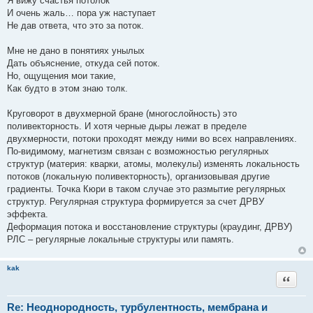
Я вижу счастья потолок
И очень жаль… пора уж наступает
Не дав ответа, что это за поток.
Мне не дано в понятиях унылых
Дать объяснение, откуда сей поток.
Но, ощущения мои такие,
Как будто в этом знаю толк.
Круговорот в двухмерной бране (многослойность) это
поливекторность. И хотя черные дыры лежат в пределе
двухмерности, потоки проходят между ними во всех направлениях.
По-видимому, магнетизм связан с возможностью регулярных
структур (материя: кварки, атомы, молекулы) изменять локальность
потоков (локальную поливекторность), организовывая другие
градиенты. Точка Кюри в таком случае это размытие регулярных
структур. Регулярная структура формируется за счет ДРВУ
эффекта.
Деформация потока и восстановление структуры (краудинг, ДРВУ)
РЛС – регулярные локальные структуры или память.
kak
Цитата
Re: Неоднородность, турбулентность, мембрана и