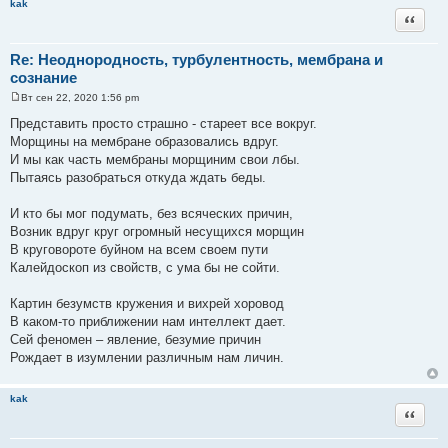
kak
Цитата
Re: Неоднородность, турбулентность, мембрана и
сознание
Вт сен 22, 2020 1:56 pm
С
о
Представить просто страшно - стареет все вокруг.
о
Морщины на мембране образовались вдруг.
б
щ
И мы как часть мембраны морщиним свои лбы.
е
Пытаясь разобраться откуда ждать беды.
н
и
е
И кто бы мог подумать, без всяческих причин,
Возник вдруг круг огромный несущихся морщин
В круговороте буйном на всем своем пути
Калейдоскоп из свойств, с ума бы не сойти.
Картин безумств кружения и вихрей хоровод
В каком-то приближении нам интеллект дает.
Сей феномен – явление, безумие причин
Рождает в изумлении различным нам личин.
kak
Цитата