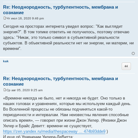
Re: Неоднородность, турбулентность, мембрана и
сознание
Чт июл 16, 2020 9:46 pm
С
о
Сегодня на просторах интернета увидел вопрос: "Как выглядит
о
энергия?". В том топике ответить не получилось, поэтому отвечаю
б
щ
здесь: "Никак, это только символ в субъективной реальности
е
субъектов. В объективной реальности нет ни энергии, ни материи, ни
н
и
времени".
е
kak
Цитата
Re: Неоднородность, турбулентность, мембрана и
сознание
Ср авг 05, 2020 9:25 am
С
о
«Времени никогда не было, нет и никогда не будет. Оно только в
о
наших головах и уравнениях, которые мы используем каждый день.
б
щ
Во Вселенной процессы не обязаны подчиняться какой-то
е
периодичности и интервалам. Нам неизвестны явления способные
н
и
описать время», — говорил при жизни Джон Уилер. (Физики Джон
е
Уилер и Брайс Девитт: времени не существует,
https://zen.yandex.ru/media/thespaceway ... 474b93dde9
)
И еще об Уравнении Уилера-ДеВитта: