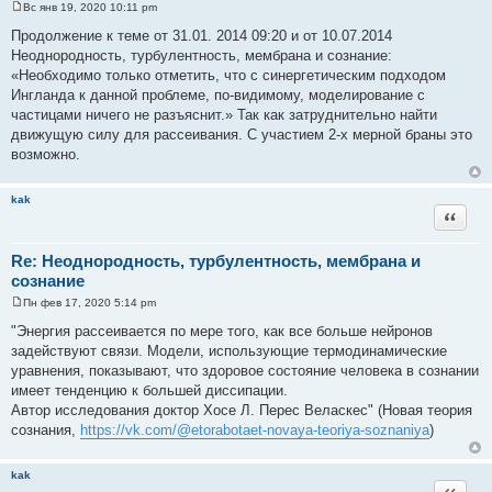
Вс янв 19, 2020 10:11 pm
С
о
Продолжение к теме от 31.01. 2014 09:20 и от 10.07.2014
о
Неоднородность, турбулентность, мембрана и сознание:
б
щ
«Необходимо только отметить, что с синергетическим подходом
е
Ингланда к данной проблеме, по-видимому, моделирование с
н
и
частицами ничего не разъяснит.» Так как затруднительно найти
е
движущую силу для рассеивания. С участием 2-х мерной браны это
возможно.
kak
Цитата
Re: Неоднородность, турбулентность, мембрана и
сознание
Пн фев 17, 2020 5:14 pm
С
о
"Энергия рассеивается по мере того, как все больше нейронов
о
задействуют связи. Модели, использующие термодинамические
б
щ
уравнения, показывают, что здоровое состояние человека в сознании
е
имеет тенденцию к большей диссипации.
н
и
Автор исследования доктор Хосе Л. Перес Веласкес" (Новая теория
е
сознания,
https://vk.com/@etorabotaet-novaya-teoriya-soznaniya
)
kak
Цитата