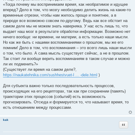
«Тогда почему мы воспринимаем время, как необратимое и идущее
вперед? Дело в том, что мозгу необходимо делить жизнь на какие-то
временные отрезки, чтобы нам жилось проще и понятнее, а в
природе все возможно совсем по-другому. Ведь как все обстоит на
самом деле мы не можем знать наверняка. У нас есть лишь то, что
выдает наш мозг в результате обработки информации. Возможно нет
ничего вообще: ни времени, ни материи, а есть только наши мысли.
Но как же быть с нашими воспоминаниями о прошлом, мы же его
помним! Дело в том, что воспоминания – это всего лишь наши мысли
о том, что было. А сама мысль существует сейчас, а не в прошлом.
Так стоит ли вообще верить воспоминаниям в таком случае и можно
ли их подменить?»
(Существует ли время на самом деле?,
https://naukatehnika.com/sushhestvuet-l ... -dele.html
)
Для субъекта важно только последовательность процессов,
происходящих на его рецепторах, так как при сохранении (память)
траектории этих процессов (событий) есть возможность
прогнозировать. Отсюда и формируется то, что называют время, то
есть отношением между процессами.
kak
Цитата