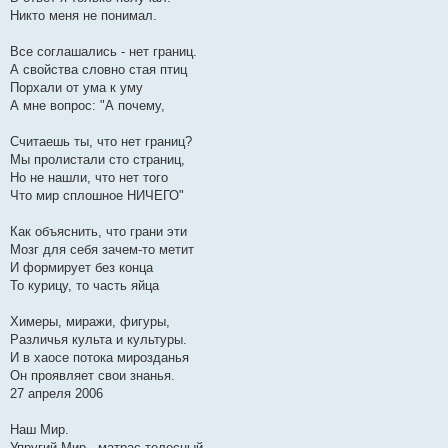
Никто меня не понимал.
Все соглашались - нет границ.
А свойства словно стая птиц
Порхали от ума к уму
А мне вопрос: "А почему,
Считаешь ты, что нет границ?
Мы пролистали сто страниц,
Но не нашли, что нет того
Что мир сплошное НИЧЕГО"
Как объяснить, что грани эти
Мозг для себя зачем-то метит
И формирует без конца
То курицу, то часть яйца
Химеры, миражи, фигуры,
Различья культа и культуры.
И в хаосе потока мирозданья
Он проявляет свои знанья.
27 апреля 2006
Наш Мир.
Упругий Мир - матрас телесный