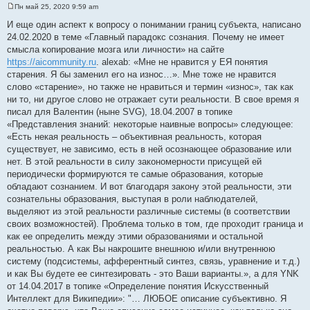
Пн май 25, 2020 9:59 am
С
о
И еще один аспект к вопросу о понимании границ субъекта, написано
о
24.02.2020 в теме «Главный парадокс сознания. Почему не имеет
б
щ
смысла копирование мозга или личности» на сайте
е
https://aicommunity.ru
. alexab: «Мне не нравится у ЕЯ понятия
н
и
старения. Я бы заменил его на износ…». Мне тоже не нравится
е
слово «старение», но также не нравиться и термин «износ», так как
ни то, ни другое слово не отражает сути реальности. В свое время я
писал для Валентин (ныне SVG), 18.04.2007 в топике
«Представления знаний: некоторые наивные вопросы» следующее:
«Есть некая реальность – объективная реальность, которая
существует, не зависимо, есть в ней осознающее образование или
нет. В этой реальности в силу закономерности присущей ей
периодически формируются те самые образования, которые
обладают сознанием. И вот благодаря закону этой реальности, эти
сознательны образования, выступая в роли наблюдателей,
выделяют из этой реальности различные системы (в соответствии
своих возможностей). Проблема только в том, где проходит граница и
как ее определить между этими образованиями и остальной
реальностью. А как Вы накрошите внешнюю и/или внутреннюю
систему (подсистемы, афферентный синтез, связь, уравнение и т.д.)
и как Вы будете ее синтезировать - это Ваши варианты.», а для YNK
от 14.04.2017 в топике «Определение понятия Искусственный
Интеллект для Википедии»: "… ЛЮБОЕ описание субъективно. Я