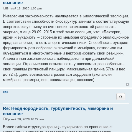
сознание
Вт май 19, 2020 1:06 pm
С
о
Интересная закономерность наблюдается в биологической эволюции.
о
В соответствии способности биоструктур занимать соответствующую
б
щ
энергетическую нишу за счет своих возможностей рассеивать
е
энергию, я еще 29.09. 2015 в этой теме сообщил, что: «Бактерии,
н
и
археи и эукариоты – строение их мембран определило эволюционное
е
предназначение, то есть энергетические ниши. Способность эукариот
формировать разнообразие включений в мембрану, позволило им
объединяться в многоклеточные и векторизировать свои реакции».
Аналогичная закономерность наблюдается и при дальнейшей
эволюции. Ограниченная возможность у насекомых разнообразить
свои границы (хитиновый панцырь: максимальная длина 57см и вес
до 72 г.), дало возможность развиться хордовым (экспансия
мембраны: размеры, вес, социализация, сознание).
kak
Цитата
Re: Неоднородность, турбулентность, мембрана и
сознание
Ср май 20, 2020 10:27 am
С
о
Более гибкая структура границы эукариотов по сравнению с
о