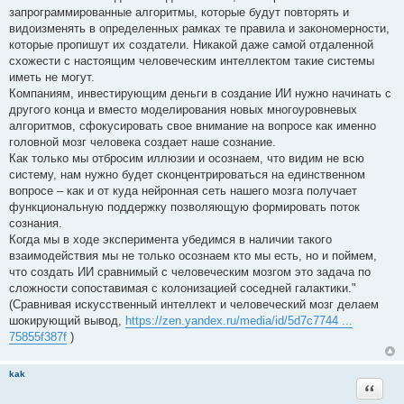
запрограммированные алгоритмы, которые будут повторять и
видоизменять в определенных рамках те правила и закономерности,
которые пропишут их создатели. Никакой даже самой отдаленной
схожести с настоящим человеческим интеллектом такие системы
иметь не могут.
Компаниям, инвестирующим деньги в создание ИИ нужно начинать с
другого конца и вместо моделирования новых многоуровневых
алгоритмов, сфокусировать свое внимание на вопросе как именно
головной мозг человека создает наше сознание.
Как только мы отбросим иллюзии и осознаем, что видим не всю
систему, нам нужно будет сконцентрироваться на единственном
вопросе – как и от куда нейронная сеть нашего мозга получает
функциональную поддержку позволяющую формировать поток
сознания.
Когда мы в ходе эксперимента убедимся в наличии такого
взаимодействия мы не только осознаем кто мы есть, но и поймем,
что создать ИИ сравнимый с человеческим мозгом это задача по
сложности сопоставимая с колонизацией соседней галактики."
(Сравнивая искусственный интеллект и человеческий мозг делаем
шокирующий вывод,
https://zen.yandex.ru/media/id/5d7c7744 ...
75855f387f
)
kak
Цитата