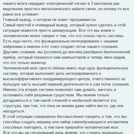
нашего мозга передает электрический сигнал в 3 миллиона раз
медленнее простого металлического кабеля связи, но почему-то все
равно все успевает.
Главный вывод, о котором не знают программисты
Самый простой и очевидный вывод, который нужно сделать в этой
ситуации окажется просто шокирующим. Все что мы знаем о
человеческом мозге говорит о том, что это только часть системы.
Есть еще нечто, что функционально интегрированно с нашими
нейронами и именно этот союз создает поток нашего сознания.
Другими словами, мы (условно) до винтика разобрали биологический
прибор, который показался нам компьютером и теперь явно видим,
что это только монитор.
Человеческий мозг просто обязан иметь еще одну функциональную
систему, которая выполняет роль интегрированного и
высокоэффективного координирующего центра, ответственного за
большую часть высшей нервной деятельности и сам поток сознания.
Именно эта вторая система позволяет нам думать, мечтать и
осознавать себя разумным существом. Мы можем только
догадываться о том какой сложной и необычной является эта
структура, при том, что пока не можем даже найти место, где она
находиться.
В этой ситуации совершенно бессмысленно говорить о том, что мы
способны создать машину или набор самообучающихся алгоритмов
способных повторить, а тем паче превзойти человеческий мозг.
Все что мы на сегодняшний день можем, это строить изначально