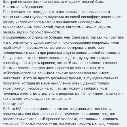
быстрей по мере накопления опыта и сравнительной базы.
Анатомия заблуждения
Программисты утверждают, что алгоритмы с использованием
машинного или глубокого обучения по своей специфике напоминают
работу человеческого мозга и при наличии необходимых
вычислительным мощностей, такие алгоритмы можно научить
решать задачи любой сложности.
К сожалению, это пока не больше, чем фантазия, так как на практике
мы столкнемся с одной важной и пока совершенно непреодолимой
проблемой – невозможностью интерпретировать действия
человеческого мозга при решении задачи сопоставимой сложности.
Получается, что нет возможности создать группу алгоритмов
способную повторить процесс, который мы не понимаем в основе.
Иными словами программисты просто не знают о том, что
нейрофизиологи не понимают почему человек вообще имеет
интеллект. И это не просто досадный пробел, а фундаментальная
проблема, которая по мере накопления новых данных только
укрепляется. Несмотря на то, что мы можем разобрать мозг
человека вплоть до отдельного нейрона, мы не понимаем главного –
как эта система создает поток сознания.
Почему так?
Работа ИИ, воспринимаемая нами как разумная деятельность,
априори должна быть основана на глубоком понимании того, как
работает мыслительный процесс человека, связанный с наличием
сознания. Образно говоря если, вы хотите научить машину плавать,