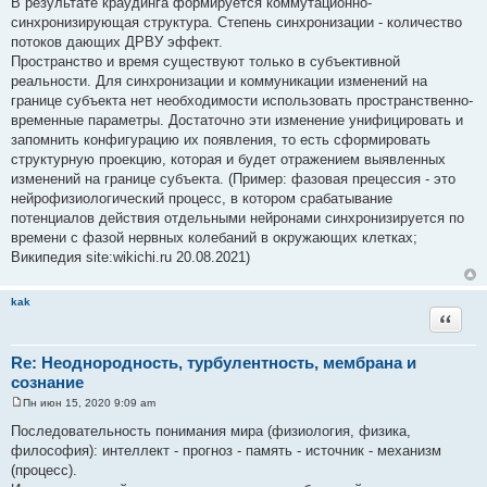
В результате краудинга формируется коммутационно-
о
синхронизирующая структура. Степень синхронизации - количество
б
щ
потоков дающих ДРВУ эффект.
е
Пространство и время существуют только в субъективной
н
и
реальности. Для синхронизации и коммуникации изменений на
е
границе субъекта нет необходимости использовать пространственно-
временные параметры. Достаточно эти изменение унифицировать и
запомнить конфигурацию их появления, то есть сформировать
структурную проекцию, которая и будет отражением выявленных
изменений на границе субъекта. (Пример: фазовая прецессия - это
нейрофизиологический процесс, в котором срабатывание
потенциалов действия отдельными нейронами синхронизируется по
времени с фазой нервных колебаний в окружающих клетках;
Википедия site:wikichi.ru 20.08.2021)
kak
Цитата
Re: Неоднородность, турбулентность, мембрана и
сознание
Пн июн 15, 2020 9:09 am
С
о
Последовательность понимания мира (физиология, физика,
о
философия): интеллект - прогноз - память - источник - механизм
б
щ
(процесс).
е