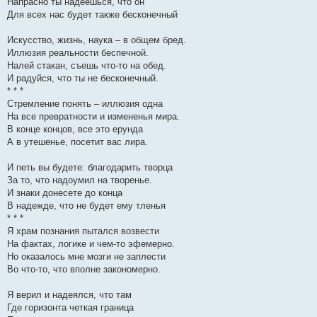
Напрасно ты надеешься, что он
Для всех нас будет также бесконечный
Искусство, жизнь, наука – в общем бред.
Иллюзия реальности беспечной.
Налей стакан, съешь что-то на обед.
И радуйся, что ты не бесконечный.
* * *
Стремление понять – иллюзия одна
На все превратности и измененья мира.
В конце концов, все это ерунда
А в утешенье, посетит вас лира.
И петь вы будете: благодарить творца
За то, что надоумил на творенье.
И знаки донесете до конца
В надежде, что не будет ему тленья
* * *
Я храм познания пытался возвести
На фактах, логике и чем-то эфемерно.
Но оказалось мне мозги не заплести
Во что-то, что вполне закономерно.
Я верил и надеялся, что там
Где горизонта четкая граница