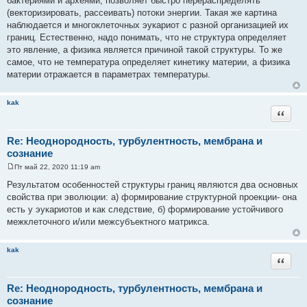
бактериями и археями, позволяет быстро перераспределять
б
щ
(векторизировать, рассеивать) потоки энергии. Такая же картина
е
наблюдается и многоклеточных эукариот с разной организацией их
н
и
границ. Естественно, надо понимать, что не структура определяет
е
это явление, а физика является причиной такой структуры. То же
самое, что не температура определяет кинетику материи, а физика
материи отражается в параметрах температуры.
kak
Цитата
Re: Неоднородность, турбулентность, мембрана и
сознание
Пт май 22, 2020 11:19 am
С
о
Результатом особенностей структуры границ являются два основных
о
свойства при эволюции: а) формирование структурной проекции- она
б
щ
есть у эукариотов и как следствие, б) формирование устойчивого
е
межклеточного и/или межсубъектного матрикса.
н
и
е
kak
Цитата
Re: Неоднородность, турбулентность, мембрана и
сознание