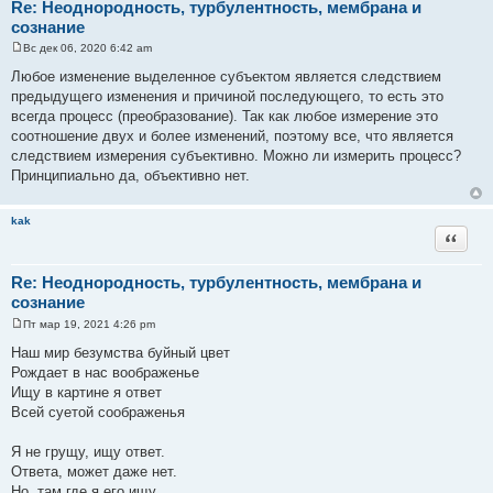
Re: Неоднородность, турбулентность, мембрана и
сознание
Вс дек 06, 2020 6:42 am
С
о
Любое изменение выделенное субъектом является следствием
о
предыдущего изменения и причиной последующего, то есть это
б
щ
всегда процесс (преобразование). Так как любое измерение это
е
соотношение двух и более изменений, поэтому все, что является
н
и
следствием измерения субъективно. Можно ли измерить процесс?
е
Принципиально да, объективно нет.
kak
Цитата
Re: Неоднородность, турбулентность, мембрана и
сознание
Пт мар 19, 2021 4:26 pm
С
о
Наш мир безумства буйный цвет
о
Рождает в нас воображенье
б
щ
Ищу в картине я ответ
е
Всей суетой соображенья
н
и
е
Я не грущу, ищу ответ.
Ответа, может даже нет.
Но, там где я его ищу,