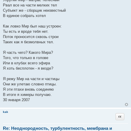
Рвал все на части мелких тел
Субъект же - сборщик неизвестный
В единое собрать хотел
Как ловко Мир был наш устроен:
Ты есть и вроде тебя нет.
Поток проносится сквозь строи
Таких как я безмолвных тел.
Я часть чего? Какого Мира?
Того, что только в голове
Или в клубах всего эфира
Я хоть бесплотен - я везде?
Я режу Мир на части и частицы
Они же улетаю словно птицы.
Я эти птахи вновь соединяю
В итоге я химеры получаю.
30 января 2007
kak
Цитата
Re: Неоднородность, турбулентность, мембрана и