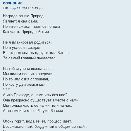
сознание
Вт мар 23, 2021 10:45 pm
С
о
Награда гению Природы
о
Является она сама.
б
щ
Понятен смысл, прогноз погоды
е
Как часть Природы бытия
н
и
е
Не я планировал родиться,
Не я условия создал,
В которых мысль вдруг стала биться
За самый главный пьедестал.
На той ступени возвышаясь
Мы видим все, что впереди.
Но то иллюзия сплошная,
По кругу двигаемся мы.
* * *
А что Природе, с нами иль без нас?
Она прекрасно существует вместе с нами.
Мы только часть ее на миг или на час,
А возомнили мы себя уже богами.
Огонь горит, вода течет, процесс идет.
Бессмысленный, бездумный в общем вечный .