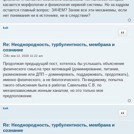
касаются морфологии и физиология нервной системы. Но за кадром
остается главный вопрос: ЗАЧЕМ? Зачем все эти механизмы, если
нет понимания ни в источнике, ни в следствии?
kak
Цитата
Re: Неоднородность, турбулентность, мембрана и
сознание
Вс янв 12, 2020 11:22 am
С
о
Продолжая предыдущий пост, хотелось бы услышать объяснение
о
физического смысла трех мотиваций (доминирование, питание,
б
щ
размножение или ДПП – доминировать, поддерживать, продолжать),
е
именно физического, а не биологического. По-видимому, попытка
н
и
такого объяснения была в работах Савельева С.В. по
е
механозависимым ионным каналом, но это только мое
предположение.
kak
Цитата
Re: Неоднородность, турбулентность, мембрана и
сознание