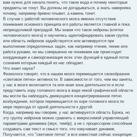
вам нужно для начала понять, что такое вода и почему некоторые
предметы не тонут. Вы должны не догадываться, а знать наверняка
почему, например бревно плывет, а камень тонет.
В случае с работой человеческого мозга именно отсутствие
понимания основного принципа его работы является главной и пока
непреодолимой преградой. Мы знаем что такое нейроны (клетки
человеческого мозга) и научились идентифицировать какая группа
или область нейронов задействуется или активируется при
выполнении определенных задач, как например чтение, пение или
работа руками, но мы совершенно не понимаем как происходит
координация и самоорганизация всех этих функций в единый поток
сознания которым каждый из нас обладает.
Что знает наука?
Физиологи говорят, что в нашем мозге перемещается своеобразное
«световое пятно» активности. В зависимости от того, чем мы заняты,
у нас в мозге включается та или иная зона деятельности и если
представить кору головного мозга в виде некой графической области
мы могли бы наблюдать движущееся концентрированное пятно
возбуждения, которое перемещается по коре головного мозга по
мере перехода от одной деятельности к другой.
Когда, например мы говорим, у нас активируется область Брока, но
эту группу нейронов можно сравнить с микросхемой управляющей
параметрами динамика (звук, тембр), а не с процессором способным
создавать сам текст и смысл того, что озвучивает динамик.
Получается, что "световое пятно" и вся известная сейчас концепция