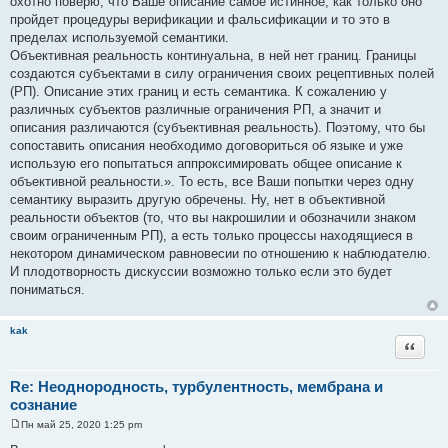
охотно поверю, что Ваше описание самое истинное, как только оно
пройдет процедуры верификации и фальсификации и то это в
пределах используемой семантики.
Объективная реальность континуальна, в ней нет границ. Границы
создаются субъектами в силу ограничения своих рецептивных полей
(РП). Описание этих границ и есть семантика. К сожалению у
различных субъектов различные ограничения РП, а значит и
описания различаются (субъективная реальность). Поэтому, что бы
сопоставить описания необходимо договориться об языке и уже
использую его попытаться аппроксимировать общее описание к
объективной реальности.». То есть, все Ваши попытки через одну
семантику выразить другую обречены. Ну, нет в объективной
реальности объектов (то, что вы накрошилии и обозначили знаком
своим ограниченным РП), а есть только процессы находящиеся в
некотором динамическом равновесии по отношению к наблюдателю.
И плодотворность дискуссии возможно только если это будет
пониматься.
kak
Цитата
Re: Неоднородность, турбулентность, мембрана и
сознание
Пн май 25, 2020 1:25 pm
С
о