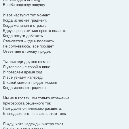
В себя надежду запущу
И вот наступит тот момент,
Когда исчезнет градиент.
Когда желания и страсть
Вдруг превратиться просто всласть.
Когда потуги добежать
Становятся – где б полежать.
Не сомневаюсь, все пройдет
Ответ мне в голову придет.
Ты приходи дружок ко мне.
Я утоплюсь с тобой в вине.
И потеряем время ход
И все узнаем наперед:
В какой момент придет момент
Когда исчезнет градиент.
Мы не в гостях, мы только отраженье
Круговорота бешенного ток
Нам дарит он иллюзию расцвета.
Благодарю его - я знаю в этом толк.
Я жду, хотя надежды быстро тают