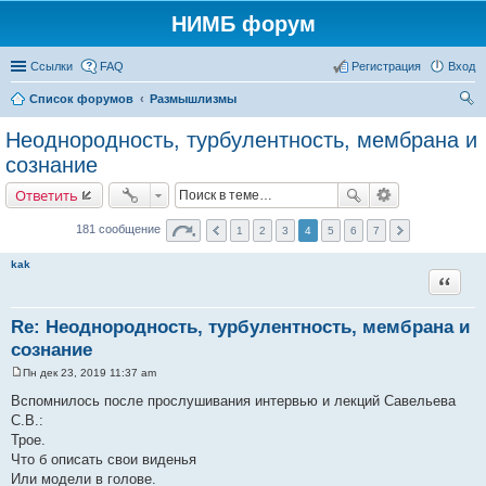
НИМБ форум
Ссылки
FAQ
Регистрация
Вход
Список форумов
Размышлизмы
ои
Неоднородность, турбулентность, мембрана и
ск
сознание
Ответить
181 сообщение
1
2
3
4
5
6
7
kak
Цитата
Re: Неоднородность, турбулентность, мембрана и
сознание
Пн дек 23, 2019 11:37 am
С
о
Вспомнилось после прослушивания интервью и лекций Савельева
о
С.В.:
б
щ
Трое.
е
Что б описать свои виденья
н
и
Или модели в голове.