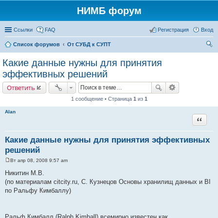
НИМБ форум
Ссылки
FAQ
Регистрация
Вход
Список форумов
От СУБД к СУПТ
ои
Какие данные нужны для принятия
ск
эффективных решений
Ответить
1 сообщение • Страница
1
из
1
Alan
Цитата
Какие данные нужны для принятия эффективных
решений
Вт апр 08, 2008 9:57 am
С
о
Никитин М.В.
о
(по материалам citcity.ru, С. Кузнецов Основы хранилищ данных и BI
б
щ
по Ральфу Кимбаллу)
е
н
и
е
Ральф Кимбалл (Ralph Kimball) всемирно известен как