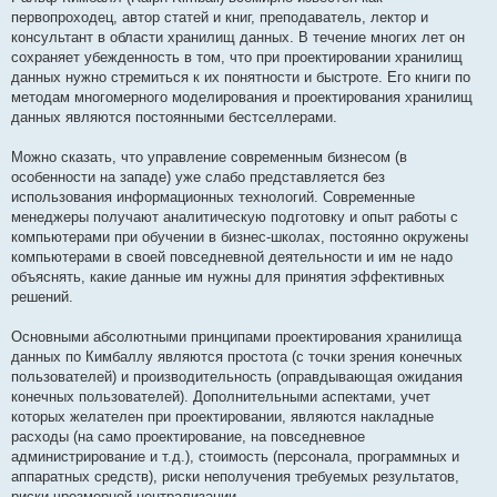
первопроходец, автор статей и книг, преподаватель, лектор и
консультант в области хранилищ данных. В течение многих лет он
сохраняет убежденность в том, что при проектировании хранилищ
данных нужно стремиться к их понятности и быстроте. Его книги по
методам многомерного моделирования и проектирования хранилищ
данных являются постоянными бестселлерами.
Можно сказать, что управление современным бизнесом (в
особенности на западе) уже слабо представляется без
использования информационных технологий. Современные
менеджеры получают аналитическую подготовку и опыт работы с
компьютерами при обучении в бизнес-школах, постоянно окружены
компьютерами в своей повседневной деятельности и им не надо
объяснять, какие данные им нужны для принятия эффективных
решений.
Основными абсолютными принципами проектирования хранилища
данных по Кимбаллу являются простота (с точки зрения конечных
пользователей) и производительность (оправдывающая ожидания
конечных пользователей). Дополнительными аспектами, учет
которых желателен при проектировании, являются накладные
расходы (на само проектирование, на повседневное
администрирование и т.д.), стоимость (персонала, программных и
аппаратных средств), риски неполучения требуемых результатов,
риски чрезмерной централизации.