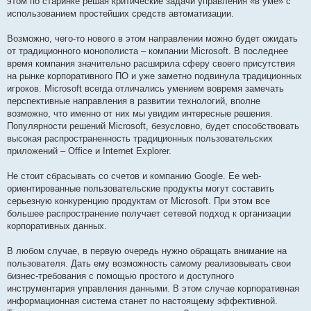
этом по старинке решая критические задачи управления «в уме» с
использованием простейших средств автоматизации.
Возможно, чего-то нового в этом направлении можно будет ожидать
от традиционного монополиста – компании Microsoft. В последнее
время компания значительно расширила сферу своего присутствия
на рынке корпоративного ПО и уже заметно подвинула традиционных
игроков. Microsoft всегда отличались умением вовремя замечать
перспективные направления в развитии технологий, вполне
возможно, что именно от них мы увидим интересные решения.
Популярности решений Microsoft, безусловно, будет способствовать
высокая распространенность традиционных пользовательских
приложений – Office и Internet Explorer.
Не стоит сбрасывать со счетов и компанию Google. Ее web-
ориентированные пользовательские продукты могут составить
серьезную конкуренцию продуктам от Microsoft. При этом все
большее распространение получает сетевой подход к организации
корпоративных данных.
В любом случае, в первую очередь нужно обращать внимание на
пользователя. Дать ему возможность самому реализовывать свои
бизнес-требования с помощью простого и доступного
инструментария управления данными. В этом случае корпоративная
информационная система станет по настоящему эффективной.