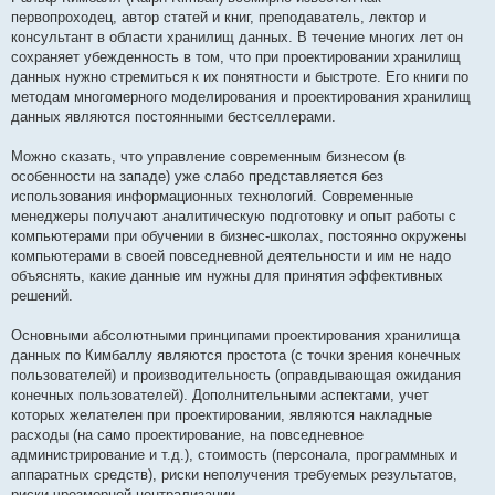
первопроходец, автор статей и книг, преподаватель, лектор и
консультант в области хранилищ данных. В течение многих лет он
сохраняет убежденность в том, что при проектировании хранилищ
данных нужно стремиться к их понятности и быстроте. Его книги по
методам многомерного моделирования и проектирования хранилищ
данных являются постоянными бестселлерами.
Можно сказать, что управление современным бизнесом (в
особенности на западе) уже слабо представляется без
использования информационных технологий. Современные
менеджеры получают аналитическую подготовку и опыт работы с
компьютерами при обучении в бизнес-школах, постоянно окружены
компьютерами в своей повседневной деятельности и им не надо
объяснять, какие данные им нужны для принятия эффективных
решений.
Основными абсолютными принципами проектирования хранилища
данных по Кимбаллу являются простота (с точки зрения конечных
пользователей) и производительность (оправдывающая ожидания
конечных пользователей). Дополнительными аспектами, учет
которых желателен при проектировании, являются накладные
расходы (на само проектирование, на повседневное
администрирование и т.д.), стоимость (персонала, программных и
аппаратных средств), риски неполучения требуемых результатов,
риски чрезмерной централизации.