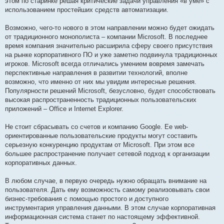
этом по старинке решая критические задачи управления «в уме» с
использованием простейших средств автоматизации.
Возможно, чего-то нового в этом направлении можно будет ожидать
от традиционного монополиста – компании Microsoft. В последнее
время компания значительно расширила сферу своего присутствия
на рынке корпоративного ПО и уже заметно подвинула традиционных
игроков. Microsoft всегда отличались умением вовремя замечать
перспективные направления в развитии технологий, вполне
возможно, что именно от них мы увидим интересные решения.
Популярности решений Microsoft, безусловно, будет способствовать
высокая распространенность традиционных пользовательских
приложений – Office и Internet Explorer.
Не стоит сбрасывать со счетов и компанию Google. Ее web-
ориентированные пользовательские продукты могут составить
серьезную конкуренцию продуктам от Microsoft. При этом все
большее распространение получает сетевой подход к организации
корпоративных данных.
В любом случае, в первую очередь нужно обращать внимание на
пользователя. Дать ему возможность самому реализовывать свои
бизнес-требования с помощью простого и доступного
инструментария управления данными. В этом случае корпоративная
информационная система станет по настоящему эффективной.