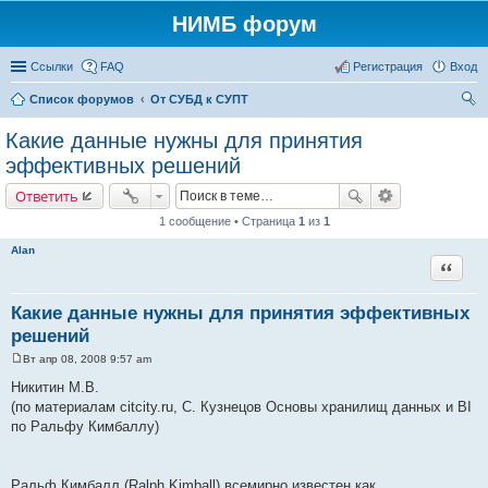
НИМБ форум
Ссылки
FAQ
Регистрация
Вход
Список форумов
От СУБД к СУПТ
ои
Какие данные нужны для принятия
ск
эффективных решений
Ответить
1 сообщение • Страница
1
из
1
Alan
Цитата
Какие данные нужны для принятия эффективных
решений
Вт апр 08, 2008 9:57 am
С
о
Никитин М.В.
о
(по материалам citcity.ru, С. Кузнецов Основы хранилищ данных и BI
б
щ
по Ральфу Кимбаллу)
е
н
и
е
Ральф Кимбалл (Ralph Kimball) всемирно известен как