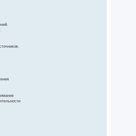
ений.
х
сточников.
жения
нимание
ительности