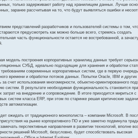
анных, только задерживают работу над хранилищем данных. Лучше осн
ых, заранее рассчитывая на то, что будут выявляться ошибки и несоот
твием представлений разработчиков и пользователей системы о том, чт
стараются предусмотреть как можно больше всего, стремясь создать
чительная часть функциональности остается не востребованной, а зачас
й.
нная модель построения корпоративных хранилищ данных требует серьез
ляционных СУБД, идеально подходящие для хранения и обработки стат
 требованиям современных корпоративных систем, где в первую очеред
ного времени и обработки потоков данных. Попытки Oracle, IBM и других
 за счет использования многомерности, объектно-ориентированного под
ию систем. В результате необходимая функциональность становится пра
 затрат на внедрение и сопровождение. В итоге приходится мириться с
ых систем класса ERP, при этом по старинке решая критические задачи
дств автоматизации.
дет ожидать от традиционного монополиста – компании Microsoft. В пос
присутствия на рынке корпоративного ПО и уже заметно подвинула трад
 замечать перспективные направления в развитии технологий, вполне во
ности решений Microsoft, безусловно, будет способствовать высокая
ожений – Office и Internet Explorer.