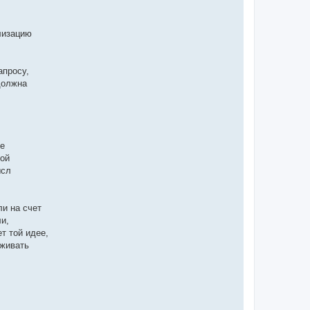
лизацию
апросу,
должна
де
кой
ысл
и на счет
и,
т той идее,
рживать