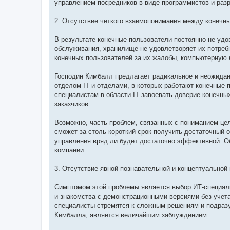
управлением посредников в виде программистов и разр
2. Отсутствие четкого взаимопонимания между конечн
В результате конечные пользователи постоянно не у
обслуживания, хранилище не удовлетворяет их потреб
конечных пользователей за их жалобы, компьютерную 
Господин Кимбалл предлагает радикальное и неожида
отделом IT и отделами, в которых работают конечные 
специалистам в области IT завоевать доверие конечны
заказчиков.
Возможно, часть проблем, связанных с пониманием цел
сможет за столь короткий срок получить достаточный о
управления вряд ли будет достаточно эффективной. О
компании.
3. Отсутствие явной познавательной и концептуальной
Симптомом этой проблемы является выбор ИТ-специал
и знакомства с демонстрационными версиями без учета
специалисты стремятся к сложным решениям и подразу
Кимбалла, является величайшим заблуждением.