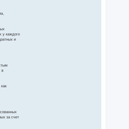
ма,
ных
х у каждого
аратных и
стым
 в
 как
асованных
ных за счет