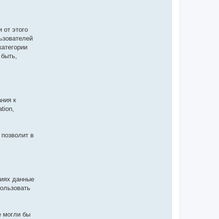
 от этого
льзователей
категории
 быть,
ния к
tion,
 позволит в
ниях данные
пользовать
е могли бы