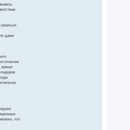
овывать
ветствие
о реально
тую даже
ного
истических
ь важна
 лидеров
хода
ктически
леднее
иционных
зможно, что