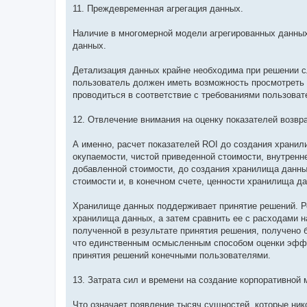
11. Преждевременная агрегация данных.
Наличие в многомерной модели агрегированных данны
данных.
Детализация данных крайне необходима при решении с
пользователь должен иметь возможность просмотреть 
проводиться в соответствие с требованиями пользовате
12. Отвлечение внимания на оценку показателей возвр
А именно, расчет показателей ROI до создания храни
окупаемости, чистой приведенной стоимости, внутренн
добавленной стоимости, до создания хранилища данны
стоимости и, в конечном счете, ценности хранилища д
Хранилище данных поддерживает принятие решений. Ре
хранилища данных, а затем сравнить ее с расходами н
полученной в результате принятия решения, получено 
что единственным осмысленным способом оценки эффе
принятия решений конечными пользователями.
13. Затрата сил и времени на создание корпоративной
Что означает появление тысяч сущностей, которые ник