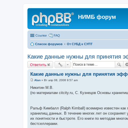
НИМБ форум
Ссылки
FAQ
Список форумов
От СУБД к СУПТ
Какие данные нужны для принятия 
Ответить
Какие данные нужны для принятия эфф
Alan
»
Вт апр 08, 2008 9:57 am
С
о
Никитин М.В.
о
(по материалам citcity.ru, С. Кузнецов Основы хранил
б
щ
е
н
и
Ральф Кимбалл (Ralph Kimball) всемирно известен как п
е
хранилищ данных. В течение многих лет он сохраняет 
их понятности и быстроте. Его книги по методам мно
бестселлерами.