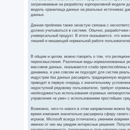
затрачиваемые на разработку корпоративной модели д
модель хранилища данных на реальных источниках данн
данных.
Данная проблема также зачастую связана с несоответс
должно учитываться в системе. Обычно, разработчики 
универсальный продукт. В итоге оказывается, что зна
лишней и мешающей нормальной работе пользователе
В общем и целом, можно говорить о том, что реляцио
переосмысления. Различные виды нормализованных ре
массивов данных, оказываются слабо приспособлены к
динамика, и уже совсем не подходят для систем реаль
индустрии баз данных расширить традиционную модель
приводят в первую очередь к значительному усложнен
недоступной рядовому пользователю, требует огромных
необходимостью использования огромных неповоротлив
управления «в уме» с использованием простейших сре
Возможно, чего-то нового в этом направлении можно бу
время компания значительно расширила сферу своего 
игроков. Microsoft всегда отличались умением вовремя
именно от них мы увидим интересные решения. Популяр
распространенность традиционных пользовательских прил