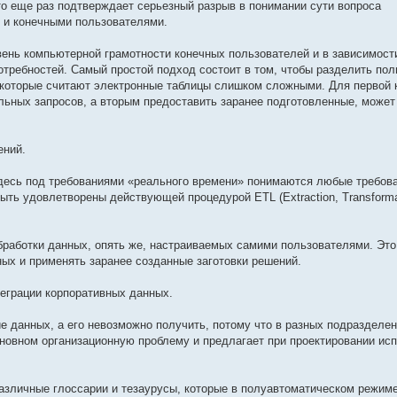
то еще раз подтверждает серьезный разрыв в понимании сути вопроса
 и конечными пользователями.
ень компьютерной грамотности конечных пользователей и в зависимости
отребностей. Самый простой подход состоит в том, чтобы разделить по
е, которые считают электронные таблицы слишком сложными. Для первой 
ьных запросов, а вторым предоставить заранее подготовленные, может
ений.
десь под требованиями «реального времени» понимаются любые требова
ыть удовлетворены действующей процедурой ETL (Extraction, Transforma
бработки данных, опять же, настраиваемых самими пользователями. Это
х и применять заранее созданные заготовки решений.
теграции корпоративных данных.
е данных, а его невозможно получить, потому что в разных подразделе
сновном организационную проблему и предлагает при проектировании ис
азличные глоссарии и тезаурусы, которые в полуавтоматическом режим