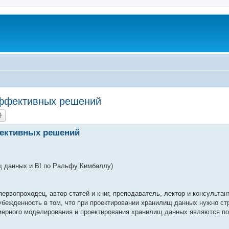
эффективных решений
ективных решений
ищ данных и BI по Ральфу Кимбаллу)
ервопроходец, автор статей и книг, преподаватель, лектор и консультан
убежденность в том, что при проектировании хранилищ данных нужно ст
гомерного моделирования и проектирования хранилищ данных являются п