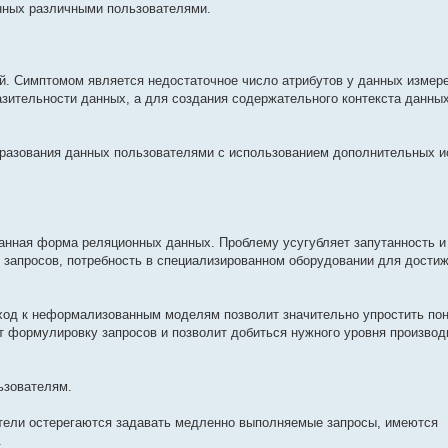
нных различными пользователями.
й. Симптомом является недостаточное число атрибутов у данных измер
зительности данных, а для создания содержательного контекста данны
разования данных пользователями с использованием дополнительных и
анная форма реляционных данных. Проблему усугубляет запутанность и
 запросов, потребность в специализированном оборудовании для дости
еход к неформализованным моделям позволит значительно упростить по
т формулировку запросов и позволит добиться нужного уровня производ
ьзователям.
атели остерегаются задавать медленно выполняемые запросы, имеются
.