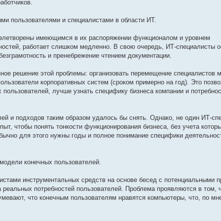
аботчиков.
ыми пользователями и специалистами в области ИТ.
довлетворены имеющимся в их распоряжении функционалом и уровнем
ностей, работает слишком медленно. В свою очередь, ИТ-специалисты 
безграмотность и пренебрежение чтением документации.
нное решение этой проблемы: организовать перемещение специалистов 
пользователи корпоративных систем (сроком примерно на год). Это позв
х пользователей, лучше узнать специфику бизнеса компании и потребнос
ей и подходов таким образом удалось бы снять. Однако, не один ИТ-сп
пыт, чтобы понять тонкости функционирования бизнеса, без учета котор
бычно для этого нужны годы и полное понимание специфики деятельнос
 модели конечных пользователей.
истами инструментальных средств на основе бесед с потенциальными 
 реальных потребностей пользователей. Проблема проявляются в том, ч
мевают, что конечным пользователям нравятся компьютеры, что, по мн