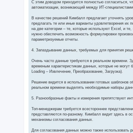
С этим доводом приходится полностью согласиться, ч
автоматизации, возникающий между ИТ-специалистами
В качестве решений Кимбалл предлагает уточнять уров
предлагать те или иные варианты удовлетворения их п
на две категории – те, которые используют Excel, и т
нужно обеспечить возможность формулировки произвол
параметризуемые отчеты.
4. Запаздывание данных, требуемых для принятия реш
Очень часто данные требуются в реальном времени. З
временым характеристикам данных, которые не могут б
Loading – Извлечение, Преобразование, Загрузка).
Решение видится в использовании готовых шаблонов о
реальном времени выделять необходимые наборы данны
5. Разнообразные факты и измерения препятствуют ин
Топ-менеджерам требуется всестороннее представлени
представляются по-разному. Кимбалл видит здесь в о
механизмы согласования данных.
Для согласования данных можно также использовать р