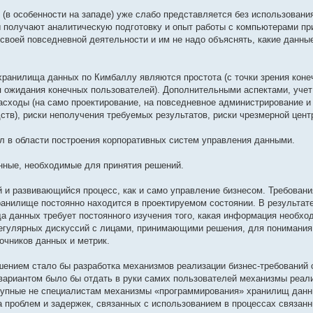
(в особенности на западе) уже слабо представляется без использовани
получают аналитическую подготовку и опыт работы с компьютерами пр
своей повседневной деятельности и им не надо объяснять, какие данны
ранилища данных по Кимбаллу являются простота (с точки зрения коне
 ожидания конечных пользователей). Дополнительными аспектами, учет
сходы (на само проектирование, на повседневное администрирование и т
ств), риски неполучения требуемых результатов, риски чрезмерной цент
 в области построения корпоративных систем управления данными.
нные, необходимые для принятия решений.
 и развивающийся процесс, как и само управление бизнесом. Требовани
ранилище постоянно находится в проектируемом состоянии. В результат
 данных требует постоянного изучения того, какая информация необхо
регулярных дискуссий с лицами, принимающими решения, для понимания
очников данных и метрик.
ением стало бы разработка механизмов реализации бизнес-требований 
ариантом было бы отдать в руки самих пользователей механизмы реал
оступные не специалистам механизмы «программирования» хранилищ данн
 проблем и задержек, связанных с использованием в процессах связанн