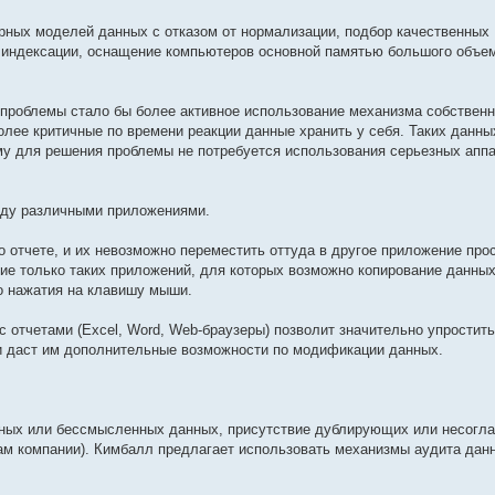
рных моделей данных с отказом от нормализации, подбор качественных
индексации, оснащение компьютеров основной памятью большого объе
роблемы стало бы более активное использование механизма собствен
лее критичные по времени реакции данные хранить у себя. Таких данны
му для решения проблемы не потребуется использования серьезных апп
жду различными приложениями.
 отчете, и их невозможно переместить оттуда в другое приложение про
ие только таких приложений, для которых возможно копирование данных
о нажатия на клавишу мыши.
отчетами (Excel, Word, Web-браузеры) позволит значительно упростить
и даст им дополнительные возможности по модификации данных.
ных или бессмысленных данных, присутствие дублирующих или несогл
икам компании). Кимбалл предлагает использовать механизмы аудита дан