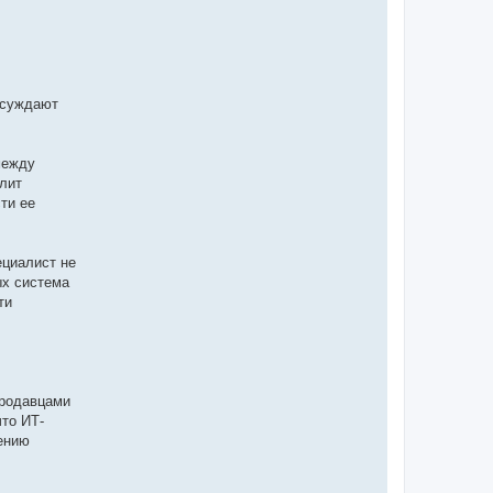
осуждают
между
олит
ти ее
ециалист не
ых система
ти
продавцами
то ИТ-
ению