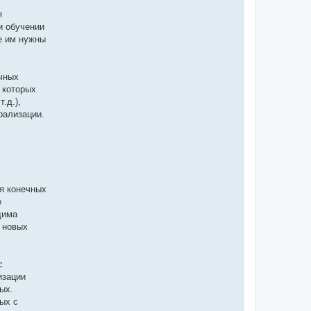
я
и обучении
е им нужны
чных
 которых
.д.),
рализации.
я конечных
е
дима
 новых
с
изации
ых.
ых с