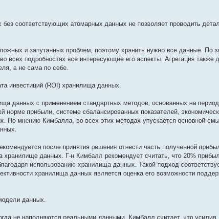
х без соответствующих атомарных данных не позволяет проводить дета
ложных и запутанных проблем, поэтому хранить нужно все данные. По з
во всех подробностях все интересующие его аспекты. Агрегация также 
ля, а не сама по себе.
ата инвестиций (ROI) хранилища данных.
лища данных с применением стандартных методов, основанных на перио
ей норме прибыли, системе сбалансированных показателей, экономичес
х. По мнению Кимбалла, во всех этих методах упускается основной см
анных.
комендуется после принятия решения отнести часть полученной прибыл
а хранилище данных. Г-н Кимбалл рекомендует считать, что 20% прибыл
благодаря использованию хранилища данных. Такой подход соответствуе
ктивности хранилища данных является оценка его возможности подде
 модели данных.
огда не наполняются реальными данными. Кимбалл считает, что усилия,