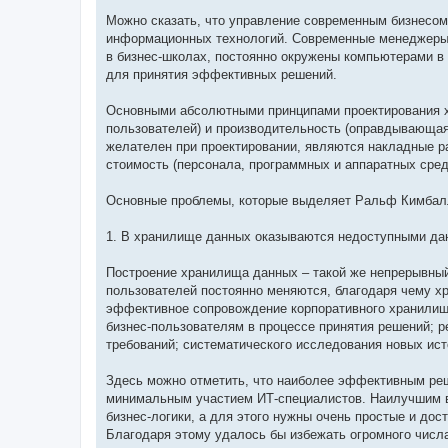
Можно сказать, что управление современным бизнесом 
информационных технологий. Современные менеджеры 
в бизнес-школах, постоянно окружены компьютерами в 
для принятия эффективных решений.
Основными абсолютными принципами проектирования х
пользователей) и производительность (оправдывающая
желателен при проектировании, являются накладные ра
стоимость (персонала, программных и аппаратных сред
Основные проблемы, которые выделяет Ральф Кимбалл
1. В хранилище данных оказываются недоступными да
Построение хранилища данных – такой же непрерывный
пользователей постоянно меняются, благодаря чему х
эффективное сопровождение корпоративного хранилища
бизнес-пользователям в процессе принятия решений; 
требований; систематического исследования новых ист
Здесь можно отметить, что наиболее эффективным реш
минимальным участием ИТ-специалистов. Наилучшим в
бизнес-логики, а для этого нужны очень простые и д
Благодаря этому удалось бы избежать огромного числа