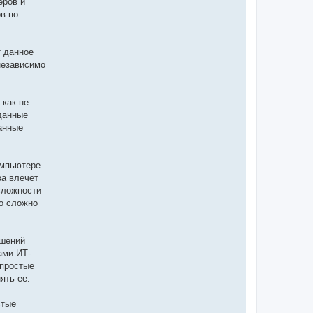
еров и
в по
т данное
независимо
 как не
данные
анные
омпьютере
ва влечет
сложности
о сложно
ошений
ами ИТ-
епростые
ять ее.
стые