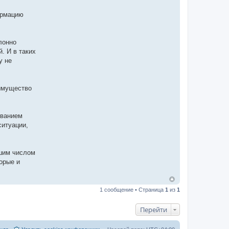
ормацию
лонно
. И в таких
у не
еимущество
ованием
ситуации,
ьшим числом
орые и
1 сообщение • Страница
1
из
1
Перейти