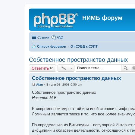
НИМБ форум
Ссылки
FAQ
Список форумов
От СУБД к СУПТ
Собственное пространство данных
Ответить
Собственное пространство данных
Alan
»
Вт апр 08, 2008 9:50 am
С
о
Собственное пространство данных
о
Никитин М.В.
б
щ
е
В современном мире в той или иной степени с информ
н
и
Логичным является также и то, что все более значиму
е
По определению из Википедии – популярной Интернет-эн
дисциплин и областей деятельности, относящихся к т