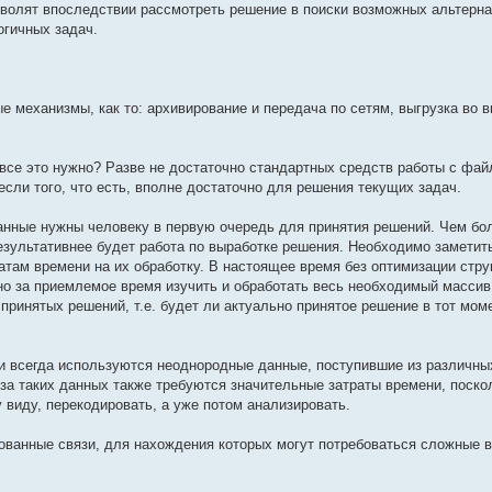
волят впоследствии рассмотреть решение в поиски возможных альтерна
огичных задач.
 механизмы, как то: архивирование и передача по сетям, выгрузка во 
 все это нужно? Разве не достаточно стандартных средств работы с фай
если того, что есть, вполне достаточно для решения текущих задач.
анные нужны человеку в первую очередь для принятия решений. Чем бо
езультативнее будет работа по выработке решения. Необходимо заметить
там времени на их обработку. В настоящее время без оптимизации стру
о за приемлемое время изучить и обработать весь необходимый массив
принятых решений, т.е. будет ли актуально принятое решение в тот мом
ки всегда используются неоднородные данные, поступившие из различны
за таких данных также требуются значительные затраты времени, поско
виду, перекодировать, а уже потом анализировать.
ванные связи, для нахождения которых могут потребоваться сложные 