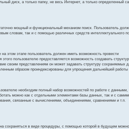
ьный диск, а только папку, не весь Интернет, а только определенный са
статочно мощный и функциональный механизм поиск. Пользователь долж
чевым словам, так и с помощью различных средств интеллектуального по
 на этом этапе пользователь должен иметь возможность провести
 этого пользователю предоставляется возможность создавать структу
твие своим представлениям он может задавать структуру сохраняемых д
еленным образом проиндексированы для упрощения дальнейшей работы 
ьзователю необходим полный набор возможностей по работе с данными,
аботать можно как с отдельными элементами базы данных, так и с самим
вания, связанные с вычислениями, объединениями, сравнениями и т.п.
на сохраняться в виде процедуры, с помощью которой в будущем можн