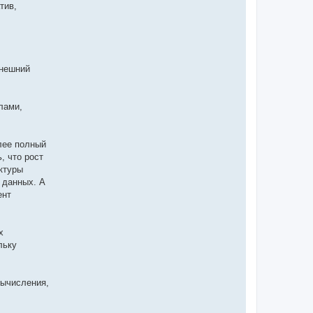
тив,
внешний
лами,
лее полный
, что рост
ктуры
 данных. А
ент
х
льку
вычисления,