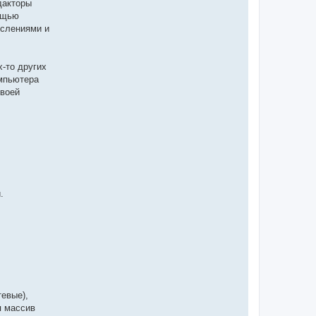
дакторы
мощью
ислениями и
-то других
омпьютера
своей
.
евые),
я массив