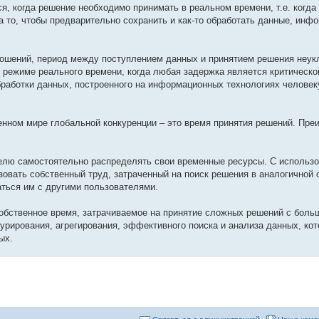
, когда решение необходимо принимать в реальном времени, т.е. когда
а то, чтобы предварительно сохранить и как-то обработать данные, инф
ношений, период между поступлением данных и принятием решения неук
 режиме реального времени, когда любая задержка является критической
работки данных, построенного на информационных технологиях человек
менном мире глобальной конкуренции – это время принятия решений. Пр
елю самостоятельно распределять свои временные ресурсы. С использ
овать собственный труд, затраченный на поиск решения в аналогичной 
аться им с другими пользователями.
обственное время, затрачиваемое на принятие сложных решений с бол
урирования, агрегирования, эффективного поиска и анализа данных, кот
ых.