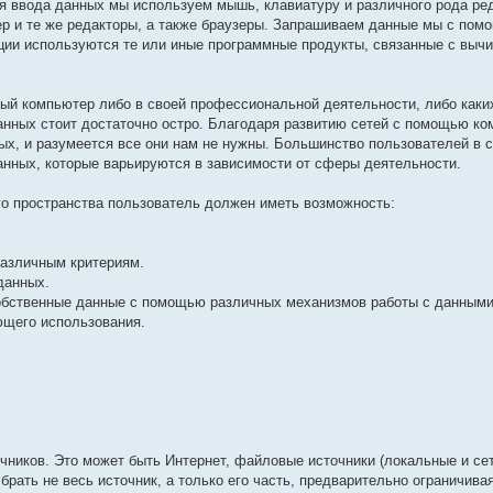
ля ввода данных мы используем мышь, клавиатуру и различного рода ре
тер и те же редакторы, а также браузеры. Запрашиваем данные мы с по
ации используются те или иные программные продукты, связанные с выч
ый компьютер либо в своей профессиональной деятельности, либо каких
данных стоит достаточно остро. Благодаря развитию сетей с помощью к
х, и разумеется все они нам не нужны. Большинство пользователей в 
анных, которые варьируются в зависимости от сферы деятельности.
го пространства пользователь должен иметь возможность:
различным критериям.
данных.
собственные данные с помощью различных механизмов работы с данными
ющего использования.
ников. Это может быть Интернет, файловые источники (локальные и сет
брать не весь источник, а только его часть, предварительно ограничива