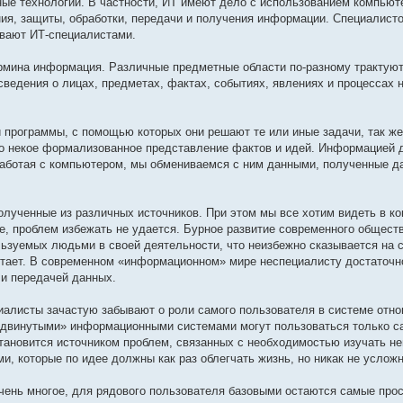
е технологии. В частности, ИТ имеют дело с использованием компьют
ия, защиты, обработки, передачи и получения информации. Специалисто
ывают ИТ-специалистами.
рмина информация. Различные предметные области по-разному трактую
сведения о лицах, предметах, фактах, событиях, явлениях и процессах 
программы, с помощью которых они решают те или иные задачи, так же
то некое формализованное представление фактов и идей. Информацией 
 Работая с компьютером, мы обмениваемся с ним данными, полученные д
олученные из различных источников. При этом мы все хотим видеть в к
ее, проблем избежать не удается. Бурное развитие современного общест
льзуемых людьми в своей деятельности, что неизбежно сказывается на 
стает. В современном «информационном» мире неспециалисту достаточн
 и передачей данных.
циалисты зачастую забывают о роли самого пользователя в системе отн
родвинутыми» информационными системами могут пользоваться только с
тановится источником проблем, связанных с необходимостью изучать н
 которые по идее должны как раз облегчать жизнь, но никак не усложн
чень многое, для рядового пользователя базовыми остаются самые про