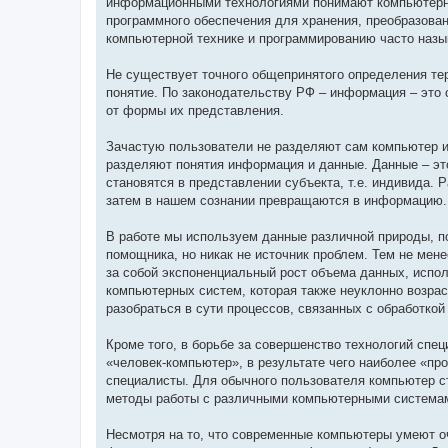
информационными технологиями понимают компьютерны
программного обеспечения для хранения, преобразован
компьютерной технике и программированию часто наз
Не существует точного общепринятого определения те
понятие. По законодательству РФ – информация – это 
от формы их представления.
Зачастую пользователи не разделяют сам компьютер и 
разделяют понятия информация и данные. Данные – э
становятся в представлении субъекта, т.е. индивида.
затем в нашем сознании превращаются в информацию.
В работе мы используем данные различной природы, п
помощника, но никак не источник проблем. Тем не мен
за собой экспоненциальный рост объема данных, испо
компьютерных систем, которая также неуклонно возра
разобраться в сути процессов, связанных с обработкой
Кроме того, в борьбе за совершенство технологий спе
«человек-компьютер», в результате чего наиболее «п
специалисты. Для обычного пользователя компьютер с
методы работы с различными компьютерными системами,
Несмотря на то, что современные компьютеры умеют о