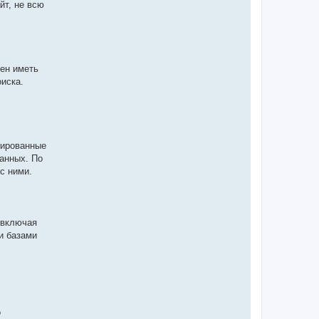
йт, не всю
ен иметь
иска.
рированные
анных. По
с ними.
 включая
и базами
о