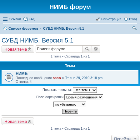
НИМБ форум
Ссылки
FAQ
Регистрация
Вход
Список форумов
СУБД НИМБ. Версия 5.1
ои
СУБД НИМБ. Версия 5.1
ск
Новая тема
1 тема • Страница
1
из
1
Темы
НИМБ
Последнее сообщение
sano
«
Пт янв 29, 2010 3:18 pm
Ответы:
4
Показать темы за:
Поле сортировки
Новая тема
1 тема • Страница
1
из
1
Перейти