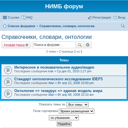
НИМБ форум
Ссылки
FAQ
Регистрация
Вход
Список форумов
Справочники, словари, онтологии
ои
Справочники, словари, онтологии
ск
Новая тема
3 темы • Страница
1
из
1
Темы
Интересное и познавательное аудио/видео
Последнее сообщение
kak
«
Ср дек 01, 2010 2:27 pm
Стандарт онтологического исследования IDEF5
Последнее сообщение
Alan
«
Вт апр 22, 2008 10:00 pm
Онтология => тезаурус => единая модель мира
Последнее сообщение
Alan
«
Вт апр 08, 2008 10:10 am
Показать темы за:
Поле сортировки