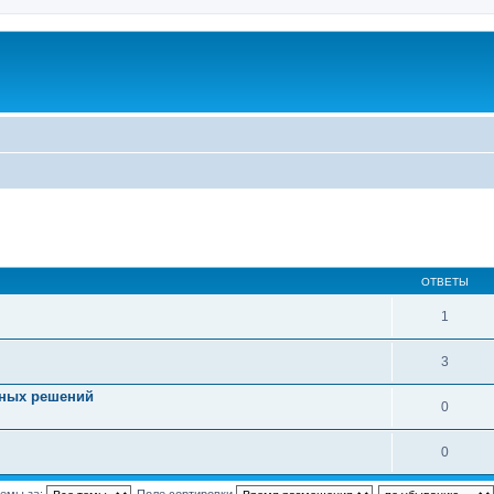
ОТВЕТЫ
1
3
вных решений
0
0
темы за:
Поле сортировки