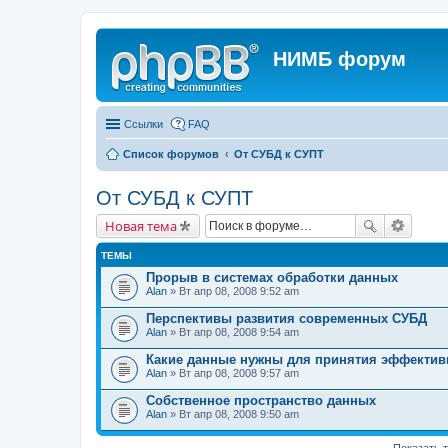
НИМБ форум
Ссылки
FAQ
Список форумов
От СУБД к СУПТ
От СУБД к СУПТ
Новая тема
ТЕМЫ
Прорыв в системах обработки данных
Alan
» Вт апр 08, 2008 9:52 am
Перспективы развития современных СУБД
Alan
» Вт апр 08, 2008 9:54 am
Какие данные нужны для принятия эффекти
Alan
» Вт апр 08, 2008 9:57 am
Собственное пространство данных
Alan
» Вт апр 08, 2008 9:50 am
Показать 