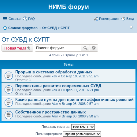
НИМБ форум
Ссылки
FAQ
Регистрация
Вход
Список форумов
От СУБД к СУПТ
ои
От СУБД к СУПТ
ск
Новая тема
4 темы • Страница
1
из
1
Темы
Прорыв в системах обработки данных
Последнее сообщение
kak
«
Сб мар 19, 2011 9:51 am
Ответы:
1
Перспективы развития современных СУБД
Последнее сообщение
kak
«
Пн фев 21, 2011 6:21 pm
Ответы:
3
Какие данные нужны для принятия эффективных решений
Последнее сообщение
Alan
«
Вт апр 08, 2008 9:57 am
Собственное пространство данных
Последнее сообщение
Alan
«
Вт апр 08, 2008 9:50 am
Показать темы за:
Поле сортировки