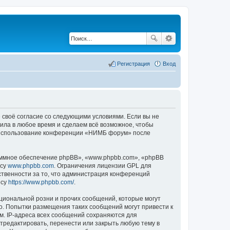
Регистрация
Вход
 своё согласие со следующими условиями. Если вы не
ила в любое время и сделаем всё возможное, чтобы
ак использование конференции «НИМБ форум» после
ммное обеспечение phpBB», «www.phpbb.com», «phpBB
есу
www.phpbb.com
. Ограничения лицензии GPL для
ственности за то, что администрация конференций
есу
https://www.phpbb.com/
.
циональной розни и прочих сообщений, которые могут
. Попытки размещения таких сообщений могут привести к
м. IP-адреса всех сообщений сохраняются для
тредактировать, перенести или закрыть любую тему в