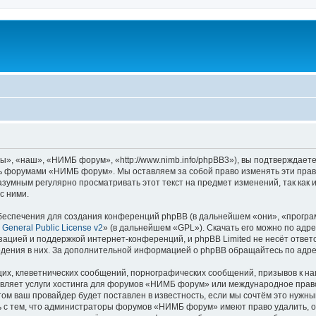
 «наш», «НИМБ форум», «http://www.nimb.info/phpBB3»), вы подтверждаете
есь форумами «НИМБ форум». Мы оставляем за собой право изменять эти прав
разумным регулярно просматривать этот текст на предмет изменений, так к
с ними.
еспечения для создания конференций phpBB (в дальнейшем «они», «програ
General Public License v2
» (в дальнейшем «GPL»). Скачать его можно по адр
зацией и поддержкой интернет-конференций, и phpBB Limited не несёт ответ
ведения в них. За дополнительной информацией о phpBB обращайтесь по адр
их, клеветнических сообщений, порнографических сообщений, призывов к на
авляет услуги хостинга для форумов «НИМБ форум» или международное право
м ваш провайдер будет поставлен в известность, если мы сочтём это нужны
 с тем, что администраторы форумов «НИМБ форум» имеют право удалить, о