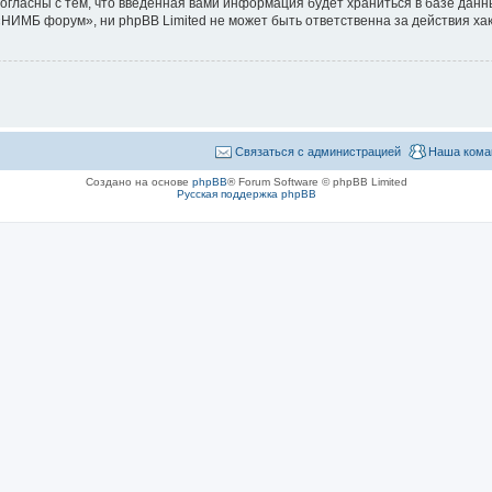
согласны с тем, что введённая вами информация будет храниться в базе дан
ИМБ форум», ни phpBB Limited не может быть ответственна за действия хак
Связаться с администрацией
Наша кома
Создано на основе
phpBB
® Forum Software © phpBB Limited
Русская поддержка phpBB