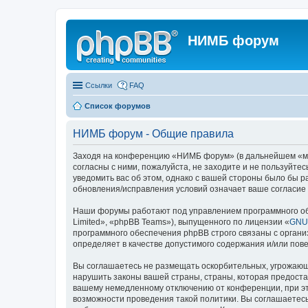
НИМБ форум
Ссылки
FAQ
Список форумов
НИМБ форум - Общие правила
Заходя на конференцию «НИМБ форум» (в дальнейшем «мы»,
согласны с ними, пожалуйста, не заходите и не пользуйт
уведомить вас об этом, однако с вашей стороны было бы 
обновления/исправления условий означает ваше согласие 
Наши форумы работают под управлением программного об
Limited», «phpBB Teams»), выпущенного по лицензии «
GNU 
программного обеспечения phpBB строго связаны с органи
определяет в качестве допустимого содержания и/или по
Вы соглашаетесь не размещать оскорбительных, угрожающ
нарушить законы вашей страны, страны, которая предост
вашему немедленному отключению от конференции, при это
возможности проведения такой политики. Вы соглашаетесь