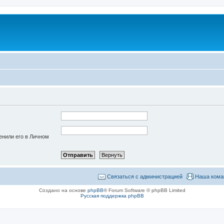
енили его в Личном
Связаться с администрацией
Наша кома
Создано на основе
phpBB
® Forum Software © phpBB Limited
Русская поддержка phpBB