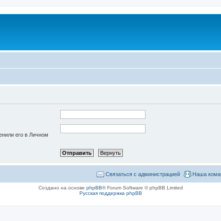
енили его в Личном
Связаться с администрацией
Наша кома
Создано на основе
phpBB
® Forum Software © phpBB Limited
Русская поддержка phpBB