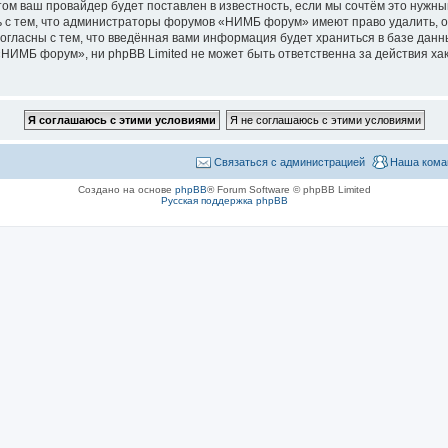
м ваш провайдер будет поставлен в известность, если мы сочтём это нужны
 с тем, что администраторы форумов «НИМБ форум» имеют право удалить, о
согласны с тем, что введённая вами информация будет храниться в базе дан
ИМБ форум», ни phpBB Limited не может быть ответственна за действия хак
Связаться с администрацией
Наша кома
Создано на основе
phpBB
® Forum Software © phpBB Limited
Русская поддержка phpBB