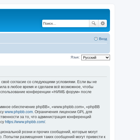
Вход
Язык:
 своё согласие со следующими условиями. Если вы не
ила в любое время и сделаем всё возможное, чтобы
ак использование конференции «НИМБ форум» после
ммное обеспечение phpBB», «www.phpbb.com», «phpBB
есу
www.phpbb.com
. Ограничения лицензии GPL для
ственности за то, что администрация конференций
есу
https://www.phpbb.com/
.
циональной розни и прочих сообщений, которые могут
. Попытки размещения таких сообщений могут привести к