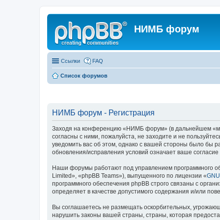
НИМБ форум
Ссылки
FAQ
Список форумов
НИМБ форум - Регистрация
Заходя на конференцию «НИМБ форум» (в дальнейшем «мы»,
согласны с ними, пожалуйста, не заходите и не пользуйт
уведомить вас об этом, однако с вашей стороны было бы 
обновления/исправления условий означает ваше согласие 
Наши форумы работают под управлением программного об
Limited», «phpBB Teams»), выпущенного по лицензии «
GNU 
программного обеспечения phpBB строго связаны с органи
определяет в качестве допустимого содержания и/или по
Вы соглашаетесь не размещать оскорбительных, угрожающ
нарушить законы вашей страны, страны, которая предост