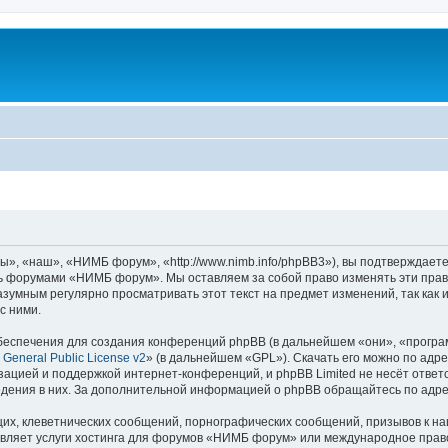
 «наш», «НИМБ форум», «http://www.nimb.info/phpBB3»), вы подтверждаете
есь форумами «НИМБ форум». Мы оставляем за собой право изменять эти прав
разумным регулярно просматривать этот текст на предмет изменений, так к
с ними.
еспечения для создания конференций phpBB (в дальнейшем «они», «програ
General Public License v2
» (в дальнейшем «GPL»). Скачать его можно по адр
зацией и поддержкой интернет-конференций, и phpBB Limited не несёт ответ
ведения в них. За дополнительной информацией о phpBB обращайтесь по адр
их, клеветнических сообщений, порнографических сообщений, призывов к на
авляет услуги хостинга для форумов «НИМБ форум» или международное право