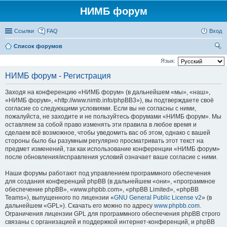
НИМБ форум
Ссылки
FAQ
Вход
Список форумов
ои
Язык:
ск
НИМБ форум - Регистрация
Заходя на конференцию «НИМБ форум» (в дальнейшем «мы», «наш»,
«НИМБ форум», «http://www.nimb.info/phpBB3»), вы подтверждаете своё
согласие со следующими условиями. Если вы не согласны с ними,
пожалуйста, не заходите и не пользуйтесь форумами «НИМБ форум». Мы
оставляем за собой право изменять эти правила в любое время и
сделаем всё возможное, чтобы уведомить вас об этом, однако с вашей
стороны было бы разумным регулярно просматривать этот текст на
предмет изменений, так как использование конференции «НИМБ форум»
после обновления/исправления условий означает ваше согласие с ними.
Наши форумы работают под управлением программного обеспечения
для создания конференций phpBB (в дальнейшем «они», «программное
обеспечение phpBB», «www.phpbb.com», «phpBB Limited», «phpBB
Teams»), выпущенного по лицензии «
GNU General Public License v2
» (в
дальнейшем «GPL»). Скачать его можно по адресу
www.phpbb.com
.
Ограничения лицензии GPL для программного обеспечения phpBB строго
связаны с организацией и поддержкой интернет-конференций, и phpBB