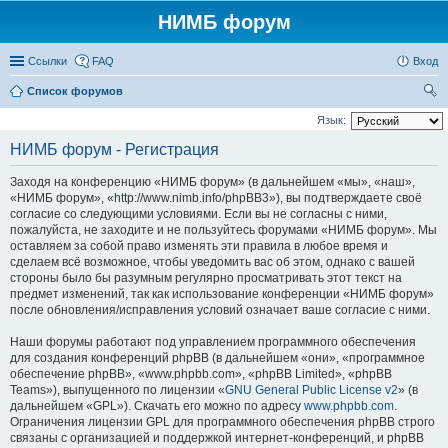
НИМБ форум
Ссылки
FAQ
Вход
Список форумов
ои
Язык:
ск
НИМБ форум - Регистрация
Заходя на конференцию «НИМБ форум» (в дальнейшем «мы», «наш»,
«НИМБ форум», «http://www.nimb.info/phpBB3»), вы подтверждаете своё
согласие со следующими условиями. Если вы не согласны с ними,
пожалуйста, не заходите и не пользуйтесь форумами «НИМБ форум». Мы
оставляем за собой право изменять эти правила в любое время и
сделаем всё возможное, чтобы уведомить вас об этом, однако с вашей
стороны было бы разумным регулярно просматривать этот текст на
предмет изменений, так как использование конференции «НИМБ форум»
после обновления/исправления условий означает ваше согласие с ними.
Наши форумы работают под управлением программного обеспечения
для создания конференций phpBB (в дальнейшем «они», «программное
обеспечение phpBB», «www.phpbb.com», «phpBB Limited», «phpBB
Teams»), выпущенного по лицензии «
GNU General Public License v2
» (в
дальнейшем «GPL»). Скачать его можно по адресу
www.phpbb.com
.
Ограничения лицензии GPL для программного обеспечения phpBB строго
связаны с организацией и поддержкой интернет-конференций, и phpBB