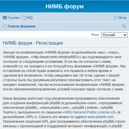
НИМБ форум
Ссылки
FAQ
Вход
Список форумов
ои
Язык:
ск
НИМБ форум - Регистрация
Заходя на конференцию «НИМБ форум» (в дальнейшем «мы», «наш»,
«НИМБ форум», «http://www.nimb.info/phpBB3»), вы подтверждаете своё
согласие со следующими условиями. Если вы не согласны с ними,
пожалуйста, не заходите и не пользуйтесь форумами «НИМБ форум». Мы
оставляем за собой право изменять эти правила в любое время и
сделаем всё возможное, чтобы уведомить вас об этом, однако с вашей
стороны было бы разумным регулярно просматривать этот текст на
предмет изменений, так как использование конференции «НИМБ форум»
после обновления/исправления условий означает ваше согласие с ними.
Наши форумы работают под управлением программного обеспечения
для создания конференций phpBB (в дальнейшем «они», «программное
обеспечение phpBB», «www.phpbb.com», «phpBB Limited», «phpBB
Teams»), выпущенного по лицензии «
GNU General Public License v2
» (в
дальнейшем «GPL»). Скачать его можно по адресу
www.phpbb.com
.
Ограничения лицензии GPL для программного обеспечения phpBB строго
связаны с организацией и поддержкой интернет-конференций, и phpBB