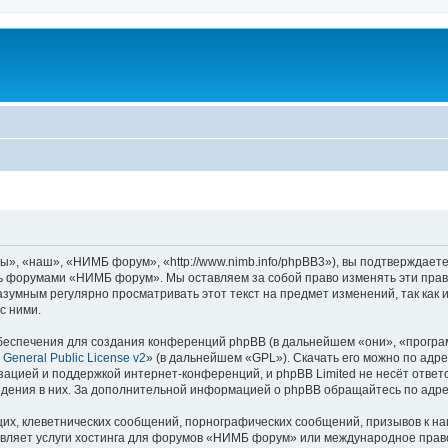
 «наш», «НИМБ форум», «http://www.nimb.info/phpBB3»), вы подтверждаете
есь форумами «НИМБ форум». Мы оставляем за собой право изменять эти прав
разумным регулярно просматривать этот текст на предмет изменений, так к
с ними.
еспечения для создания конференций phpBB (в дальнейшем «они», «програ
General Public License v2
» (в дальнейшем «GPL»). Скачать его можно по адр
зацией и поддержкой интернет-конференций, и phpBB Limited не несёт ответ
ведения в них. За дополнительной информацией о phpBB обращайтесь по адр
их, клеветнических сообщений, порнографических сообщений, призывов к на
авляет услуги хостинга для форумов «НИМБ форум» или международное право