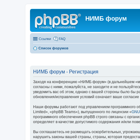
НИМБ форум
Ссылки
FAQ
Список форумов
НИМБ форум - Регистрация
Заходя на конференцию «НИМБ форум» (в дальнейшем «мы»,
согласны с ними, пожалуйста, не заходите и не пользуйт
уведомить вас об этом, однако с вашей стороны было бы 
обновления/исправления условий означает ваше согласие 
Наши форумы работают под управлением программного об
Limited», «phpBB Teams»), выпущенного по лицензии «
GNU 
программного обеспечения phpBB строго связаны с органи
определяет в качестве допустимого содержания и/или по
Вы соглашаетесь не размещать оскорбительных, угрожающ
нарушить законы вашей страны, страны, которая предост