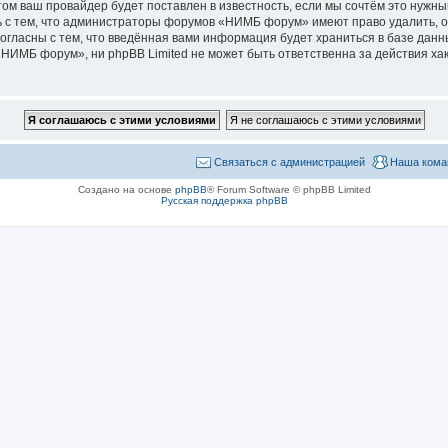
м ваш провайдер будет поставлен в известность, если мы сочтём это нужны
 с тем, что администраторы форумов «НИМБ форум» имеют право удалить, о
согласны с тем, что введённая вами информация будет храниться в базе дан
ИМБ форум», ни phpBB Limited не может быть ответственна за действия хак
Связаться с администрацией
Наша кома
Создано на основе
phpBB
® Forum Software © phpBB Limited
Русская поддержка phpBB