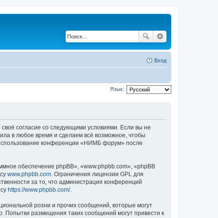
Вход
Язык:
 своё согласие со следующими условиями. Если вы не
ила в любое время и сделаем всё возможное, чтобы
ак использование конференции «НИМБ форум» после
ммное обеспечение phpBB», «www.phpbb.com», «phpBB
есу
www.phpbb.com
. Ограничения лицензии GPL для
ственности за то, что администрация конференций
есу
https://www.phpbb.com/
.
циональной розни и прочих сообщений, которые могут
. Попытки размещения таких сообщений могут привести к