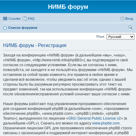
НИМБ форум
Ссылки
FAQ
Вход
Список форумов
ои
Язык:
ск
НИМБ форум - Регистрация
Заходя на конференцию «НИМБ форум» (в дальнейшем «мы», «наш»,
«НИМБ форум», «http://www.nimb.info/phpBB3»), вы подтверждаете своё
согласие со следующими условиями. Если вы не согласны с ними,
пожалуйста, не заходите и не пользуйтесь форумами «НИМБ форум». Мы
оставляем за собой право изменять эти правила в любое время и
сделаем всё возможное, чтобы уведомить вас об этом, однако с вашей
стороны было бы разумным регулярно просматривать этот текст на
предмет изменений, так как использование конференции «НИМБ форум»
после обновления/исправления условий означает ваше согласие с ними.
Наши форумы работают под управлением программного обеспечения
для создания конференций phpBB (в дальнейшем «они», «программное
обеспечение phpBB», «www.phpbb.com», «phpBB Limited», «phpBB
Teams»), выпущенного по лицензии «
GNU General Public License v2
» (в
дальнейшем «GPL»). Скачать его можно по адресу
www.phpbb.com
.
Ограничения лицензии GPL для программного обеспечения phpBB строго
связаны с организацией и поддержкой интернет-конференций, и phpBB