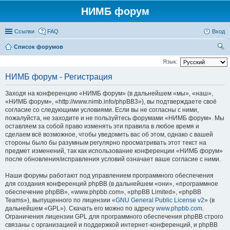
НИМБ форум
Ссылки
FAQ
Вход
Список форумов
ои
Язык:
ск
НИМБ форум - Регистрация
Заходя на конференцию «НИМБ форум» (в дальнейшем «мы», «наш»,
«НИМБ форум», «http://www.nimb.info/phpBB3»), вы подтверждаете своё
согласие со следующими условиями. Если вы не согласны с ними,
пожалуйста, не заходите и не пользуйтесь форумами «НИМБ форум». Мы
оставляем за собой право изменять эти правила в любое время и
сделаем всё возможное, чтобы уведомить вас об этом, однако с вашей
стороны было бы разумным регулярно просматривать этот текст на
предмет изменений, так как использование конференции «НИМБ форум»
после обновления/исправления условий означает ваше согласие с ними.
Наши форумы работают под управлением программного обеспечения
для создания конференций phpBB (в дальнейшем «они», «программное
обеспечение phpBB», «www.phpbb.com», «phpBB Limited», «phpBB
Teams»), выпущенного по лицензии «
GNU General Public License v2
» (в
дальнейшем «GPL»). Скачать его можно по адресу
www.phpbb.com
.
Ограничения лицензии GPL для программного обеспечения phpBB строго
связаны с организацией и поддержкой интернет-конференций, и phpBB