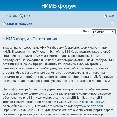
НИМБ форум
Ссылки
FAQ
Вход
Список форумов
ои
Язык:
ск
НИМБ форум - Регистрация
Заходя на конференцию «НИМБ форум» (в дальнейшем «мы», «наш»,
«НИМБ форум», «http://www.nimb.info/phpBB3»), вы подтверждаете своё
согласие со следующими условиями. Если вы не согласны с ними,
пожалуйста, не заходите и не пользуйтесь форумами «НИМБ форум». Мы
оставляем за собой право изменять эти правила в любое время и
сделаем всё возможное, чтобы уведомить вас об этом, однако с вашей
стороны было бы разумным регулярно просматривать этот текст на
предмет изменений, так как использование конференции «НИМБ форум»
после обновления/исправления условий означает ваше согласие с ними.
Наши форумы работают под управлением программного обеспечения
для создания конференций phpBB (в дальнейшем «они», «программное
обеспечение phpBB», «www.phpbb.com», «phpBB Limited», «phpBB
Teams»), выпущенного по лицензии «
GNU General Public License v2
» (в
дальнейшем «GPL»). Скачать его можно по адресу
www.phpbb.com
.
Ограничения лицензии GPL для программного обеспечения phpBB строго
связаны с организацией и поддержкой интернет-конференций, и phpBB