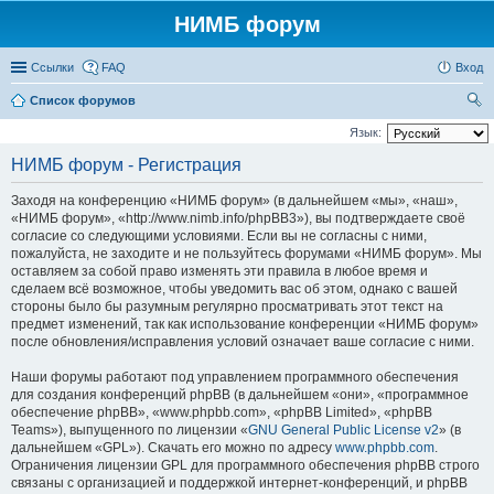
НИМБ форум
Ссылки
FAQ
Вход
Список форумов
ои
Язык:
ск
НИМБ форум - Регистрация
Заходя на конференцию «НИМБ форум» (в дальнейшем «мы», «наш»,
«НИМБ форум», «http://www.nimb.info/phpBB3»), вы подтверждаете своё
согласие со следующими условиями. Если вы не согласны с ними,
пожалуйста, не заходите и не пользуйтесь форумами «НИМБ форум». Мы
оставляем за собой право изменять эти правила в любое время и
сделаем всё возможное, чтобы уведомить вас об этом, однако с вашей
стороны было бы разумным регулярно просматривать этот текст на
предмет изменений, так как использование конференции «НИМБ форум»
после обновления/исправления условий означает ваше согласие с ними.
Наши форумы работают под управлением программного обеспечения
для создания конференций phpBB (в дальнейшем «они», «программное
обеспечение phpBB», «www.phpbb.com», «phpBB Limited», «phpBB
Teams»), выпущенного по лицензии «
GNU General Public License v2
» (в
дальнейшем «GPL»). Скачать его можно по адресу
www.phpbb.com
.
Ограничения лицензии GPL для программного обеспечения phpBB строго
связаны с организацией и поддержкой интернет-конференций, и phpBB