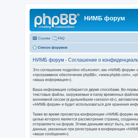
НИМБ форум
Ссылки
FAQ
Список форумов
НИМБ форум - Соглашение о конфиденциал
Это соглашение подробно объясняет, как «НИМБ форум» и 
«программное обеспечение phpBB», «www.phpbb.com», «ph
«ваша информация»).
Ваша информация собирается двумя способами. Во-первы
текстовые файлы, загружаемые в папку временных файлов 
анонимной сессии (в дальнейшем «session-id»), автомати
«НИМБ форум» и будет использоваться для хранения инфо
Также во время просмотра конференции «НИМБ форум» мы 
целью которого является рассмотрение страниц, создан
отправляете на форум. Этими данными могут быть, но не
данные, указанные при регистрации в конференции «НИМБ
«ваши сообщения»).