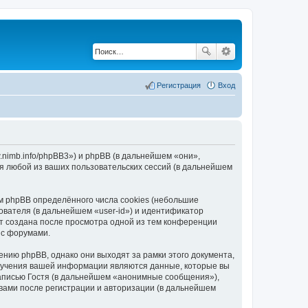
Регистрация
Вход
nimb.info/phpBB3») и phpBB (в дальнейшем «они»,
я любой из ваших пользовательских сессий (в дальнейшем
 phpBB определённого числа cookies (небольшие
ователя (в дальнейшем «user-id») и идентификатор
ет создана после просмотра одной из тем конференции
 с форумами.
ию phpBB, однако они выходят за рамки этого документа,
лучения вашей информации являются данные, которые вы
аписью Гостя (в дальнейшем «анонимные сообщения»),
вами после регистрации и авторизации (в дальнейшем