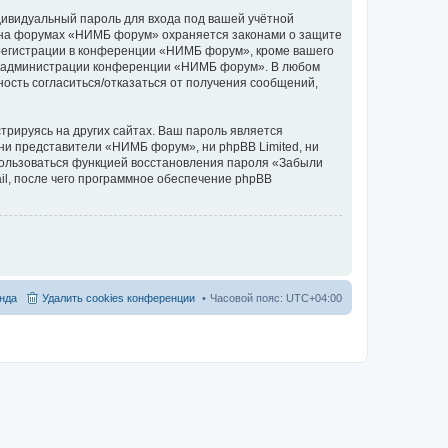
дивидуальный пароль для входа под вашей учётной
и на форумах «НИМБ форум» охраняется законами о защите
регистрации в конференции «НИМБ форум», кроме вашего
ение администрации конференции «НИМБ форум». В любом
ность согласиться/отказаться от получения сообщений,
рируясь на других сайтах. Ваш пароль является
 ни представители «НИМБ форум», ни phpBB Limited, ни
спользоваться функцией восстановления пароля «Забыли
l, после чего программное обеспечение phpBB
нда
Удалить cookies конференции
Часовой пояс:
UTC+04:00