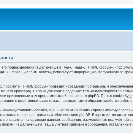
ьности
его подразделения (в дальнейшем «мы», «наш», «НИМБ форум», «http://www.
pBB Limited», «phpBB Teams») используют информацию, полученную во врем
х, просмотр «НИМБ форум» приведёт к созданию программным обеспечением
вашего браузера). Первые две cookie содержат только идентификатор польз
чески присвоенные вам программным обеспечением phpBB. Третья cookie буд
рмации о прочтённых вами темах, повышая таким образом удобство работы
можем установить cookies, внешние по отношению к программному обеспечен
ных исключительно программным обеспечением phpBB. Вторым источником по
 исчерпываются, следующие данные: сообщения, размещённые под учётной з
 форум» (в дальнейшем «ваша учётная запись») и сообщения, оставленные 