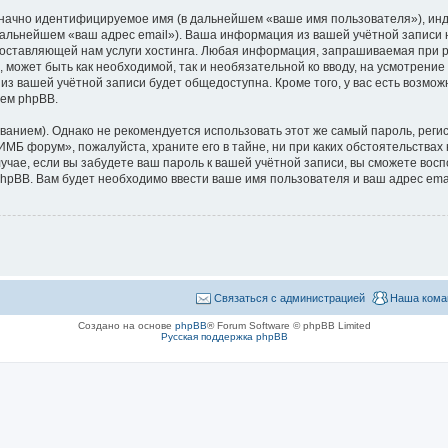
означно идентифицируемое имя (в дальнейшем «ваше имя пользователя»), ин
в дальнейшем «ваш адрес email»). Ваша информация из вашей учётной запис
оставляющей нам услуги хостинга. Любая информация, запрашиваемая при 
l, может быть как необходимой, так и необязательной ко вводу, на усмотр
 из вашей учётной записи будет общедоступна. Кроме того, у вас есть возмож
ем phpBB.
ием). Однако не рекомендуется использовать этот же самый пароль, регист
МБ форум», пожалуйста, храните его в тайне, ни при каких обстоятельствах
лучае, если вы забудете ваш пароль к вашей учётной записи, вы сможете во
pBB. Вам будет необходимо ввести ваше имя пользователя и ваш адрес emai
Связаться с администрацией
Наша кома
Создано на основе
phpBB
® Forum Software © phpBB Limited
Русская поддержка phpBB