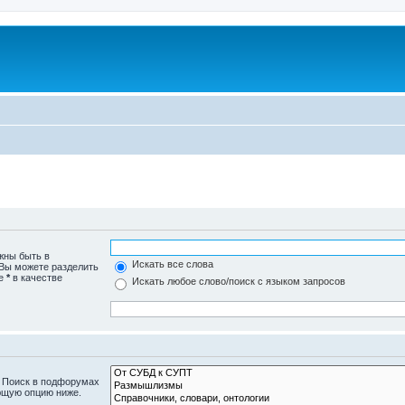
жны быть в
Искать все слова
 Вы можете разделить
те
*
в качестве
Искать любое слово/поиск с языком запросов
. Поиск в подфорумах
ющую опцию ниже.