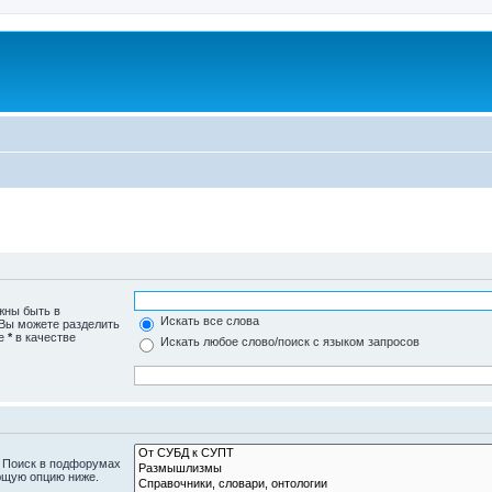
жны быть в
Искать все слова
 Вы можете разделить
те
*
в качестве
Искать любое слово/поиск с языком запросов
. Поиск в подфорумах
ющую опцию ниже.