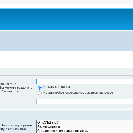
жны быть в
Искать все слова
 Вы можете разделить
те
*
в качестве
Искать любое слово/поиск с языком запросов
. Поиск в подфорумах
ющую опцию ниже.