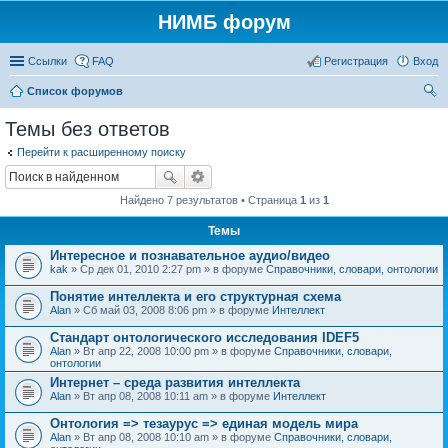
НИМБ форум
Ссылки
FAQ
Регистрация
Вход
Список форумов
ои
Темы без ответов
ск
Перейти к расширенному поиску
Найдено 7 результатов • Страница
1
из
1
Темы
Интересное и познавательное аудио/видео
kak
» Ср дек 01, 2010 2:27 pm » в форуме
Справочники, словари, онтологии
Понятие интеллекта и его структурная схема
Alan
» Сб май 03, 2008 8:06 pm » в форуме
Интеллект
Стандарт онтологического исследования IDEF5
Alan
» Вт апр 22, 2008 10:00 pm » в форуме
Справочники, словари,
онтологии
Интернет – среда развития интеллекта
Alan
» Вт апр 08, 2008 10:11 am » в форуме
Интеллект
Онтология => тезаурус => единая модель мира
Alan
» Вт апр 08, 2008 10:10 am » в форуме
Справочники, словари,