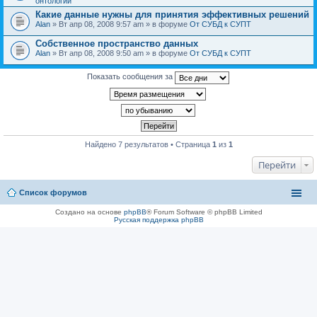
онтологии
Какие данные нужны для принятия эффективных решений
Alan
» Вт апр 08, 2008 9:57 am » в форуме
От СУБД к СУПТ
Собственное пространство данных
Alan
» Вт апр 08, 2008 9:50 am » в форуме
От СУБД к СУПТ
Показать сообщения за
Найдено 7 результатов • Страница
1
из
1
Перейти
Список форумов
Создано на основе
phpBB
® Forum Software © phpBB Limited
Русская поддержка phpBB