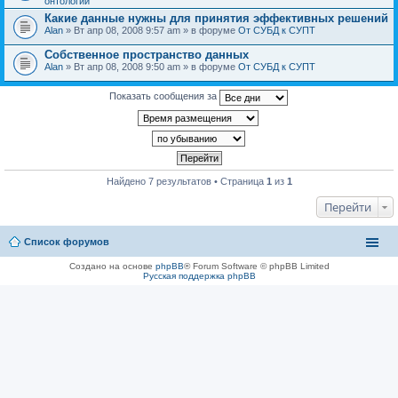
онтологии
Какие данные нужны для принятия эффективных решений
Alan
» Вт апр 08, 2008 9:57 am » в форуме
От СУБД к СУПТ
Собственное пространство данных
Alan
» Вт апр 08, 2008 9:50 am » в форуме
От СУБД к СУПТ
Показать сообщения за
Найдено 7 результатов • Страница
1
из
1
Перейти
Список форумов
Создано на основе
phpBB
® Forum Software © phpBB Limited
Русская поддержка phpBB