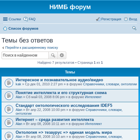
НИМБ форум
Ссылки
FAQ
Регистрация
Вход
Список форумов
ои
Темы без ответов
ск
Перейти к расширенному поиску
Найдено 7 результатов • Страница
1
из
1
Темы
Интересное и познавательное аудио/видео
kak
» Ср дек 01, 2010 2:27 pm » в форуме
Справочники, словари, онтологии
Понятие интеллекта и его структурная схема
Alan
» Сб май 03, 2008 8:06 pm » в форуме
Интеллект
Стандарт онтологического исследования IDEF5
Alan
» Вт апр 22, 2008 10:00 pm » в форуме
Справочники, словари,
онтологии
Интернет – среда развития интеллекта
Alan
» Вт апр 08, 2008 10:11 am » в форуме
Интеллект
Онтология => тезаурус => единая модель мира
Alan
» Вт апр 08, 2008 10:10 am » в форуме
Справочники, словари,