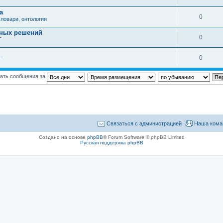
а
0
ловари, онтологии
вных решений
0
Т
0
Т
ать сообщения за
Связаться с администрацией
Наша кома
Создано на основе
phpBB
® Forum Software © phpBB Limited
Русская поддержка phpBB