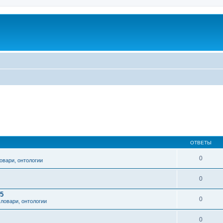
ОТВЕТЫ
0
овари, онтологии
0
5
0
ловари, онтологии
0