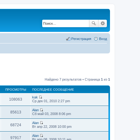
Регистрация
Вход
Найдено 7 результатов • Страница
1
из
1
ПРОСМОТРЫ
ПОСЛЕДНЕЕ СООБЩЕНИЕ
kak
108063
П
Ср дек 01, 2010 2:27 pm
е
р
Alan
е
85613
П
Сб май 03, 2008 8:06 pm
й
е
т
р
Alan
и
е
68724
П
Вт апр 22, 2008 10:00 pm
к
й
е
п
т
р
о
Alan
и
е
97917
с
П
Вт апр 08, 2008 10:11 am
к