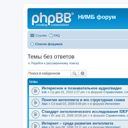
НИМБ форум
Ссылки
FAQ
Список форумов
Темы без ответов
Перейти к расширенному поиску
ТЕМЫ
Интересное и познавательное аудио/видео
kak
» Ср дек 01, 2010 2:27 pm » в форуме
Справочники, сл
Понятие интеллекта и его структурная схема
Alan
» Сб май 03, 2008 8:06 pm » в форуме
Интеллект
Стандарт онтологического исследования IDEF
Alan
» Вт апр 22, 2008 10:00 pm » в форуме
Справочники, с
Интернет – среда развития интеллекта
Alan
» Вт апр 08, 2008 10:11 am » в форуме
Интеллект