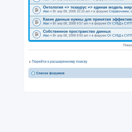
Онтология => тезаурус => единая модель мир
Alan
» Вт апр 08, 2008 10:10 am » в форуме
Справочники, с
Какие данные нужны для принятия эффекти
Alan
» Вт апр 08, 2008 9:57 am » в форуме
От СУБД к СУП
Собственное пространство данных
Alan
» Вт апр 08, 2008 9:50 am » в форуме
От СУБД к СУП
Показ
Перейти к расширенному поиску
Список форумов