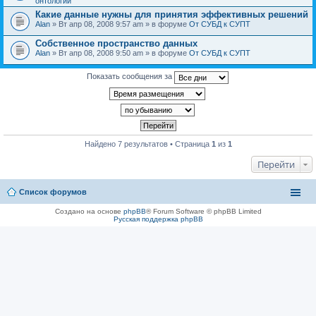
онтологии
Какие данные нужны для принятия эффективных решений
Alan
» Вт апр 08, 2008 9:57 am » в форуме
От СУБД к СУПТ
Собственное пространство данных
Alan
» Вт апр 08, 2008 9:50 am » в форуме
От СУБД к СУПТ
Показать сообщения за
Найдено 7 результатов • Страница
1
из
1
Перейти
Список форумов
Создано на основе
phpBB
® Forum Software © phpBB Limited
Русская поддержка phpBB