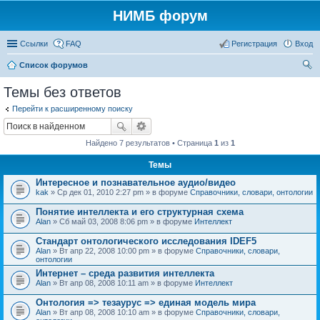
НИМБ форум
Ссылки
FAQ
Регистрация
Вход
Список форумов
ои
Темы без ответов
ск
Перейти к расширенному поиску
Найдено 7 результатов • Страница
1
из
1
Темы
Интересное и познавательное аудио/видео
kak
» Ср дек 01, 2010 2:27 pm » в форуме
Справочники, словари, онтологии
Понятие интеллекта и его структурная схема
Alan
» Сб май 03, 2008 8:06 pm » в форуме
Интеллект
Стандарт онтологического исследования IDEF5
Alan
» Вт апр 22, 2008 10:00 pm » в форуме
Справочники, словари,
онтологии
Интернет – среда развития интеллекта
Alan
» Вт апр 08, 2008 10:11 am » в форуме
Интеллект
Онтология => тезаурус => единая модель мира
Alan
» Вт апр 08, 2008 10:10 am » в форуме
Справочники, словари,