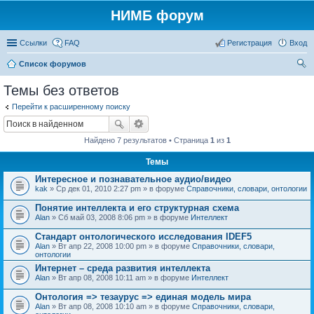
НИМБ форум
Ссылки
FAQ
Регистрация
Вход
Список форумов
ои
Темы без ответов
ск
Перейти к расширенному поиску
Найдено 7 результатов • Страница
1
из
1
Темы
Интересное и познавательное аудио/видео
kak
» Ср дек 01, 2010 2:27 pm » в форуме
Справочники, словари, онтологии
Понятие интеллекта и его структурная схема
Alan
» Сб май 03, 2008 8:06 pm » в форуме
Интеллект
Стандарт онтологического исследования IDEF5
Alan
» Вт апр 22, 2008 10:00 pm » в форуме
Справочники, словари,
онтологии
Интернет – среда развития интеллекта
Alan
» Вт апр 08, 2008 10:11 am » в форуме
Интеллект
Онтология => тезаурус => единая модель мира
Alan
» Вт апр 08, 2008 10:10 am » в форуме
Справочники, словари,