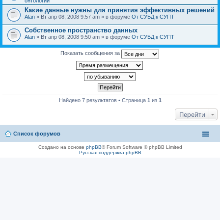
онтологии
Какие данные нужны для принятия эффективных решений
Alan
» Вт апр 08, 2008 9:57 am » в форуме
От СУБД к СУПТ
Собственное пространство данных
Alan
» Вт апр 08, 2008 9:50 am » в форуме
От СУБД к СУПТ
Показать сообщения за
Найдено 7 результатов • Страница
1
из
1
Перейти
Список форумов
Создано на основе
phpBB
® Forum Software © phpBB Limited
Русская поддержка phpBB