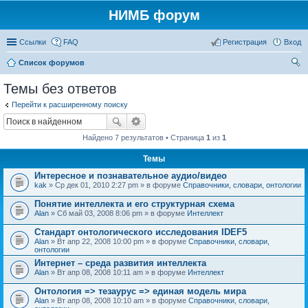
НИМБ форум
Ссылки
FAQ
Регистрация
Вход
Список форумов
ои
Темы без ответов
ск
Перейти к расширенному поиску
Найдено 7 результатов • Страница
1
из
1
Темы
Интересное и познавательное аудио/видео
kak
» Ср дек 01, 2010 2:27 pm » в форуме
Справочники, словари, онтологии
Понятие интеллекта и его структурная схема
Alan
» Сб май 03, 2008 8:06 pm » в форуме
Интеллект
Стандарт онтологического исследования IDEF5
Alan
» Вт апр 22, 2008 10:00 pm » в форуме
Справочники, словари,
онтологии
Интернет – среда развития интеллекта
Alan
» Вт апр 08, 2008 10:11 am » в форуме
Интеллект
Онтология => тезаурус => единая модель мира
Alan
» Вт апр 08, 2008 10:10 am » в форуме
Справочники, словари,