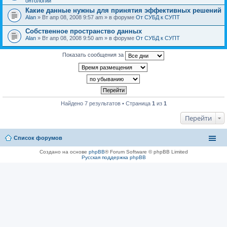
онтологии
Какие данные нужны для принятия эффективных решений
Alan
» Вт апр 08, 2008 9:57 am » в форуме
От СУБД к СУПТ
Собственное пространство данных
Alan
» Вт апр 08, 2008 9:50 am » в форуме
От СУБД к СУПТ
Показать сообщения за
Найдено 7 результатов • Страница
1
из
1
Перейти
Список форумов
Создано на основе
phpBB
® Forum Software © phpBB Limited
Русская поддержка phpBB