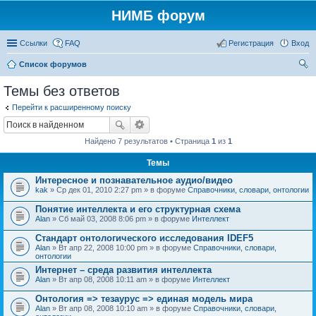
НИМБ форум
Ссылки
FAQ
Регистрация
Вход
Список форумов
ои
Темы без ответов
ск
Перейти к расширенному поиску
Найдено 7 результатов • Страница
1
из
1
Темы
Интересное и познавательное аудио/видео
kak
» Ср дек 01, 2010 2:27 pm » в форуме
Справочники, словари, онтологии
Понятие интеллекта и его структурная схема
Alan
» Сб май 03, 2008 8:06 pm » в форуме
Интеллект
Стандарт онтологического исследования IDEF5
Alan
» Вт апр 22, 2008 10:00 pm » в форуме
Справочники, словари,
онтологии
Интернет – среда развития интеллекта
Alan
» Вт апр 08, 2008 10:11 am » в форуме
Интеллект
Онтология => тезаурус => единая модель мира
Alan
» Вт апр 08, 2008 10:10 am » в форуме
Справочники, словари,