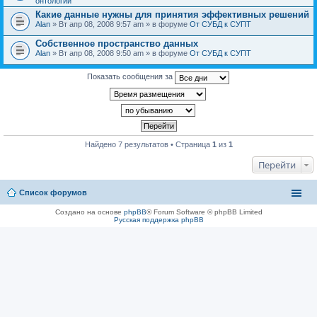
онтологии
Какие данные нужны для принятия эффективных решений
Alan
» Вт апр 08, 2008 9:57 am » в форуме
От СУБД к СУПТ
Собственное пространство данных
Alan
» Вт апр 08, 2008 9:50 am » в форуме
От СУБД к СУПТ
Показать сообщения за
Найдено 7 результатов • Страница
1
из
1
Перейти
Список форумов
Создано на основе
phpBB
® Forum Software © phpBB Limited
Русская поддержка phpBB