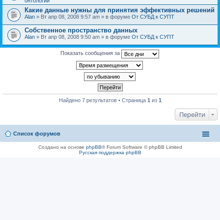
онтологии
Какие данные нужны для принятия эффективных решений
Alan
» Вт апр 08, 2008 9:57 am » в форуме
От СУБД к СУПТ
Собственное пространство данных
Alan
» Вт апр 08, 2008 9:50 am » в форуме
От СУБД к СУПТ
Показать сообщения за
Найдено 7 результатов • Страница
1
из
1
Перейти
Список форумов
Создано на основе
phpBB
® Forum Software © phpBB Limited
Русская поддержка phpBB