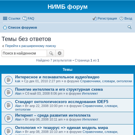
НИМБ форум
Ссылки
FAQ
Регистрация
Вход
Список форумов
ои
Темы без ответов
ск
Перейти к расширенному поиску
Найдено 7 результатов • Страница
1
из
1
Темы
Интересное и познавательное аудио/видео
kak
» Ср дек 01, 2010 2:27 pm » в форуме
Справочники, словари, онтологии
Понятие интеллекта и его структурная схема
Alan
» Сб май 03, 2008 8:06 pm » в форуме
Интеллект
Стандарт онтологического исследования IDEF5
Alan
» Вт апр 22, 2008 10:00 pm » в форуме
Справочники, словари,
онтологии
Интернет – среда развития интеллекта
Alan
» Вт апр 08, 2008 10:11 am » в форуме
Интеллект
Онтология => тезаурус => единая модель мира
Alan
» Вт апр 08, 2008 10:10 am » в форуме
Справочники, словари,