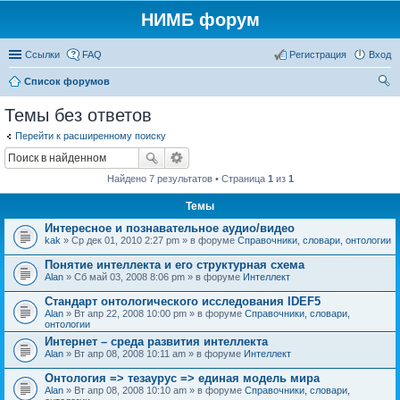
НИМБ форум
Ссылки
FAQ
Регистрация
Вход
Список форумов
ои
Темы без ответов
ск
Перейти к расширенному поиску
Найдено 7 результатов • Страница
1
из
1
Темы
Интересное и познавательное аудио/видео
kak
» Ср дек 01, 2010 2:27 pm » в форуме
Справочники, словари, онтологии
Понятие интеллекта и его структурная схема
Alan
» Сб май 03, 2008 8:06 pm » в форуме
Интеллект
Стандарт онтологического исследования IDEF5
Alan
» Вт апр 22, 2008 10:00 pm » в форуме
Справочники, словари,
онтологии
Интернет – среда развития интеллекта
Alan
» Вт апр 08, 2008 10:11 am » в форуме
Интеллект
Онтология => тезаурус => единая модель мира
Alan
» Вт апр 08, 2008 10:10 am » в форуме
Справочники, словари,