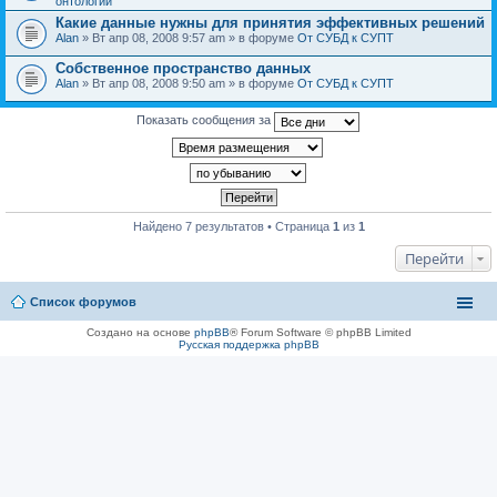
онтологии
Какие данные нужны для принятия эффективных решений
Alan
» Вт апр 08, 2008 9:57 am » в форуме
От СУБД к СУПТ
Собственное пространство данных
Alan
» Вт апр 08, 2008 9:50 am » в форуме
От СУБД к СУПТ
Показать сообщения за
Найдено 7 результатов • Страница
1
из
1
Перейти
Список форумов
Создано на основе
phpBB
® Forum Software © phpBB Limited
Русская поддержка phpBB