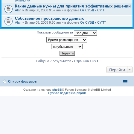
онтологии
Какие данные нужны для принятия эффективных решений
Alan
» Вт апр 08, 2008 9:57 am » в форуме
От СУБД к СУПТ
Собственное пространство данных
Alan
» Вт апр 08, 2008 9:50 am » в форуме
От СУБД к СУПТ
Показать сообщения за
Найдено 7 результатов • Страница
1
из
1
Перейти
Список форумов
Создано на основе
phpBB
® Forum Software © phpBB Limited
Русская поддержка phpBB