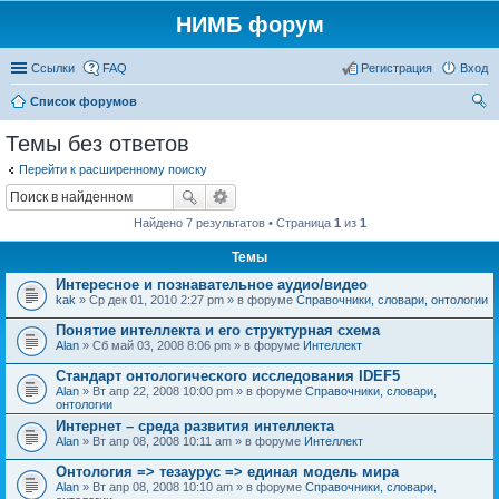
НИМБ форум
Ссылки
FAQ
Регистрация
Вход
Список форумов
ои
Темы без ответов
ск
Перейти к расширенному поиску
Найдено 7 результатов • Страница
1
из
1
Темы
Интересное и познавательное аудио/видео
kak
» Ср дек 01, 2010 2:27 pm » в форуме
Справочники, словари, онтологии
Понятие интеллекта и его структурная схема
Alan
» Сб май 03, 2008 8:06 pm » в форуме
Интеллект
Стандарт онтологического исследования IDEF5
Alan
» Вт апр 22, 2008 10:00 pm » в форуме
Справочники, словари,
онтологии
Интернет – среда развития интеллекта
Alan
» Вт апр 08, 2008 10:11 am » в форуме
Интеллект
Онтология => тезаурус => единая модель мира
Alan
» Вт апр 08, 2008 10:10 am » в форуме
Справочники, словари,