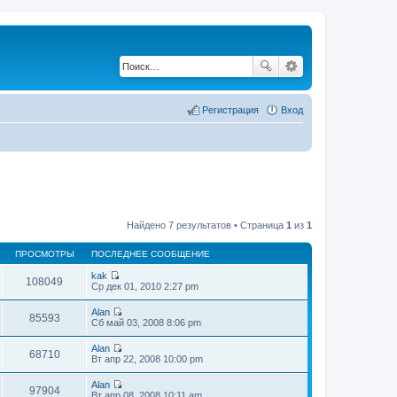
Регистрация
Вход
Найдено 7 результатов • Страница
1
из
1
ПРОСМОТРЫ
ПОСЛЕДНЕЕ СООБЩЕНИЕ
kak
108049
П
Ср дек 01, 2010 2:27 pm
е
р
Alan
е
85593
П
Сб май 03, 2008 8:06 pm
й
е
т
р
Alan
и
е
68710
П
Вт апр 22, 2008 10:00 pm
к
й
е
п
т
р
о
Alan
и
е
97904
с
П
Вт апр 08, 2008 10:11 am
к