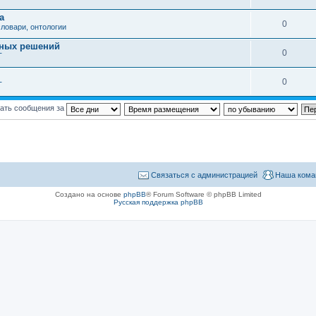
а
0
ловари, онтологии
вных решений
0
Т
0
Т
ать сообщения за
Связаться с администрацией
Наша кома
Создано на основе
phpBB
® Forum Software © phpBB Limited
Русская поддержка phpBB