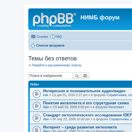
НИМБ форум
Ссылки
FAQ
Список форумов
Темы без ответов
Перейти к расширенному поиску
ТЕМЫ
Интересное и познавательное аудио/видео
kak
» Ср дек 01, 2010 2:27 pm » в форуме
Справочники, сл
Понятие интеллекта и его структурная схема
Alan
» Сб май 03, 2008 8:06 pm » в форуме
Интеллект
Стандарт онтологического исследования IDEF
Alan
» Вт апр 22, 2008 10:00 pm » в форуме
Справочники, с
Интернет – среда развития интеллекта
Alan
» Вт апр 08, 2008 10:11 am » в форуме
Интеллект