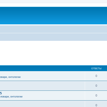
ОТВЕТЫ
0
овари, онтологии
0
5
0
ловари, онтологии
0