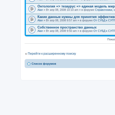
Онтология => тезаурус => единая модель мир
Alan
» Вт апр 08, 2008 10:10 am » в форуме
Справочники, с
Какие данные нужны для принятия эффекти
Alan
» Вт апр 08, 2008 9:57 am » в форуме
От СУБД к СУП
Собственное пространство данных
Alan
» Вт апр 08, 2008 9:50 am » в форуме
От СУБД к СУП
Показ
Перейти к расширенному поиску
Список форумов