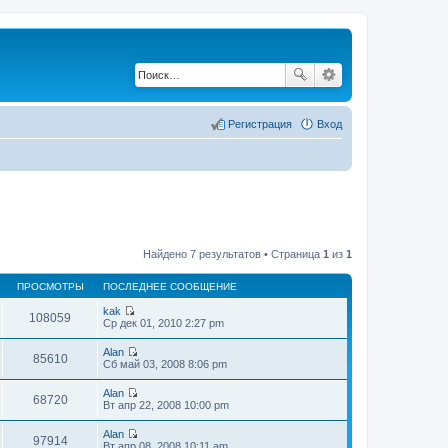
Регистрация
Вход
Найдено 7 результатов • Страница
1
из
1
ПРОСМОТРЫ
ПОСЛЕДНЕЕ СООБЩЕНИЕ
kak
108059
П
Ср дек 01, 2010 2:27 pm
е
р
Alan
е
85610
П
Сб май 03, 2008 8:06 pm
й
е
т
р
Alan
и
е
68720
П
Вт апр 22, 2008 10:00 pm
к
й
е
п
т
р
о
Alan
и
е
97914
с
П
Вт апр 08, 2008 10:11 am
к