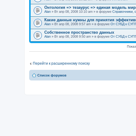
Онтология => тезаурус => единая модель мир
Alan
» Вт апр 08, 2008 10:10 am » в форуме
Справочники, с
Какие данные нужны для принятия эффекти
Alan
» Вт апр 08, 2008 9:57 am » в форуме
От СУБД к СУП
Собственное пространство данных
Alan
» Вт апр 08, 2008 9:50 am » в форуме
От СУБД к СУП
Показ
Перейти к расширенному поиску
Список форумов