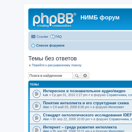
НИМБ форум
Ссылки
FAQ
Список форумов
Темы без ответов
Перейти к расширенному поиску
ТЕМЫ
Интересное и познавательное аудио/видео
kak
» Ср дек 01, 2010 2:27 pm » в форуме
Справочники, сл
Понятие интеллекта и его структурная схема
Alan
» Сб май 03, 2008 8:06 pm » в форуме
Интеллект
Стандарт онтологического исследования IDEF
Alan
» Вт апр 22, 2008 10:00 pm » в форуме
Справочники, с
Интернет – среда развития интеллекта
Alan
» Вт апр 08, 2008 10:11 am » в форуме
Интеллект