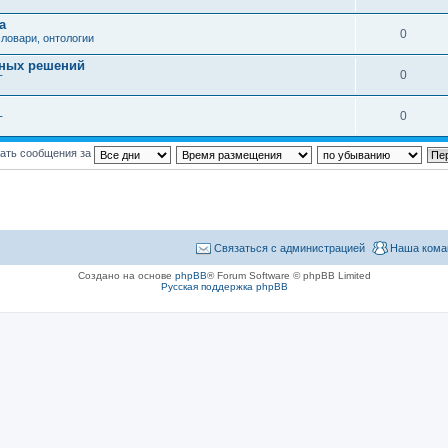
а
0
ловари, онтологии
вных решений
0
Т
0
Т
ать сообщения за
Связаться с администрацией
Наша кома
Создано на основе
phpBB
® Forum Software © phpBB Limited
Русская поддержка phpBB