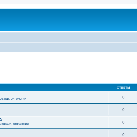
ОТВЕТЫ
0
овари, онтологии
0
5
0
ловари, онтологии
0