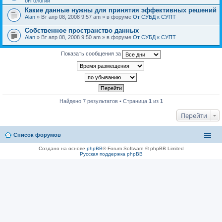
онтологии
Какие данные нужны для принятия эффективных решений
Alan
» Вт апр 08, 2008 9:57 am » в форуме
От СУБД к СУПТ
Собственное пространство данных
Alan
» Вт апр 08, 2008 9:50 am » в форуме
От СУБД к СУПТ
Показать сообщения за
Найдено 7 результатов • Страница
1
из
1
Перейти
Список форумов
Создано на основе
phpBB
® Forum Software © phpBB Limited
Русская поддержка phpBB