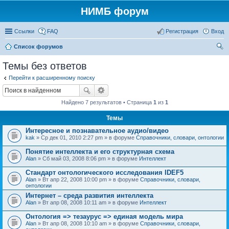
НИМБ форум
Ссылки
FAQ
Регистрация
Вход
Список форумов
ои
Темы без ответов
ск
Перейти к расширенному поиску
Найдено 7 результатов • Страница
1
из
1
Темы
Интересное и познавательное аудио/видео
kak
» Ср дек 01, 2010 2:27 pm » в форуме
Справочники, словари, онтологии
Понятие интеллекта и его структурная схема
Alan
» Сб май 03, 2008 8:06 pm » в форуме
Интеллект
Стандарт онтологического исследования IDEF5
Alan
» Вт апр 22, 2008 10:00 pm » в форуме
Справочники, словари,
онтологии
Интернет – среда развития интеллекта
Alan
» Вт апр 08, 2008 10:11 am » в форуме
Интеллект
Онтология => тезаурус => единая модель мира
Alan
» Вт апр 08, 2008 10:10 am » в форуме
Справочники, словари,