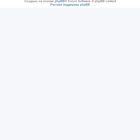
Создано на основе
phpBB
® Forum Software © phpBB Limited
Русская поддержка phpBB