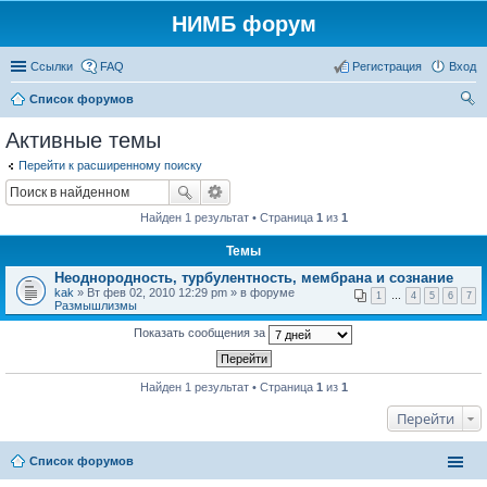
НИМБ форум
Ссылки
FAQ
Регистрация
Вход
Список форумов
ои
Активные темы
ск
Перейти к расширенному поиску
Найден 1 результат • Страница
1
из
1
Темы
Неоднородность, турбулентность, мембрана и сознание
kak
» Вт фев 02, 2010 12:29 pm » в форуме
1
…
4
5
6
7
Размышлизмы
Показать сообщения за
Найден 1 результат • Страница
1
из
1
Перейти
Список форумов