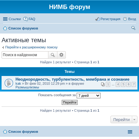
НИМБ форум
Ссылки
FAQ
Регистрация
Вход
Список форумов
ои
Активные темы
ск
Перейти к расширенному поиску
Найден 1 результат • Страница
1
из
1
Темы
Неоднородность, турбулентность, мембрана и сознание
kak
» Вт фев 02, 2010 12:29 pm » в форуме
1
…
4
5
6
7
Размышлизмы
Показать сообщения за
Найден 1 результат • Страница
1
из
1
Перейти
Список форумов