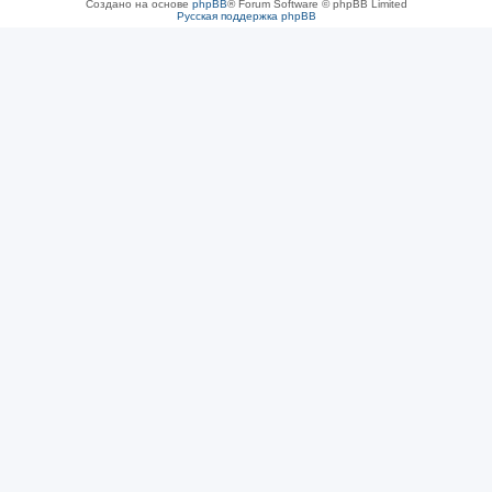
Создано на основе
phpBB
® Forum Software © phpBB Limited
Русская поддержка phpBB