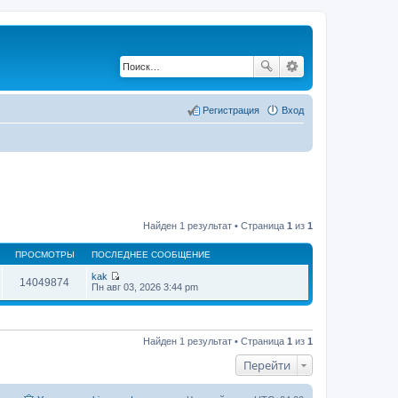
Регистрация
Вход
Найден 1 результат • Страница
1
из
1
ПРОСМОТРЫ
ПОСЛЕДНЕЕ СООБЩЕНИЕ
kak
14049874
П
Пн авг 03, 2026 3:44 pm
е
р
е
й
т
Найден 1 результат • Страница
1
из
1
и
к
Перейти
п
о
с