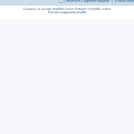
Связаться с администрацией
Наша кома
Создано на основе
phpBB
® Forum Software © phpBB Limited
Русская поддержка phpBB