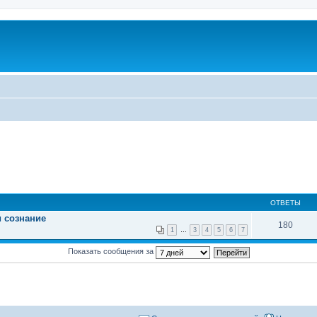
ОТВЕТЫ
и сознание
180
1
…
3
4
5
6
7
Показать сообщения за