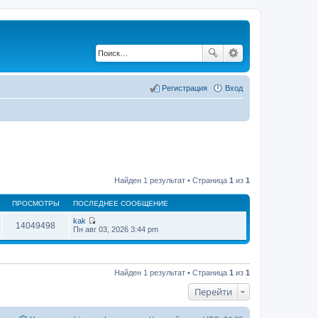
Регистрация
Вход
Найден 1 результат • Страница
1
из
1
ПРОСМОТРЫ
ПОСЛЕДНЕЕ СООБЩЕНИЕ
kak
14049498
П
Пн авг 03, 2026 3:44 pm
е
р
е
й
т
Найден 1 результат • Страница
1
из
1
и
к
Перейти
п
о
с