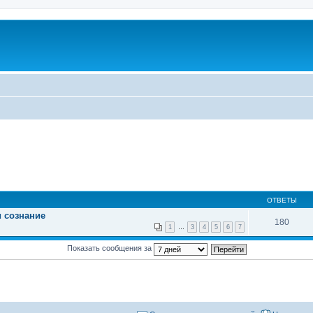
ОТВЕТЫ
и сознание
180
1
…
3
4
5
6
7
Показать сообщения за