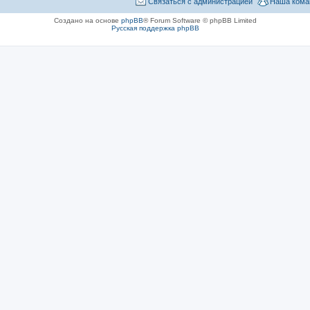
Связаться с администрацией
Наша кома
Создано на основе
phpBB
® Forum Software © phpBB Limited
Русская поддержка phpBB