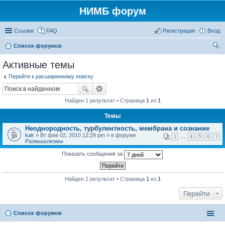
НИМБ форум
Ссылки
FAQ
Регистрация
Вход
Список форумов
ои
Активные темы
ск
Перейти к расширенному поиску
Найден 1 результат • Страница
1
из
1
Темы
Неоднородность, турбулентность, мембрана и сознание
kak
» Вт фев 02, 2010 12:29 pm » в форуме
1
…
4
5
6
7
Размышлизмы
Показать сообщения за
Найден 1 результат • Страница
1
из
1
Перейти
Список форумов