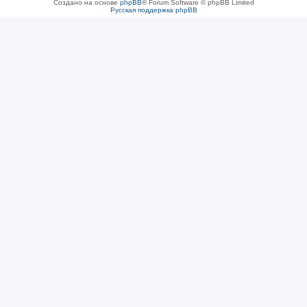
Создано на основе
phpBB
® Forum Software © phpBB Limited
Русская поддержка phpBB